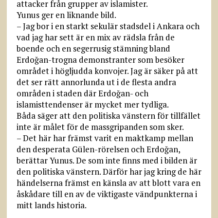
attacker från grupper av islamister.
Yunus ger en liknande bild.
– Jag bor i en starkt sekulär stadsdel i Ankara och
vad jag har sett är en mix av rädsla från de
boende och en segerrusig stämning bland
Erdoğan-trogna demonstranter som besöker
området i högljudda konvojer. Jag är säker på att
det ser rätt annorlunda ut i de flesta andra
områden i staden där Erdoğan- och
islamisttendenser är mycket mer tydliga.
Båda säger att den politiska vänstern för tillfället
inte är målet för de massgripanden som sker.
– Det här har främst varit en maktkamp mellan
den desperata Gülen-rörelsen och Erdoğan,
berättar Yunus. De som inte finns med i bilden är
den politiska vänstern. Därför har jag kring de här
händelserna främst en känsla av att blott vara en
åskådare till en av de viktigaste vändpunkterna i
mitt lands historia.