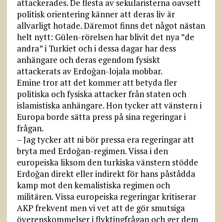
attackerades. De flesta av sekularisterna oavsett
politisk orientering känner att deras liv är
allvarligt hotade. Däremot finns det något nästan
helt nytt: Gülen-rörelsen har blivit det nya ”de
andra” i Turkiet och i dessa dagar har dess
anhängare och deras egendom fysiskt
attackerats av Erdoğan-lojala mobbar.
Emine tror att det kommer att betyda fler
politiska och fysiska attacker från staten och
islamistiska anhängare. Hon tycker att vänstern i
Europa borde sätta press på sina regeringar i
frågan.
– Jag tycker att ni bör pressa era regeringar att
bryta med Erdoğan-regimen. Vissa i den
europeiska liksom den turkiska vänstern stödde
Erdoğan direkt eller indirekt för hans påstådda
kamp mot den kemalistiska regimen och
militären. Vissa europeiska regeringar kritiserar
AKP frekvent men vi vet att de gör smutsiga
överenskommelser i flyktingfrågan och ger dem