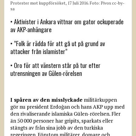
Protester mot kuppförsöket, 17 Juli 2016. Foto: Pivox cc-by-
sa
• Aktivister i Ankara vittnar om gator ockuperade
av AKP-anhängare
• ”Folk är rädda för att gå ut på grund av
attacker från islamister”
• Oro för att vänstern står på tur efter
utrensningen av Gülen-rörelsen
I spåren av den misslyckade
militärkuppen
gör nu president Erdoğan och hans AKP upp med
den rivaliserande islamiska Gülen-rörelsen. Fler
än 50 000 personer har gripits, sparkats eller
stängts av från sina jobb av den turkiska
regeringen. Förutom militärer, domare och