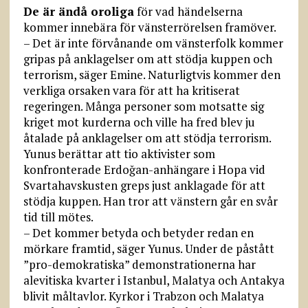
De är ändå oroliga
för vad händelserna
kommer innebära för vänsterrörelsen framöver.
– Det är inte förvånande om vänsterfolk kommer
gripas på anklagelser om att stödja kuppen och
terrorism, säger Emine. Naturligtvis kommer den
verkliga orsaken vara för att ha kritiserat
regeringen. Många personer som motsatte sig
kriget mot kurderna och ville ha fred blev ju
åtalade på anklagelser om att stödja terrorism.
Yunus berättar att tio aktivister som
konfronterade Erdoğan-anhängare i Hopa vid
Svartahavskusten greps just anklagade för att
stödja kuppen. Han tror att vänstern går en svår
tid till mötes.
– Det kommer betyda och betyder redan en
mörkare framtid, säger Yunus. Under de påstått
”pro-demokratiska” demonstrationerna har
alevitiska kvarter i Istanbul, Malatya och Antakya
blivit måltavlor. Kyrkor i Trabzon och Malatya