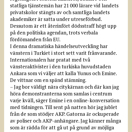
statliga tjänstemän har 21 000 lärare vid landets
privatskolor stängts av och samtliga landets
akademiker är satta under utreseförbud.
Dessutom är ett återinfört dödsstraff högt upp
på den politiska agendan, trots verbala
fördömanden från EU.
I denna dramatiska händelseutveckling har
vänstern i Turkiet i stort sett varit frånvarande.
Internationalen har pratat med två
vänsteraktivister i den turkiska huvudstaden
Ankara som vi väljer att kalla Yunus och Emine.
De vittnar om en spänd stämning.
– Jag bor väldigt nära citykärnan och där kan jag
höra demonstranterna som samlas i centrum
varje kväll, säger Emine i en online-konversation
med tidningen. Till sent på natten hör jag jublet
från de som stödjer AKP. Gatorna är ockuperade
av poliser och AKP-anhängare. Jag känner många
som är rädda för att gå ut på grund av möjliga