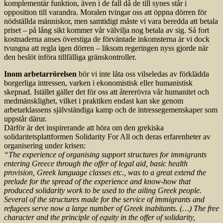
komplementär funktion, även i de fall då de till synes står i
opposition till varandra. Moralen tvingar oss att öppna dörren för
nödställda människor, men samtidigt måste vi vara beredda att betala
priset – på lång sikt kommer vår välvilja nog betala av sig. Så fort
kostnaderna anses överstiga de förväntade inkomsterna är vi dock
tvungna att regla igen dörren – liksom regeringen nyss gjorde när
den beslöt införa tillfälliga gränskontroller.
Inom arbetarrörelsen
bör vi inte låta oss vilseledas av förklädda
borgerliga intressen, varken i ekonomistisk eller humanistisk
skepnad. Istället gäller det för oss att återerövra vår humanitet och
medmänsklighet, vilket i praktiken endast kan ske genom
arbetarklassens självständiga kamp och de intressegemenskaper som
uppstår därur.
Därför är det inspirerande att höra om den grekiska
solidaritetsplattformen Solidarity For All och deras erfarenheter av
organisering under krisen:
“The experience of organising support structures for immigrants
entering Greece through the offer of legal aid, basic health
provision, Greek language classes etc., was to a great extend the
prelude for the spread of the experience and know-how that
produced solidarity work to be used to the ailing Greek people.
Several of the structures made for the service of immigrants and
refugees serve now a large number of Greek inabitants. (…) The free
character and the principle of equity in the offer of solidarity,