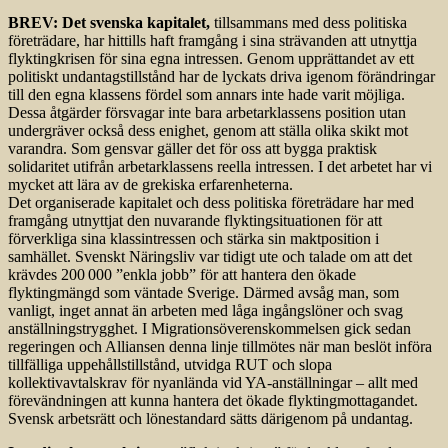
BREV: Det svenska kapitalet,
tillsammans med dess politiska
företrädare, har hittills haft framgång i sina strävanden att utnyttja
flyktingkrisen för sina egna intressen. Genom upprättandet av ett
politiskt undantagstillstånd har de lyckats driva igenom förändringar
till den egna klassens fördel som annars inte hade varit möjliga.
Dessa åtgärder försvagar inte bara arbetarklassens position utan
undergräver också dess enighet, genom att ställa olika skikt mot
varandra. Som gensvar gäller det för oss att bygga praktisk
solidaritet utifrån arbetarklassens reella intressen. I det arbetet har vi
mycket att lära av de grekiska erfarenheterna.
Det organiserade kapitalet och dess politiska företrädare har med
framgång utnyttjat den nuvarande flyktingsituationen för att
förverkliga sina klassintressen och stärka sin maktposition i
samhället. Svenskt Näringsliv var tidigt ute och talade om att det
krävdes 200 000 ”enkla jobb” för att hantera den ökade
flyktingmängd som väntade Sverige. Därmed avsåg man, som
vanligt, inget annat än arbeten med låga ingångslöner och svag
anställningstrygghet. I Migrationsöverenskommelsen gick sedan
regeringen och Alliansen denna linje tillmötes när man beslöt införa
tillfälliga uppehållstillstånd, utvidga RUT och slopa
kollektivavtalskrav för nyanlända vid YA-anställningar – allt med
förevändningen att kunna hantera det ökade flyktingmottagandet.
Svensk arbetsrätt och lönestandard sätts därigenom på undantag.