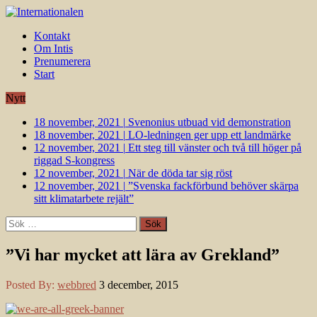
Kontakt
Om Intis
Prenumerera
Start
Nytt
18 november, 2021
|
Svenonius utbuad vid demonstration
18 november, 2021
|
LO-ledningen ger upp ett landmärke
12 november, 2021
|
Ett steg till vänster och två till höger på
riggad S-kongress
12 november, 2021
|
När de döda tar sig röst
12 november, 2021
|
”Svenska fackförbund behöver skärpa
sitt klimatarbete rejält”
Sök
efter:
”Vi har mycket att lära av Grekland”
Posted By:
webbred
3 december, 2015