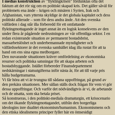
I medias konstruktion
av ”flyktingkrisen” fördunklas ofta det
faktum att det rör sig om en politiskt skapad kris. Det gäller såväl för
problemets ena ände – krigen och misären i Syrien, Irak och
Afghanistan, vars yttersta skyldige är det globala kapitalet och dess
politiskt allierade – som för dess andra ände. Att den svenska
välfärden i dag står illa förberedd för ett omfattande
flyktingmottagande är inget annat än en logisk konsekvens av den
under flera år pågående nedrustningen av vår offentliga sektor. I en
redan existerande situation av permanent bostadsbrist,
massarbetslöshet och underbemannade myndigheter och
välfärdssektorer är det svenska samhället idag illa rustat för att ta
hand om ens sina egna medborgare.
Den nuvarande situationen kräver omfördelning av ekonomiska
resurser och politiska satsningar för att skapa arbeten och
bostadsbyggande. Istället förbereder Finansdepartement
nedskärningar i statsutgifterna inför nästa år, för att till varje pris
hålla budgetramarna.
Vi får höra att vi är tvungna till sådana uppoffringar, på grund av
den prekära situationen. Mer sällan ställs dock frågan för vem vi gör
dessa uppoffringar. Och varför det nödvändigtvis är vi, de arbetande
och de utsatta, som ska betala priset.
Så konstrueras, i den politiskt-mediala dramaturgin, ett krisscenario
om det ökande flyktingmottagandet, utifrån den borgerliga
ideologins inre dualitet ekonomism/humanism. Ekonomismens och
den etiska idealismens principer fyller här en ömsesidigt