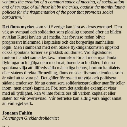
ventures the creation of a common space of meeting, of socialisation
and of struggle of all those hit by the crisis, against the manipulating
policies for the fragmentation of the poor that promotes social
barbarism.”
Det finns mycket
som vi i Sverige kan lära av deras exempel. Den
våg av sympati och solidaritet som plötsligt uppstod efter att bilden
av Alan Kurdi kavlats ut i media, har förvisso redan blivit
progressivt inlemmad i kapitalets och det borgerliga samhällets
logik. Men i samband med den ökade flyktingankomsten uppstod
också spontana former av praktisk solidaritet. Vid tågstationer
runtom i landet samlades t.ex. människor för att möta nyanlända
flyktingar och hjälpa dem med mat, boende och kläder. I denna
spontana vilja att tillfredsställa mänskliga behov, bortom kapitalets
eller statens direkta förmedling, finns en socialiserande tendens som
är värd att ta vara på. Det gäller för oss att utnyttja och politisera
sådana tendenser, för att organisera solidaritetspraktiker utanför (eller
inom, men emot) kapitalet. För, som det grekiska exemplet visar
med all tydlighet, kan vi inte förlita oss till varken kapitalet eller
staten för vår överlevnad. Vår befrielse kan aldrig vara något annat
än vårt eget verk.
Jonatan Fahlén
Föreningen Greklandsolidaritet