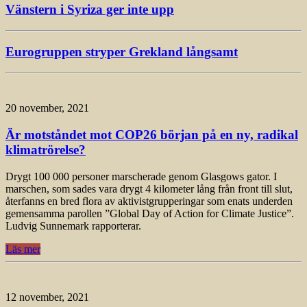
Vänstern i Syriza ger inte upp
Eurogruppen stryper Grekland långsamt
20 november, 2021
Är motståndet mot COP26 början på en ny, radikal
klimatrörelse?
Drygt 100 000 personer marscherade genom Glasgows gator. I
marschen, som sades vara drygt 4 kilometer lång från front till slut,
återfanns en bred flora av aktivistgrupperingar som enats underden
gemensamma parollen ”Global Day of Action for Climate Justice”.
Ludvig Sunnemark rapporterar.
Läs mer
12 november, 2021