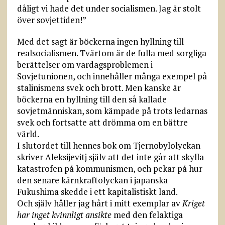
dåligt vi hade det under socialismen. Jag är stolt
över sovjettiden!”
Med det sagt är böckerna ingen hyllning till
realsocialismen. Tvärtom är de fulla med sorgliga
berättelser om vardagsproblemen i
Sovjetunionen, och innehåller många exempel på
stalinismens svek och brott. Men kanske är
böckerna en hyllning till den så kallade
sovjetmänniskan, som kämpade på trots ledarnas
svek och fortsatte att drömma om en bättre
värld.
I slutordet till hennes bok om Tjernobylolyckan
skriver Aleksijevitj själv att det inte går att skylla
katastrofen på kommunismen, och pekar på hur
den senare kärnkraftolyckan i japanska
Fukushima skedde i ett kapitalistiskt land.
Och själv håller jag hårt i mitt exemplar av
Kriget
har inget kvinnligt ansikte
med den felaktiga