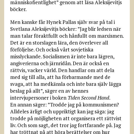
människofientlighet” genom att läsa Aleksijevitjs
böcker.
Men kanske får Hynek Pallas själv svar på tal i
Svetlana Aleksijevitjs böcker: ”Jag blir ledsen när
man talar föraktfullt och hånfullt om marxismen.
Det är en storslagen lära, den överlever all
förföljelse. Och också vårt sovjetiska
misslyckande. Socialismen är inte bara lägren,
angiverierna och järnridån. Den är också en
rättvis, vacker värld. Den handlar om att dela
med sig till alla, att ha förbarmande med de
svaga, att ha medkänsla och inte bara själv lägga
beslag på allt”, säger en av hennes
intervjupersoner i boken
Tiden Second Hand
.
En annan säger: ”Trodde jag på kommunismen?
Alldeles ärligt och uppriktigt kan jag säga: jag
trodde på möjligheten att organisera ett rättvist
liv. Och som sagt, det tror jag fortfarande på. Jag
har tröttnat på att höra berättelser om hur