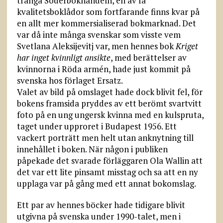
trånga Söderbokhandeln, en av få
kvalitetsboklådor som fortfarande finns kvar på
en allt mer kommersialiserad bokmarknad. Det
var då inte många svenskar som visste vem
Svetlana Aleksijevitj var, men hennes bok
Kriget
har inget kvinnligt ansikte
, med berättelser av
kvinnorna i Röda armén, hade just kommit på
svenska hos förlaget Ersatz.
Valet av bild på omslaget hade dock blivit fel, för
bokens framsida pryddes av ett berömt svartvitt
foto på en ung ungersk kvinna med en kulspruta,
taget under upproret i Budapest 1956. Ett
vackert porträtt men helt utan anknytning till
innehållet i boken. När någon i publiken
påpekade det svarade förläggaren Ola Wallin att
det var ett lite pinsamt misstag och sa att en ny
upplaga var på gång med ett annat bokomslag.
Ett par av hennes böcker hade tidigare blivit
utgivna på svenska under 1990-talet, men i