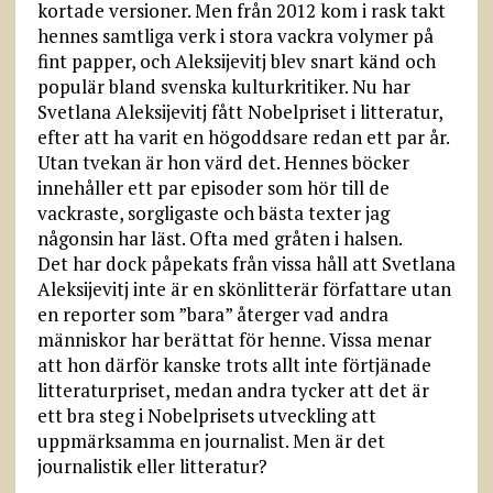
kortade versioner. Men från 2012 kom i rask takt
hennes samtliga verk i stora vackra volymer på
fint papper, och Aleksijevitj blev snart känd och
populär bland svenska kulturkritiker. Nu har
Svetlana Aleksijevitj fått Nobelpriset i litteratur,
efter att ha varit en högoddsare redan ett par år.
Utan tvekan är hon värd det. Hennes böcker
innehåller ett par episoder som hör till de
vackraste, sorgligaste och bästa texter jag
någonsin har läst. Ofta med gråten i halsen.
Det har dock påpekats från vissa håll att Svetlana
Aleksijevitj inte är en skönlitterär författare utan
en reporter som ”bara” återger vad andra
människor har berättat för henne. Vissa menar
att hon därför kanske trots allt inte förtjänade
litteraturpriset, medan andra tycker att det är
ett bra steg i Nobelprisets utveckling att
uppmärksamma en journalist. Men är det
journalistik eller litteratur?