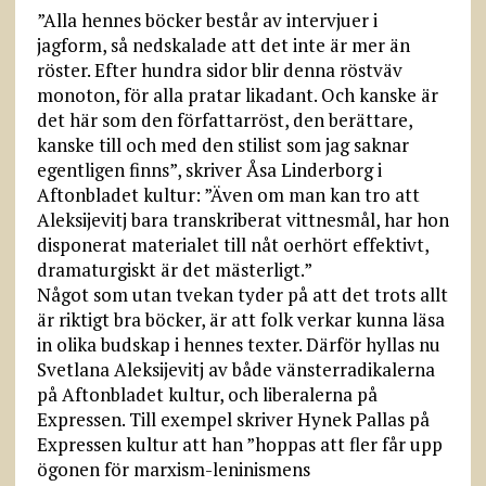
”Alla hennes böcker består av intervjuer i
jagform, så nedskalade att det inte är mer än
röster. Efter hundra sidor blir denna röstväv
monoton, för alla pratar likadant. Och kanske är
det här som den författarröst, den berättare,
kanske till och med den stilist som jag saknar
egentligen finns”, skriver Åsa Linderborg i
Aftonbladet kultur: ”Även om man kan tro att
Aleksijevitj bara transkriberat vittnesmål, har hon
disponerat materialet till nåt oerhört effektivt,
dramaturgiskt är det mästerligt.”
Något som utan tvekan tyder på att det trots allt
är riktigt bra böcker, är att folk verkar kunna läsa
in olika budskap i hennes texter. Därför hyllas nu
Svetlana Aleksijevitj av både vänsterradikalerna
på Aftonbladet kultur, och liberalerna på
Expressen. Till exempel skriver Hynek Pallas på
Expressen kultur att han ”hoppas att fler får upp
ögonen för marxism-leninismens