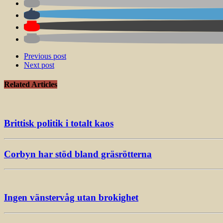
Previous post
Next post
Related Articles
Brittisk politik i totalt kaos
Corbyn har stöd bland gräsrötterna
Ingen vänstervåg utan brokighet