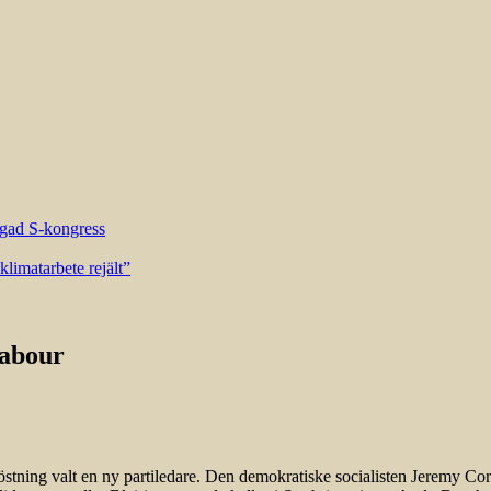
riggad S-kongress
limatarbete rejält”
Labour
tning valt en ny partiledare. Den demokratiske socialisten Jeremy Corb