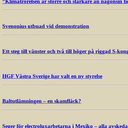
”Klimatrörelsen är större och starkare än någonsin ti
Svenonius utbuad vid demonstration
Ett steg till vänster och två till höger på riggad S-kon
HGF Västra Sverige har valt en ny styrelse
Baltutlämningen – en skamfläck?
Seger för electroluxarbetarna i Mexiko – alla avsked