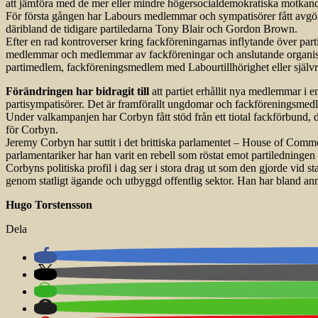
att jämföra med de mer eller mindre högersocialdemokratiska motkandi
För första gången har Labours medlemmar och sympatisörer fått avgör
däribland de tidigare partiledarna Tony Blair och Gordon Brown.
Efter en rad kontroverser kring fackföreningarnas inflytande över part
medlemmar och medlemmar av fackföreningar och anslutande organisatione
partimedlem, fackföreningsmedlem med Labourtillhörighet eller självre
Förändringen har bidragit till
att partiet erhållit nya medlemmar i 
partisympatisörer. Det är framförallt ungdomar och fackföreningsmedle
Under valkampanjen har Corbyn fått stöd från ett tiotal fackförbund, 
för Corbyn.
Jeremy Corbyn har suttit i det brittiska parlamentet – House of Common
parlamentariker har han varit en rebell som röstat emot partiledninge
Corbyns politiska profil i dag ser i stora drag ut som den gjorde vid s
genom statligt ägande och utbyggd offentlig sektor. Han har bland ann
Hugo Torstensson
Dela