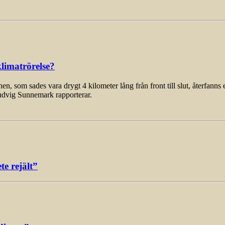
limatrörelse?
som sades vara drygt 4 kilometer lång från front till slut, återfanns 
udvig Sunnemark rapporterar.
e rejält”