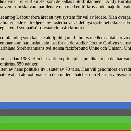
daterna – eller Blairister som de kallas i Storbritannien – Andy Burn
a vem som ska vara partiledare och med en förkrossande majoritet vald
iet antog Labour förra året ett nytt system för val av ledare. Man överga
r hade en tredjedel av rösterna var. I det nya systemet räknas alla röste
gistrerad sympatisör (kostar cirka 40 kronor).
en omfattning som kanske aldrig tidigare. Labours medlemsantal har vuxi
mmar som har anslutit sig just för att de stödjer Jeremy Corbyns vänste
däribland Storbritanniens två största fackförbund Unite och Unison. Unit
 – sedan 1983. Han har varit en principfast politi­ker, men det har vari
n omkring 550 gånger.
tarten av hans politiska liv i slutet av 70-talet. Han vill genomföra en
at lovat att åternationalisera den under Thatcher och Blair privatisera