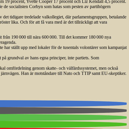
ham 19 procent, Yvette Cooper 17 procent och Liz Kendall 4,5 procent.
e de socialisten Corbyn som hatas som pesten av partihögern
v det tidigare tredelade valkollegiet, där parlamentsgruppen, betalande
r lika. Och för att få vara med är det tillräckligt att vara
t från 190 000 till nära 600 000. Till det kommer 180 000 nya
r­agenda.
e har ställt upp med lokaler för de tusentals volontärer som kampanjat
t på grundval av hans egna principer, inte partiets. Som
 radikal omfördelning genom skatte- och välfärdssystemet, men också
de järnvägen. Han är motståndare till Nato och TTIP samt EU-skeptiker.