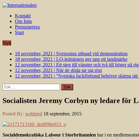
Kontakt
Om Intis
Prenumerera
Start
Nytt
18 november, 2021
|
Svenonius utbuad vid demonstration
18 november, 2021
|
LO-ledningen ger upp ett landmärke
12 november, 2021
|
Ett steg till vänster och två till höger på 
12 november, 2021
|
När de döda tar sig röst
12 november, 2021
|
”Svenska fackförbund behöver skärpa sitt k
Sök
efter:
Socialisten Jeremy Corbyn ny ledare för 
Posted By:
webbred
18 september, 2015
Socialdemokratiska Labour i Storbritannien
har i en medlemsomrös