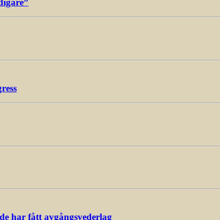
digare”
gress
ade har fått avgångsvederlag