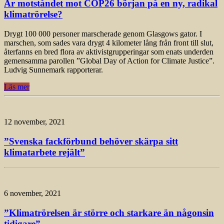
Är motståndet mot COP26 början på en ny, radikal
klimatrörelse?
Drygt 100 000 personer marscherade genom Glasgows gator. I
marschen, som sades vara drygt 4 kilometer lång från front till slut,
återfanns en bred flora av aktivistgrupperingar som enats underden
gemensamma parollen ”Global Day of Action for Climate Justice”.
Ludvig Sunnemark rapporterar.
Läs mer
12 november, 2021
”Svenska fackförbund behöver skärpa sitt
klimatarbete rejält”
6 november, 2021
”Klimatrörelsen är större och starkare än någonsin
tidigare”