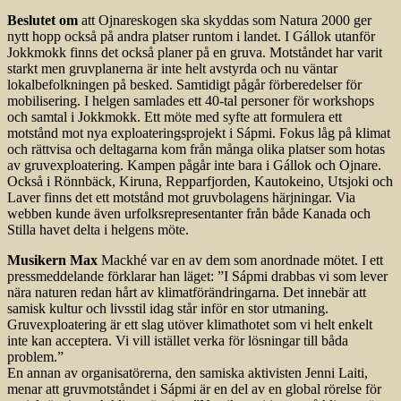
Beslutet om
att Ojnareskogen ska skyddas som Natura 2000 ger
nytt hopp också på andra platser runtom i landet. I Gállok utanför
Jokkmokk finns det också planer på en gruva. Motståndet har varit
starkt men gruvplanerna är inte helt avstyrda och nu väntar
lokalbefolkningen på besked. Samtidigt pågår förberedelser för
mobilisering. I helgen samlades ett 40-tal personer för workshops
och samtal i Jokkmokk. Ett möte med syfte att formulera ett
motstånd mot nya exploateringsprojekt i Sápmi. Fokus låg på klimat
och rättvisa och deltagarna kom från många olika platser som hotas
av gruvexploatering. Kampen pågår inte bara i Gállok och Ojnare.
Också i Rönnbäck, Kiruna, Repparfjorden, Kautokeino, Utsjoki och
Laver finns det ett motstånd mot gruvbolagens härjningar. Via
webben kunde även urfolksrepresentanter från både Kanada och
Stilla havet delta i helgens möte.
Musikern Max
Mackhé var en av dem som anordnade mötet. I ett
pressmeddelande förklarar han läget: ”I Sápmi drabbas vi som lever
nära naturen redan hårt av klimatförändringarna. Det innebär att
samisk kultur och livsstil idag står inför en stor utmaning.
Gruvexploatering är ett slag utöver klimathotet som vi helt enkelt
inte kan acceptera. Vi vill istället verka för lösningar till båda
problem.”
En annan av organisatörerna, den samiska aktivisten Jenni Laiti,
menar att gruvmotståndet i Sápmi är en del av en global rörelse för