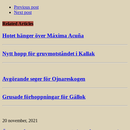
Previous post
Next post
Related Articles
Hotet hänger över Máxima Acuña
Nytt hopp för gruvmotståndet i Kallak
Avgörande seger för Ojnareskogen
Grusade förhoppningar för Gállok
20 november, 2021