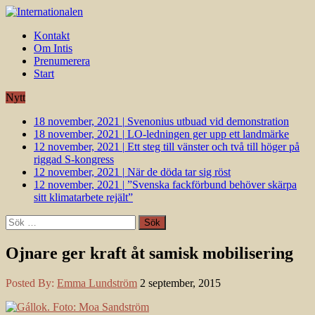
Kontakt
Om Intis
Prenumerera
Start
Nytt
18 november, 2021
|
Svenonius utbuad vid demonstration
18 november, 2021
|
LO-ledningen ger upp ett landmärke
12 november, 2021
|
Ett steg till vänster och två till höger på
riggad S-kongress
12 november, 2021
|
När de döda tar sig röst
12 november, 2021
|
”Svenska fackförbund behöver skärpa
sitt klimatarbete rejält”
Sök
efter:
Ojnare ger kraft åt samisk mobilisering
Posted By:
Emma Lundström
2 september, 2015