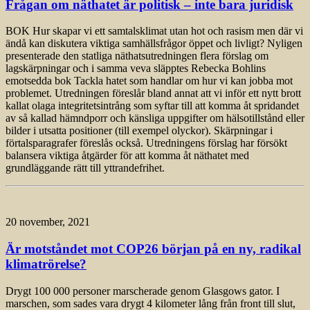
Frågan om näthatet är politisk – inte bara juridisk
BOK Hur skapar vi ett samtalsklimat utan hot och rasism men där vi
ändå kan diskutera viktiga samhällsfrågor öppet och livligt? Nyligen
presenterade den statliga näthatsutredningen flera förslag om
lagskärpningar och i samma veva släpptes Rebecka Bohlins
emotsedda bok Tackla hatet som handlar om hur vi kan jobba mot
problemet. Utredningen föreslår bland annat att vi inför ett nytt brott
kallat olaga integritets­intrång som syftar till att komma åt spridandet
av så kallad hämndporr och känsliga uppgifter om hälsotillstånd eller
bilder i utsatta positioner (till exempel olyckor). Skärpningar i
förtalsparagrafer föreslås också. Utredningens förslag har försökt
balansera viktiga åtgärder för att komma åt näthatet med
grundläggande rätt till yttrandefrihet.
20 november, 2021
Är motståndet mot COP26 början på en ny, radikal
klimatrörelse?
Drygt 100 000 personer marscherade genom Glasgows gator. I
marschen, som sades vara drygt 4 kilometer lång från front till slut,