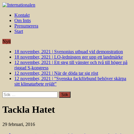
Kontakt
Om Intis
Prenumerera
Start
Nytt
18 november, 2021
|
Svenonius utbuad vid demonstration
18 november, 2021
|
LO-ledningen ger upp ett landmärke
12 november, 2021
|
Ett steg till vänster och två till höger på
riggad S-kongress
12 november, 2021
|
När de döda tar sig röst
12 november, 2021
|
”Svenska fackförbund behöver skärpa
sitt klimatarbete rejält”
Sök
efter:
Tackla Hatet
29 februari, 2016