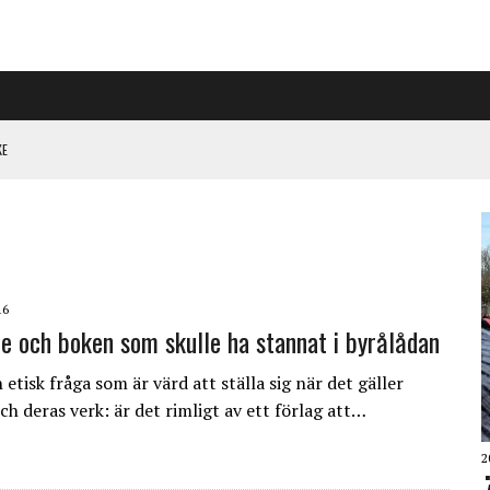
KE
PÅ RIGGAD S-KONGRESS
 KLIMATARBETE REJÄLT”
16
e och boken som skulle ha stannat i byrålådan
 etisk fråga som är värd att ställa sig när det gäller
ch deras verk: är det rimligt av ett förlag att…
2