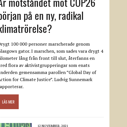
Är motståndet mot COP26
början på en ny, radikal
klimatrörelse?
Drygt 100 000 personer marscherade genom
lasgows gator. I marschen, som sades vara drygt 4
ilometer lång från front till slut, återfanns en
red flora av aktivistgrupperingar som enats
underden gemensamma parollen ”Global Day of
ction for Climate Justice”. Ludvig Sunnemark
apporterar.
LÄS MER
12 NOVEMBER, 2021