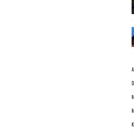
A
D
M
M
K