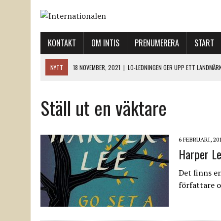
KONTAKT
OM INTIS
PRENUMERERA
START
NYTT
18 NOVEMBER, 2021
|
LO-LEDNINGEN GER UPP ETT LANDMÄR
12 NOVEMBER, 2021
|
ETT STEG TILL VÄNSTER OCH TVÅ TILL HÖGER 
Ställ ut en väktare
12 NOVEMBER, 2021
|
NÄR DE DÖDA TAR SIG RÖST
12 NOVEMBER, 2021
|
”SVENSKA FACKFÖRBUND BEHÖVER SKÄRPA SITT
18 NOVEMBER, 2021
|
SVENONIUS UTBUAD VID DEMONSTRATION
6 FEBRUARI, 20
Harper Le
Det finns en
författare o