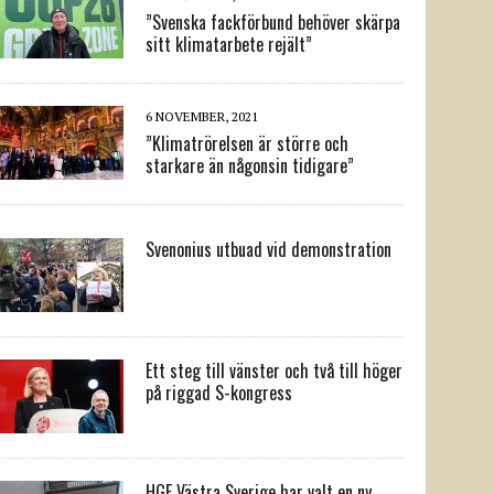
”Svenska fackförbund behöver skärpa
sitt klimatarbete rejält”
6 NOVEMBER, 2021
”Klimatrörelsen är större och
starkare än någonsin tidigare”
Svenonius utbuad vid demonstration
Ett steg till vänster och två till höger
på riggad S-kongress
HGF Västra Sverige har valt en ny