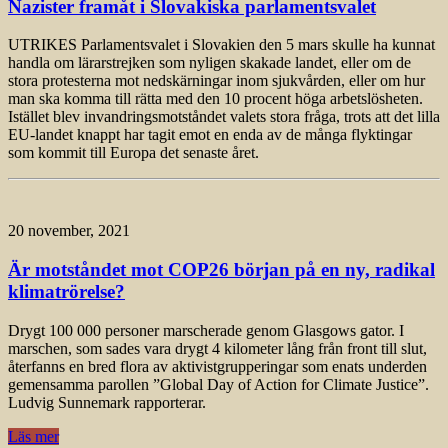
Nazister framåt i Slovakiska parlamentsvalet
UTRIKES Parlamentsvalet i Slovakien den 5 mars skulle ha kunnat
handla om lärarstrejken som nyligen skakade landet, eller om de
stora protesterna mot nedskärningar inom sjukvården, eller om hur
man ska komma till rätta med den 10 procent höga arbetslösheten.
Istället blev invandringsmotståndet valets stora fråga, trots att det lilla
EU-landet knappt har tagit emot en enda av de många flyktingar
som kommit till Europa det senaste året.
20 november, 2021
Är motståndet mot COP26 början på en ny, radikal
klimatrörelse?
Drygt 100 000 personer marscherade genom Glasgows gator. I
marschen, som sades vara drygt 4 kilometer lång från front till slut,
återfanns en bred flora av aktivistgrupperingar som enats underden
gemensamma parollen ”Global Day of Action for Climate Justice”.
Ludvig Sunnemark rapporterar.
Läs mer