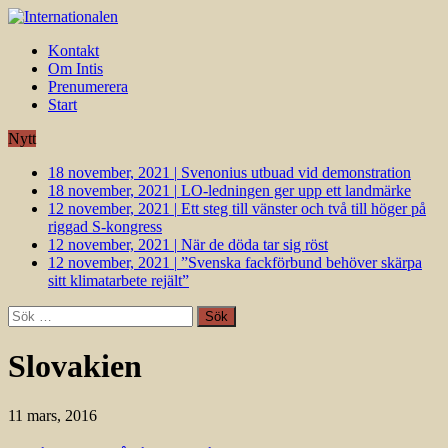
Kontakt
Om Intis
Prenumerera
Start
Nytt
18 november, 2021
|
Svenonius utbuad vid demonstration
18 november, 2021
|
LO-ledningen ger upp ett landmärke
12 november, 2021
|
Ett steg till vänster och två till höger på
riggad S-kongress
12 november, 2021
|
När de döda tar sig röst
12 november, 2021
|
”Svenska fackförbund behöver skärpa
sitt klimatarbete rejält”
Sök
efter:
Slovakien
11 mars, 2016