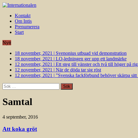
Kontakt
Om Intis
Prenumerera
Start
Nytt
18 november, 2021
|
Svenonius utbuad vid demonstration
18 november, 2021
|
LO-ledningen ger upp ett landmärke
12 november, 2021
|
Ett steg till vänster och två till höger på 
12 november, 2021
|
När de döda tar sig röst
12 november, 2021
|
”Svenska fackförbund behöver skärpa sitt k
Sök
efter:
Samtal
4 september, 2016
Att koka gröt