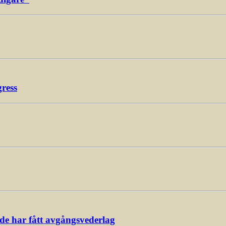
gress
ade har fått avgångsvederlag