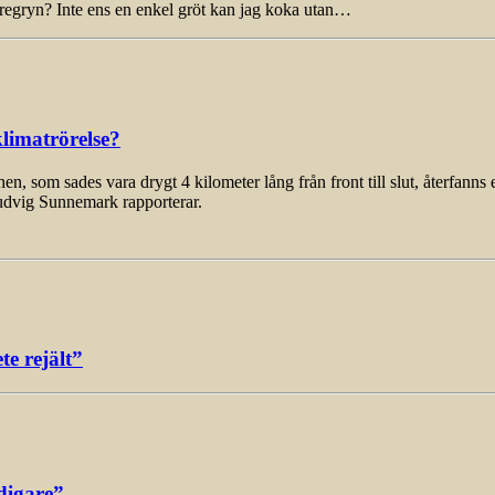
vregryn? Inte ens en enkel gröt kan jag koka utan…
limatrörelse?
som sades vara drygt 4 kilometer lång från front till slut, återfanns 
udvig Sunnemark rapporterar.
e rejält”
digare”