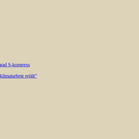
riggad S-kongress
limatarbete rejält”