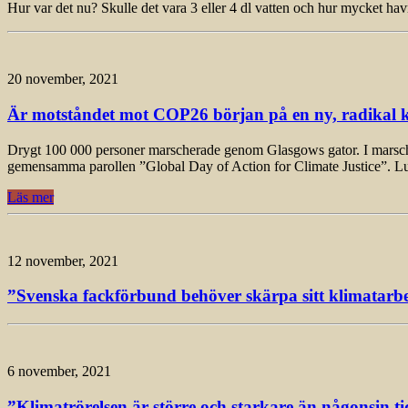
Hur var det nu? Skulle det vara 3 eller 4 dl vatten och hur mycket ha
20 november, 2021
Är motståndet mot COP26 början på en ny, radikal k
Drygt 100 000 personer marscherade genom Glasgows gator. I marschen, 
gemensamma parollen ”Global Day of Action for Climate Justice”. L
Läs mer
12 november, 2021
”Svenska fackförbund behöver skärpa sitt klimatarbet
6 november, 2021
”Klimatrörelsen är större och starkare än någonsin ti