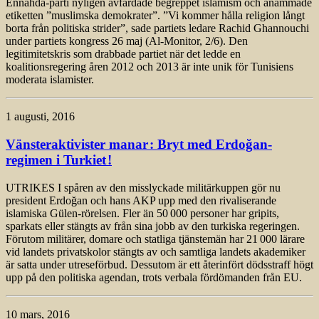
Ennahda-parti nyligen avfärdade begreppet islamism och anammade
etiketten ”muslimska demokrater”. ”Vi kommer hålla religion långt
borta från politiska strider”, sade partiets ledare Rachid Ghannouchi
under partiets kongress 26 maj (Al-Monitor, 2/6). Den
legitimitetskris som drabbade partiet när det ledde en
koalitionsregering åren 2012 och 2013 är inte unik för Tunisiens
moderata islamister.
1 augusti, 2016
Vänsteraktivister manar : Bryt med Erdoğan-
regimen i Turkiet !
UTRIKES I spåren av den misslyckade militärkuppen gör nu
president Erdoğan och hans AKP upp med den rivaliserande
islamiska Gülen-rörelsen. Fler än 50 000 personer har gripits,
sparkats eller stängts av från sina jobb av den turkiska regeringen.
Förutom militärer, domare och statliga tjänstemän har 21 000 lärare
vid landets privatskolor stängts av och samtliga landets akademiker
är satta under utreseförbud. Dessutom är ett återinfört dödsstraff högt
upp på den politiska agendan, trots verbala fördömanden från EU.
10 mars, 2016