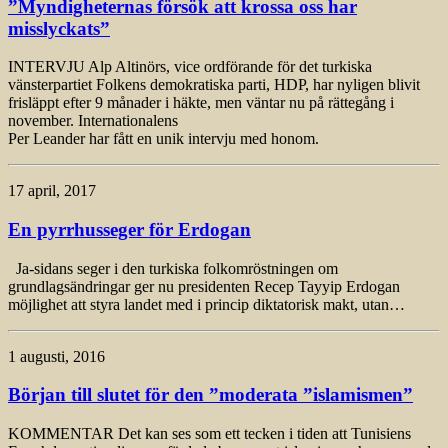
”Myndigheternas försök att krossa oss har
misslyckats”
INTERVJU Alp Altinörs, vice ordförande för det turkiska
vänsterpartiet Folkens demokratiska parti, HDP, har nyligen blivit
frisläppt efter 9 månader i häkte, men väntar nu på rättegång i
november. Internationalens
Per Leander har fått en unik intervju med honom.
17 april, 2017
En pyrrhusseger för Erdogan
Ja-sidans seger i den turkiska folkomröstningen om
grundlagsändringar ger nu presidenten Recep Tayyip Erdogan
möjlighet att styra landet med i princip diktatorisk makt, utan…
1 augusti, 2016
Början till slutet för den ”moderata ”islamismen”
KOMMENTAR Det kan ses som ett tecken i tiden att Tunisiens