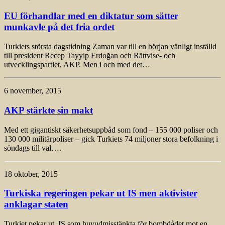
EU förhandlar med en diktatur som sätter
munkavle på det fria ordet
Turkiets största dagstidning Zaman var till en början vänligt inställd
till president Recep Tayyip Erdoğan och Rättvise- och
utvecklingspartiet, AKP. Men i och med det…
6 november, 2015
AKP stärkte sin makt
Med ett gigantiskt säkerhetsuppbåd som fond – 155 000 poliser och
130 000 militärpoliser – gick Turkiets 74 miljoner stora befolkning i
söndags till val….
18 oktober, 2015
Turkiska regeringen pekar ut IS men aktivister
anklagar staten
Turkiet pekar ut IS som huvudmisstänkta för bombdådet mot en