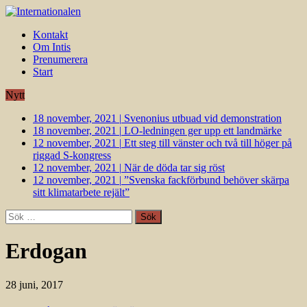
Kontakt
Om Intis
Prenumerera
Start
Nytt
18 november, 2021
|
Svenonius utbuad vid demonstration
18 november, 2021
|
LO-ledningen ger upp ett landmärke
12 november, 2021
|
Ett steg till vänster och två till höger på
riggad S-kongress
12 november, 2021
|
När de döda tar sig röst
12 november, 2021
|
”Svenska fackförbund behöver skärpa
sitt klimatarbete rejält”
Sök
efter:
Erdogan
28 juni, 2017