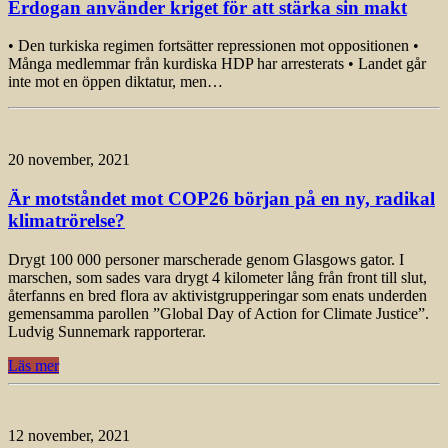
Erdogan använder kriget för att stärka sin makt
• Den turkiska regimen fortsätter repressionen mot oppositionen •
Många medlemmar från kurdiska HDP har arresterats • Landet går
inte mot en öppen diktatur, men…
20 november, 2021
Är motståndet mot COP26 början på en ny, radikal
klimatrörelse?
Drygt 100 000 personer marscherade genom Glasgows gator. I
marschen, som sades vara drygt 4 kilometer lång från front till slut,
återfanns en bred flora av aktivistgrupperingar som enats underden
gemensamma parollen ”Global Day of Action for Climate Justice”.
Ludvig Sunnemark rapporterar.
Läs mer
12 november, 2021