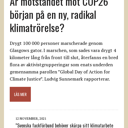
Är motståndet mot COP26
början på en ny, radikal
klimatrörelse?
Drygt 100 000 personer marscherade genom
Glasgows gator. I marschen, som sades vara drygt 4
kilometer lång från front till slut, återfanns en bred
flora av aktivistgrupperingar som enats underden
gemensamma parollen ”Global Day of Action for
Climate Justice”. Ludvig Sunnemark rapporterar.
LÄS MER
12 NOVEMBER, 2021
”Svenska fackförbund behöver skärpa sitt klimatarbete