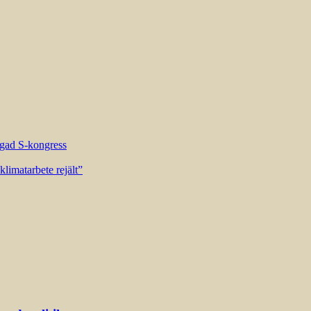
riggad S-kongress
limatarbete rejält”