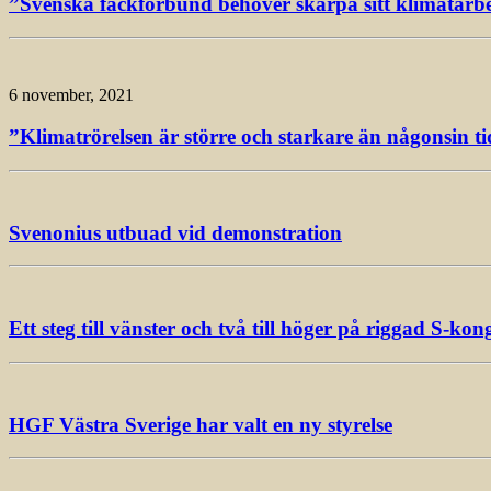
”Svenska fackförbund behöver skärpa sitt klimatarbet
6 november, 2021
”Klimatrörelsen är större och starkare än någonsin ti
Svenonius utbuad vid demonstration
Ett steg till vänster och två till höger på riggad S-kon
HGF Västra Sverige har valt en ny styrelse