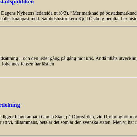
stadspolitiken
agens Nyheters ledarsida ut (8/3). ”Mer marknad på bostadsmarknaden
 håller knappast med. Samtidshistorikern Kjell Östberg berättar här hist
ning – och den leder gång på gång mot kris. Ändå tillåts utvecklingen
 Johannes Jensen har läst en
rdelning
ger bland annat i Gamla Stan, på Djurgården, vid Drottningholm och
r att vi, tillsammans, betalar det som är den svenska staten. Men vi har i