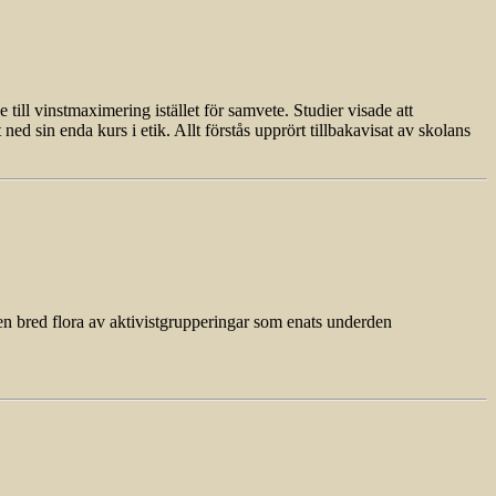
ll vinstmaximering istället för samvete. Studier visade att
ed sin enda kurs i etik. Allt förstås upprört tillbakavisat av skolans
en bred flora av aktivistgrupperingar som enats underden