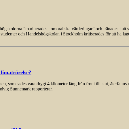
olorna ”marinerades i omoraliska värderingar” och tränades i att se ti
studenter och Handelshögskolan i Stockholm kritiserades för att ha lagt n
limatrörelse?
som sades vara drygt 4 kilometer lång från front till slut, återfanns 
udvig Sunnemark rapporterar.