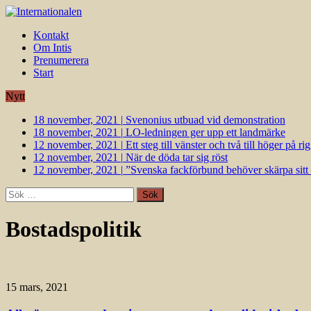
Kontakt
Om Intis
Prenumerera
Start
Nytt
18 november, 2021
|
Svenonius utbuad vid demonstration
18 november, 2021
|
LO-ledningen ger upp ett landmärke
12 november, 2021
|
Ett steg till vänster och två till höger på 
12 november, 2021
|
När de döda tar sig röst
12 november, 2021
|
”Svenska fackförbund behöver skärpa sitt k
Sök
efter:
Bostadspolitik
15 mars, 2021