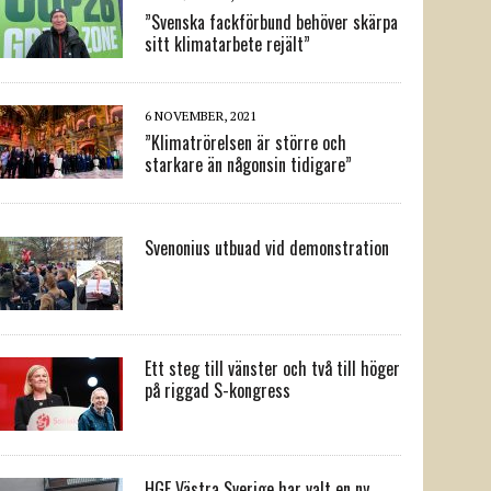
”Svenska fackförbund behöver skärpa
sitt klimatarbete rejält”
6 NOVEMBER, 2021
”Klimatrörelsen är större och
starkare än någonsin tidigare”
Svenonius utbuad vid demonstration
Ett steg till vänster och två till höger
på riggad S-kongress
HGF Västra Sverige har valt en ny