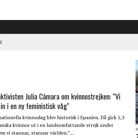
KE
PÅ RIGGAD S-KONGRESS
 KLIMATARBETE REJÄLT”
ktivisten Julia Cámara om kvinnostrejken: ”Vi
in i en ny feministisk våg”
ationella kvinnodag blev historisk i Spanien. Då gick 5,3
anska kvinnor ut i en landsomfattande strejk under
2
Om vi stannar, stannar världen.”…