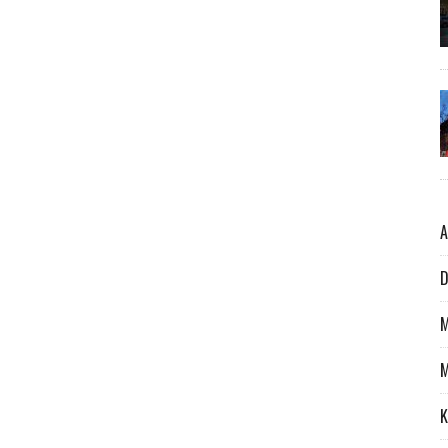
A
D
M
M
K