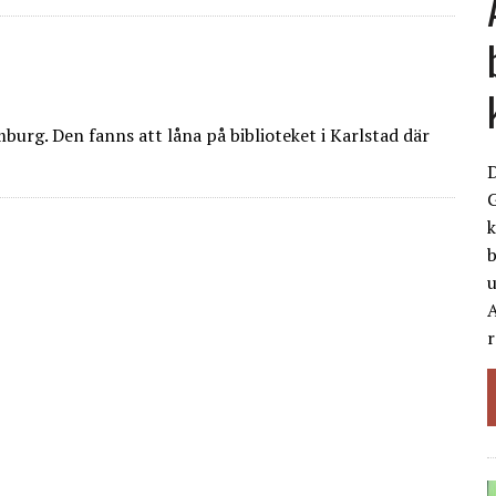
burg. Den fanns att låna på biblioteket i Karlstad där
G
k
b
A
r