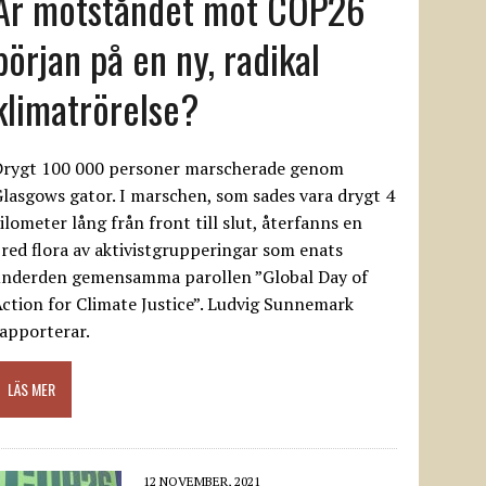
Är motståndet mot COP26
början på en ny, radikal
klimatrörelse?
Drygt 100 000 personer marscherade genom
lasgows gator. I marschen, som sades vara drygt 4
ilometer lång från front till slut, återfanns en
red flora av aktivistgrupperingar som enats
underden gemensamma parollen ”Global Day of
ction for Climate Justice”. Ludvig Sunnemark
apporterar.
LÄS MER
12 NOVEMBER, 2021