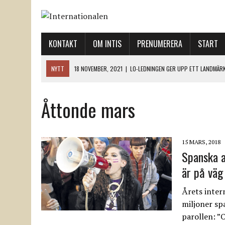
KONTAKT
OM INTIS
PRENUMERERA
START
NYTT
18 NOVEMBER, 2021
|
LO-LEDNINGEN GER UPP ETT LANDMÄR
12 NOVEMBER, 2021
|
ETT STEG TILL VÄNSTER OCH TVÅ TILL HÖGER 
Åttonde mars
12 NOVEMBER, 2021
|
NÄR DE DÖDA TAR SIG RÖST
12 NOVEMBER, 2021
|
”SVENSKA FACKFÖRBUND BEHÖVER SKÄRPA SITT
18 NOVEMBER, 2021
|
SVENONIUS UTBUAD VID DEMONSTRATION
15 MARS, 2018
Spanska a
är på väg 
Årets intern
miljoner sp
parollen: ”