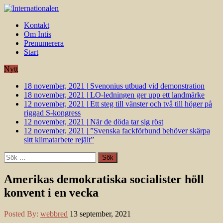
Kontakt
Om Intis
Prenumerera
Start
Nytt
18 november, 2021
|
Svenonius utbuad vid demonstration
18 november, 2021
|
LO-ledningen ger upp ett landmärke
12 november, 2021
|
Ett steg till vänster och två till höger på
riggad S-kongress
12 november, 2021
|
När de döda tar sig röst
12 november, 2021
|
”Svenska fackförbund behöver skärpa
sitt klimatarbete rejält”
Sök
efter:
Amerikas demokratiska socialister höll
konvent i en vecka
Posted By:
webbred
13 september, 2021