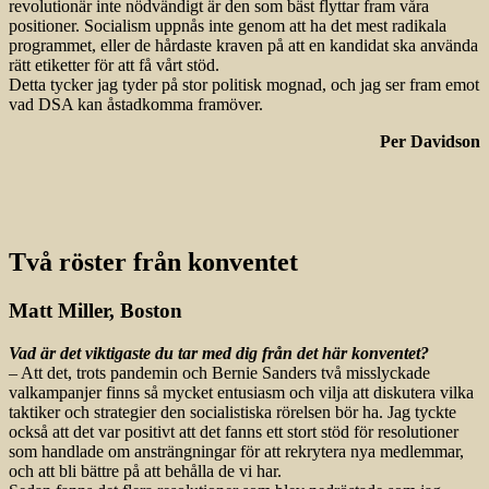
revolutionär inte nödvändigt är den som bäst flyttar fram våra
positioner. Socialism uppnås inte genom att ha det mest radikala
programmet, eller de hårdaste kraven på att en kandidat ska använda
rätt etiketter för att få vårt stöd.
Detta tycker jag tyder på stor politisk mognad, och jag ser fram emot
vad DSA kan åstadkomma framöver.
Per Davidson
Två röster från konventet
Matt Miller, Boston
Vad är det viktigaste du tar med dig från det här konventet?
– Att det, trots pandemin och Bernie Sanders två misslyckade
valkampanjer finns så mycket entusiasm och vilja att diskutera vilka
taktiker och strategier den socialistiska rörelsen bör ha. Jag tyckte
också att det var positivt att det fanns ett stort stöd för resolutioner
som handlade om ansträngningar för att rekrytera nya medlemmar,
och att bli bättre på att behålla de vi har.