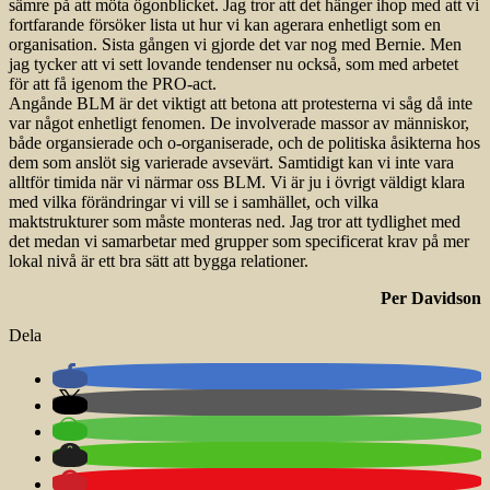
sämre på att möta ögonblicket. Jag tror att det hänger ihop med att vi
fortfarande försöker lista ut hur vi kan agerara enhetligt som en
organisation. Sista gången vi gjorde det var nog med Bernie. Men
jag tycker att vi sett lovande tendenser nu också, som med arbetet
för att få igenom the PRO-act.
Angånde BLM är det viktigt att betona att protesterna vi såg då inte
var något enhetligt fenomen. De involverade massor av människor,
både organsierade och o-organiserade, och de politiska åsikterna hos
dem som anslöt sig varierade avsevärt. Samtidigt kan vi inte vara
alltför timida när vi närmar oss BLM. Vi är ju i övrigt väldigt klara
med vilka förändringar vi vill se i samhället, och vilka
maktstrukturer som måste monteras ned. Jag tror att tydlighet med
det medan vi samarbetar med grupper som specificerat krav på mer
lokal nivå är ett bra sätt att bygga relationer.
Per Davidson
Dela