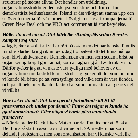
strukturer på största allvar. Det handlar om utbildning,
organisationsstrukturer, ledarskapsutveckling och former för
demokratiskt beslutsfattande. Ibland är det viktigt att stanna upp och
se över formerna för vårt arbete. I övrigt tror jag att kampanjerna för
Green New Deal och the PRO-act kommer att få stor betydelse.
Håller du med om att DSA blivit lite riktningslös sedan Bernies
kampanj tog slut?
– Jag tycker absolut att vi har rört på oss, men det har kanske funnits
mindre klarhet kring riktningen. Jag tror säkert att det finns många
som blivit aktiverade av Berniekampanjen men som sedan i brist på
organisering börjat göra annat, som att ägna sig åt Twitteraktivism.
Därför tycker jag att vi måste vara tydliga med behovet av en
organisation som faktiskt kan ta strid. Jag tycker att det vore bra om
vi kunde bli bättre på att vara tydliga med vilka som är våra fiender,
och på att peka ut vilka det faktiskt är som har makten att ge oss det
vi vill ha.
Hur tycker du att DSA har agerat i förhållande till BLM-
protesterna och under pandemin? Finns det något vi kunde ha
gjort annorlunda? Eller något vi borde göra annorlunda
framöver?
– När det gäller Black Lives Matter har det funnits mer att önska.
Det finns såklart massor av individuella DSA-medlemmar som
deltagit i protesterna, men som organisation har vi kanske varit lite