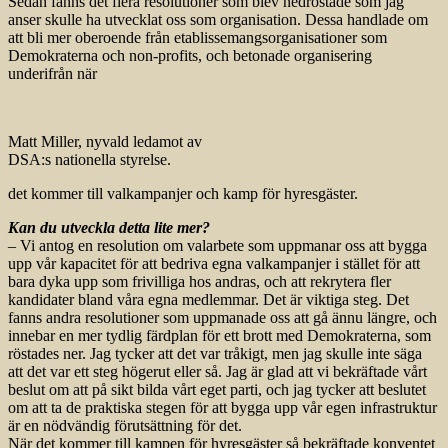
Sedan fanns det flera resolutioner som blev nedröstade som jag
anser skulle ha utvecklat oss som organisation. Dessa handlade om
att bli mer oberoende från etablissemangsorganisationer som
Demokraterna och non-profits, och betonade organisering
underifrån när
Matt Miller, nyvald ledamot av
DSA:s nationella styrelse.
det kommer till valkampanjer och kamp för hyresgäster.
Kan du utveckla detta lite mer?
– Vi antog en resolution om valarbete som uppmanar oss att bygga
upp vår kapacitet för att bedriva egna valkampanjer i stället för att
bara dyka upp som frivilliga hos andras, och att rekrytera fler
kandidater bland våra egna medlemmar. Det är viktiga steg. Det
fanns andra resolutioner som uppmanade oss att gå ännu längre, och
innebar en mer tydlig färdplan för ett brott med Demokraterna, som
röstades ner. Jag tycker att det var tråkigt, men jag skulle inte säga
att det var ett steg högerut eller så. Jag är glad att vi bekräftade vårt
beslut om att på sikt bilda vårt eget parti, och jag tycker att beslutet
om att ta de praktiska stegen för att bygga upp vår egen infrastruktur
är en nödvändig förutsättning för det.
När det kommer till kampen för hyresgäster så bekräftade konventet