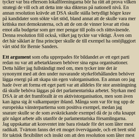
tycker var bra eftersom lokalföreningarna bör ha rätt att prova vilken
strategi de vill och att detta inte ska dikteras på nationell nivå. En
annan resolution kräv­de att DSA skulle ställa betydligt högre krav
på kandidater som sökte vårt stöd, bland annat att de skulle vara mer
kritiska mot demokraterna, och att de om de vinner lovar att rösta
emot alla budgetar som ger mer pengar till polis och rättsväsende.
Denna resolution föll också, vilket jag tyckte var viktigt. Även om
det här såklart är fina principer skulle de till exempel ha omöjliggjort
vårt stöd för Bernie Sanders.
Ett argument
som ofta upprepades för bildandet av ett eget parti
redan nu var att arbetarklassen behöver sina egna organisationer.
Detta håller jag fullständigt med om, men tycker inte det är
synonymt med att den under nuvarande styrkeförhållanden behöver
lägga energi på att skapa sin egen valorganisation. En annan oro jag
hade över att forma ett eget parti var att alldeles för stor ansträngning
då skulle behöva läggas på det parlamentariska arbetet. Styrkan med
DSA är att det framförallt är en aktivistorganisation, men som även
kan ägna sig åt valkampanjer ibland. Många som var för tog upp de
europeiska vänsterpartierna som positiva exempel, medan jag
snarare skulle se de som avskräckande exempel då de ju ofta knappt
gör något arbete alls utanför de parlamentariska församlingarna.
Jag uppskattar att konventet inte bara röstade för det som låter mest
radikalt. Tvärtom fanns det ett moget övervägande, och ett brett stöd
för taktisk flexibilitet och insikt om att den resolution som låter mest