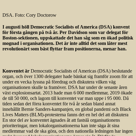
DSA. Foto: Cory Doctorow
I augusti höll Democratic Socialists of America (DSA) konvent
för första gången på två år. Per Davidson som var delegat för
Boston-sektionen, uppskattade det han såg som en ökad politisk
mognad i organisationen. Det är inte alltid det som låter mest
revolutionärt som bäst flyttar fram positionerna, menar han.
Konventet är
Democratic Socialists of Americas (DSA) beslutande
organ, och över 1300 delegater hade bänkat sig framför zoom för att
under en vecka lyssna på föredrag och diskutera vilken väg
organisationen skulle ta framöver. DSA har under de senaste åren
växt explosionsartat. 2013 hade man 6 000 medlemmar, 2019 ökade
de till 50 000, och lagom till konventet var man uppe i 95 000. Då
tiden sedan det förra konventet för två år sedan bland annat
innehållit Bernie Sanders-kampanjen, en global pandemi och Black
Lives Matters (BLM)-protesterna fanns det en hel del att diskutera
En stor del av konventet ägnades åt att fastslå organisationens
prioriteringar, men lokalorganisationerna kan inte säga åt sina
medlemmar vad de ska göra, och den nationella ledningen har ingen