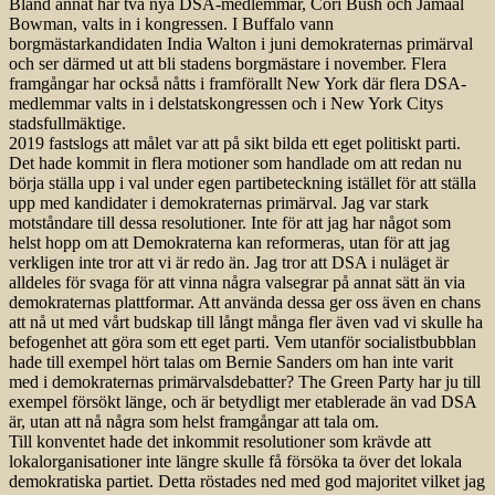
Bland annat har två nya DSA-medlemmar, Cori Bush och Jamaal
Bowman, valts in i kongressen. I Buffalo vann
borgmästarkandidaten India Walton i juni demokraternas primärval
och ser därmed ut att bli stadens borgmästare i november. Flera
framgångar har också nåtts i framförallt New York där flera DSA-
medlemmar valts in i delstatskongressen och i New York Citys
stadsfullmäktige.
2019 fastslogs att målet var att på sikt bilda ett eget politiskt parti.
Det hade kommit in flera motioner som handlade om att redan nu
börja ställa upp i val under egen partibeteckning istället för att ställa
upp med kandidater i demokraternas primärval. Jag var stark
motståndare till dessa resolutioner. Inte för att jag har något som
helst hopp om att Demokraterna kan reformeras, utan för att jag
verkligen inte tror att vi är redo än. Jag tror att DSA i nuläget är
alldeles för svaga för att vinna några valsegrar på annat sätt än via
demokraternas plattformar. Att använda dessa ger oss även en chans
att nå ut med vårt budskap till långt många fler även vad vi skulle ha
befogenhet att göra som ett eget parti. Vem utanför socialistbubblan
hade till exempel hört talas om Bernie Sanders om han inte varit
med i demokraternas primärvalsdebatter? The Green Party har ju till
exempel försökt länge, och är betydligt mer etablerade än vad DSA
är, utan att nå några som helst framgångar att tala om.
Till konventet hade det inkommit reso­lutioner som krävde att
lokalorganisationer inte längre skulle få försöka ta över det lokala
demokratiska partiet. Detta röstades ned med god majoritet vilket jag