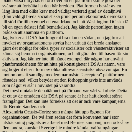
bland vissa uttryckts en oro över att en plattform skulle göra det
svårare att fortsätta ha den här bredden. Plattformen består av en
lång lista med olika krav med väldigt varierad grad av detaljnivå
(från väldigt breda socialistiska principer om ekonomisk demokrati
till stöd för till exempel ett enat Irland och att Washington DC ska få
bli en egen delstat i full bemärkelse). Jag kände personligen ingen
brådska att anamma en plattform.
Jag tycker att DSA har fungerat bra utan en sådan, och jag tror att
mycket av orga­nisationens styrka har varit att det breda anslaget
gjort det möjligt för olika typer av socialister och vänsteraktivister att
känna sig hemma i organisationen, och att göra den till basen för sin
aktivism. Jag känner inte till något exempel där någon har använt
plattformslösheten för att hitta på konstigheter i DSA:s namn, vare
sig högerut eller i form av olika ultravänsteristiska utsvävningar. En
motion om att samtliga medlemmar måste ”acceptera” plattformen
röstades ned, vilket betyder att den förhoppningsvis inte används
som något vi slår i huvudet på varandra.
Det mest omtalade debattämnet på förhand var vårt valarbete. Detta
är ett av de områden där DSA på senare år har haft absolut störst
framgångar. Det kan inte förnekas att det är tack vare kampanjerna
för Bernie Sanders och
Alexandria Ocasio-Cortez som många fått upp ögonen för
organisationen. De två åren sedan det förra konventet har i stor
utsträckning präglats av arbetet med Bernies kampanj, men också av
flera andra, kanske i Sverige lite mindre kända, valframgångar.