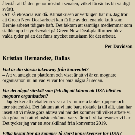
återstår att få den genomröstad i senaten, vilket förväntas bli väldigt
svårt).
Och så ekosocialism då. Klimatkrisen är verkligen här nu. Jag tror
att Green New Deal-arbetet kan få lite av den enande kraft som
Bernie-arbetet tidigare haft. Det faktum att samtliga medlemmar som
ställde upp i styrelsevalet på Green New Deal-plattformen blev
valda tyder på att det finns mycket entusiasm för det arbetet.
Per Davidson
Kristian Hernandez, Dallas
Vad är din största takeaway från konventet?
– Att vi antagit en plattform och visat är att vi är en mognare
organisation nu än vad vi var för bara några år sedan.
Var det något särskilt som fick dig att känna att DSA blivit en
mognare organisation?
– Jag tycker att debatterna visar att vi numera tänker djupare och
mer strategiskt. Det faktum att vi inte bara röstade ja till allt, utan har
insett att vi måste göra aktiva val när det kommer till vilket arbete vi
ska göra, och att vi måste erkänna var vi är och vilka resurser vi har.
Det tycker jag var en stor skillnad från konventet 2019.
Vilka beslut tror du kommer få störst konsekvenser för DSA?