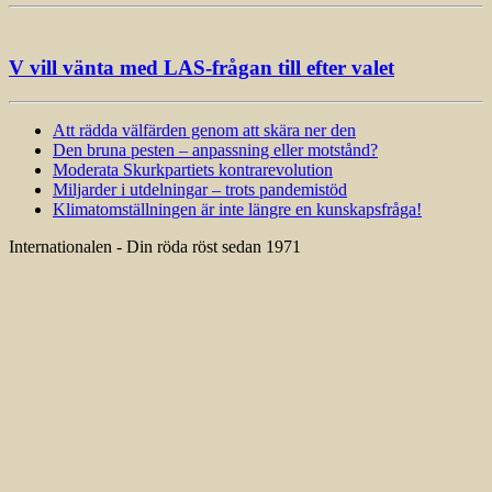
V vill vänta med LAS-frågan till efter valet
Att rädda välfärden genom att skära ner den
Den bruna pesten – anpassning eller motstånd?
Moderata Skurkpartiets kontrarevolution
Miljarder i utdelningar – trots pandemistöd
Klimatomställningen är inte längre en kunskapsfråga!
Internationalen - Din röda röst sedan 1971