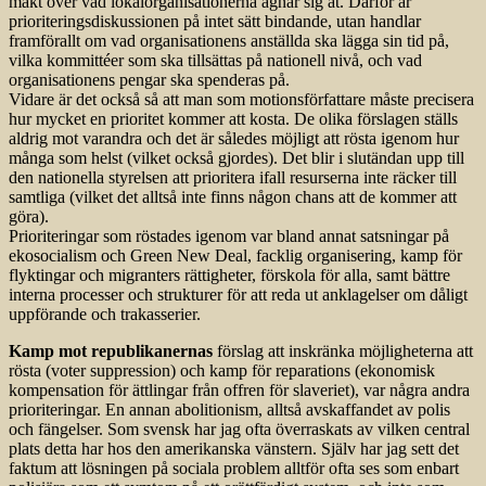
makt över vad lokalorganisationerna ägnar sig åt. Därför är
prioriteringsdiskussionen på intet sätt bindande, utan handlar
framförallt om vad organisationens anställda ska lägga sin tid på,
vilka kommittéer som ska tillsättas på nationell nivå, och vad
organisationens pengar ska spenderas på.
Vidare är det också så att man som motionsförfattare måste precisera
hur mycket en prioritet kommer att kosta. De olika förslagen ställs
aldrig mot varandra och det är således möjligt att rösta igenom hur
många som helst (vilket också gjordes). Det blir i slutändan upp till
den nationella styrelsen att prioritera ifall resurserna inte räcker till
samtliga (vilket det alltså inte finns någon chans att de kommer att
göra).
Prioriteringar som röstades igenom var bland annat satsningar på
ekosocialism och Green New Deal, facklig organisering, kamp för
flyktingar och migranters rättigheter, förskola för alla, samt bättre
interna processer och strukturer för att reda ut anklagelser om dåligt
uppförande och trakasserier.
Kamp mot republikanernas
förslag att inskränka möjligheterna att
rösta (voter suppression) och kamp för reparations (ekonomisk
kompensation för ättlingar från offren för slaveriet), var några andra
prioriteringar. En annan abolitionism, alltså avskaffandet av polis
och fängelser. Som svensk har jag ofta överraskats av vilken central
plats detta har hos den amerikanska vänstern. Själv har jag sett det
faktum att lösningen på sociala problem alltför ofta ses som enbart