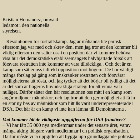
Kristian Hernandez, omvald
ledamot i den nationella
styrelsen.
– Resolutionen för rösträttskamp. Jag är måhända lite partisk
eftersom jag var med och skrev den, men jag tror att den kommer bli
viktig eftersom den sätter oss i en position där vi kommer behöva
visa hur det demokratiska etablissemangets halvhjärtade försök att
försvara rösträtten inte kommer att vara tillräckliga.. Och det är en
kamp som sätter oss i direkt opposition mot högern. De har väldigt
många förslag på gång som inskränker rösträtten och försvårar
möjligheterna att rösta, och jag tycker att det börjar bli tydligt att det
är det som är högerns huvudsakliga strategi för att vinna val i
nuläget. Därför sätter den här resolutionen oss mitt i en kamp som
angår miljoner människor, och jag tror att den ger möjlighet att få in
en stor ny bas av människor som hittills varit underrepresenterade i
DSA. Det här är en kamp vi inte kan lämna till Demokraterna .
Vad kommer bli de viktigaste uppgifterna för DSA framöver?
– Vi har fått 35 000 nya medlemmar under det senaste året, varav
många aldrig tidigare varit medlemmar i en politisk organisation.
Därför måste vi ta uppgiften att bygga upp grundläggande politiska