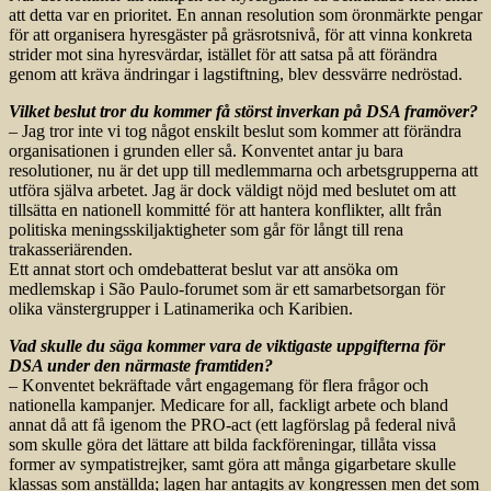
att detta var en prioritet. En annan resolution som öronmärkte pengar
för att organisera hyresgäster på gräsrotsnivå, för att vinna konkreta
strider mot sina hyresvärdar, istället för att satsa på att förändra
genom att kräva ändringar i lagstiftning, blev dessvärre nedröstad.
Vilket beslut tror du kommer få störst inverkan på DSA framöver?
– Jag tror inte vi tog något enskilt beslut som kommer att förändra
organisationen i grunden eller så. Konventet antar ju bara
resolutioner, nu är det upp till medlemmarna och arbetsgrupperna att
utföra själva arbetet. Jag är dock väldigt nöjd med beslutet om att
tillsätta en nationell kommitté för att hantera konflikter, allt från
politiska meningsskiljaktigheter som går för långt till rena
trakasseriärenden.
Ett annat stort och omdebatterat beslut var att ansöka om
medlemskap i São Paulo-forumet som är ett samarbetsorgan för
olika vänstergrupper i Latinamerika och Karibien.
Vad skulle du säga kommer vara de viktigaste uppgifterna för
DSA under den närmaste framtiden?
– Konventet bekräftade vårt engagemang för flera frågor och
nationella kampanjer. Medicare for all, fackligt arbete och bland
annat då att få igenom the PRO-act (ett lagförslag på federal nivå
som skulle göra det lättare att bilda fackföreningar, tillåta vissa
former av sympatistrejker, samt göra att många gigarbetare skulle
klassas som anställda; lagen har antagits av kongressen men det som