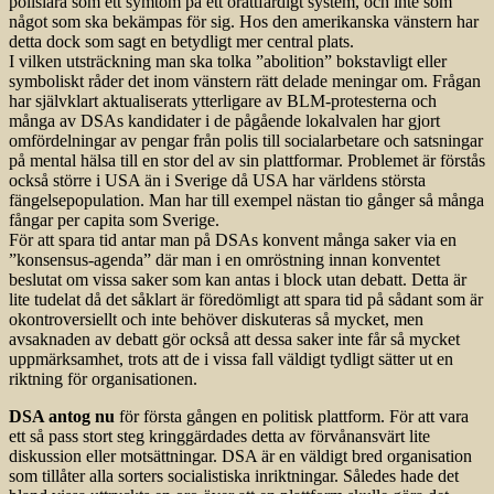
polisiära som ett symtom på ett orättfärdigt system, och inte som
något som ska bekämpas för sig. Hos den amerikanska vänstern har
detta dock som sagt en betydligt mer central plats.
I vilken utsträckning man ska tolka ”abolition” bokstavligt eller
symboliskt råder det inom vänstern rätt delade meningar om. Frågan
har självklart aktualiserats ytterligare av BLM-protesterna och
många av DSAs kandidater i de pågående lokalvalen har gjort
omfördelningar av pengar från polis till socialarbetare och satsningar
på mental hälsa till en stor del av sin plattformar. Problemet är förstås
också större i USA än i Sverige då USA har världens största
fängelsepopulation. Man har till exempel nästan tio gånger så många
fångar per capita som Sverige.
För att spara tid antar man på DSAs konvent många saker via en
”konsensus-agenda” där man i en omröstning innan konventet
beslutat om vissa saker som kan antas i block utan debatt. Detta är
lite tudelat då det såklart är föredömligt att spara tid på sådant som är
okontroversiellt och inte behöver diskuteras så mycket, men
avsaknaden av debatt gör också att dessa saker inte får så mycket
uppmärksamhet, trots att de i vissa fall väldigt tydligt sätter ut en
riktning för organisationen.
DSA antog nu
för första gången en politisk plattform. För att vara
ett så pass stort steg kringgärdades detta av förvånansvärt lite
diskussion eller motsättningar. DSA är en väldigt bred organisation
som tillåter alla sorters socialistiska inriktningar. Således hade det