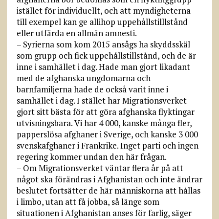
istället för individuellt, och att myndigheterna
till exempel kan ge allihop uppehållstilllstånd
eller utfärda en allmän amnesti.
– Syrierna som kom 2015 ansågs ha skyddsskäl
som grupp och fick uppehållstillstånd, och de är
inne i samhället i dag. Hade man gjort likadant
med de afghanska ungdomarna och
barnfamiljerna hade de också varit inne i
samhället i dag. I stället har Migrationsverket
gjort sitt bästa för att göra afghanska flyktingar
utvisningsbara. Vi har 4 000, kanske många fler,
papperslösa afghaner i Sverige, och kanske 3 000
svenskafghaner i Frankrike. Inget parti och ingen
regering kommer undan den här frågan.
– Om Migrationsverket väntar flera år på att
något ska förändras i Afghanistan och inte ändrar
beslutet fortsätter de här människorna att hållas
i limbo, utan att få jobba, så länge som
situationen i Afghanistan anses för farlig, säger