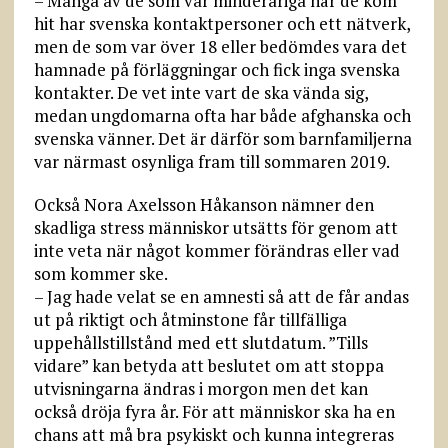
– Många av de som var minderåriga när de kom
hit har svenska kontaktpersoner och ett nätverk,
men de som var över 18 eller bedömdes vara det
hamnade på förläggningar och fick inga svenska
kontakter. De vet inte vart de ska vända sig,
medan ungdomarna ofta har både afghanska och
svenska vänner. Det är därför som barnfamiljerna
var närmast osynliga fram till sommaren 2019.
Också Nora Axelsson Håkanson nämner den
skadliga stress människor utsätts för genom att
inte veta när något kommer förändras eller vad
som kommer ske.
– Jag hade velat se en amnesti så att de får andas
ut på riktigt och åtminstone får tillfälliga
uppehållstillstånd med ett slutdatum. ”Tills
vidare” kan betyda att beslutet om att stoppa
utvisningarna ändras i morgon men det kan
också dröja fyra år. För att människor ska ha en
chans att må bra psykiskt och kunna integreras