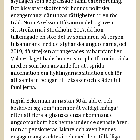
asyllagen som begränsade familjeåterförening.
Det blev startskottet för hennes politiska
engagemang, där ungas rättigheter är en röd
tråd. Nora Axelsson Håkanson deltog även i
sittstrejkerna i Stockholm 2017, då hon
tillbringade en stor del av sommaren på torgen
tillsammans med de afghanska ungdomarna, och
2019, då strejken arrangerades av barnfamiljer.
Vid det laget hade hon en stor plattform i sociala
medier som hon använde för att sprida
information om flyktingarnas situation och för
att samla in pengar till leksaker och kläder till
familjerna.
Ingrid Eckerman är nästan 60 år äldre, och
beskriver sig som ”mormor åt väldigt många”
efter att flera afghanska ensamkommande
ungdomar bott hos henne under de senaste åren.
Hon är pensionerad läkare och även hennes
engagemang väcktes i och med den ”tillfälliga”