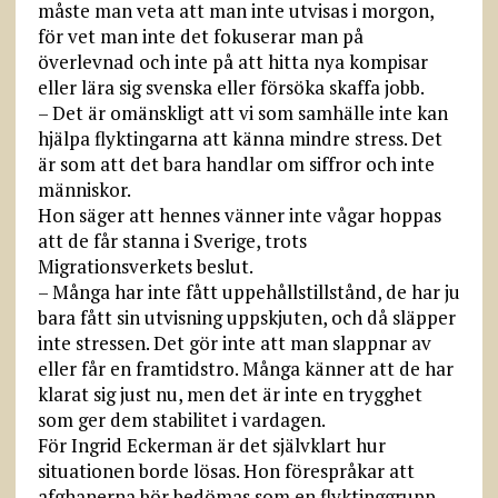
måste man veta att man inte utvisas i morgon,
för vet man inte det fokuserar man på
överlevnad och inte på att hitta nya kompisar
eller lära sig svenska eller försöka skaffa jobb.
– Det är omänskligt att vi som samhälle inte kan
hjälpa flyktingarna att känna mindre stress. Det
är som att det bara handlar om siffror och inte
människor.
Hon säger att hennes vänner inte vågar hoppas
att de får stanna i Sverige, trots
Migrationsverkets beslut.
– Många har inte fått uppehållstillstånd, de har ju
bara fått sin utvisning uppskjuten, och då släpper
inte stressen. Det gör inte att man slappnar av
eller får en framtidstro. Många känner att de har
klarat sig just nu, men det är inte en trygghet
som ger dem stabilitet i vardagen.
För Ingrid Eckerman är det självklart hur
situationen borde lösas. Hon förespråkar att
afghanerna bör bedömas som en flyktinggrupp