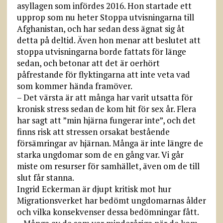
asyllagen som infördes 2016. Hon startade ett
upprop som nu heter Stoppa utvisningarna till
Afghanistan, och har sedan dess ägnat sig åt
detta på deltid. Även hon menar att beslutet att
stoppa utvisningarna borde fattats för länge
sedan, och betonar att det är oerhört
påfrestande för flyktingarna att inte veta vad
som kommer hända framöver.
– Det värsta är att många har varit utsatta för
kronisk stress sedan de kom hit för sex år. Flera
har sagt att ”min hjärna fungerar inte”, och det
finns risk att stressen orsakat bestående
försämringar av hjärnan. Många är inte längre de
starka ungdomar som de en gång var. Vi går
miste om resurser för samhället, även om de till
slut får stanna.
Ingrid Eckerman är djupt kritisk mot hur
Migrationsverket har bedömt ungdomarnas ålder
och vilka konsekvenser dessa bedömningar fått.