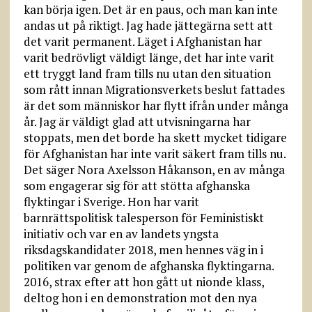
kan börja igen. Det är en paus, och man kan inte
andas ut på riktigt. Jag hade jättegärna sett att
det varit permanent. Läget i Afghanistan har
varit bedrövligt väldigt länge, det har inte varit
ett tryggt land fram tills nu utan den situation
som rått innan Migrationsverkets beslut fattades
är det som människor har flytt ifrån under många
år. Jag är väldigt glad att utvisningarna har
stoppats, men det borde ha skett mycket tidigare
för Afghanistan har inte varit säkert fram tills nu.
Det säger Nora Axelsson Håkanson, en av många
som engagerar sig för att stötta afghanska
flyktingar i Sverige. Hon har varit
barnrättspolitisk talesperson för Feministiskt
initiativ och var en av landets yngsta
riksdagskandidater 2018, men hennes väg in i
politiken var genom de afghanska flyktingarna.
2016, strax efter att hon gått ut nionde klass,
deltog hon i en demonstration mot den nya