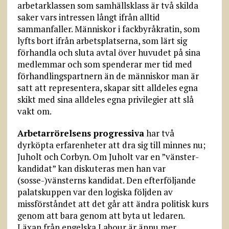
arbetarklassen som samhällsklass är två skilda
saker vars intressen långt ifrån alltid
sammanfaller. Människor i fackbyråkratin, som
lyfts bort ifrån arbetsplatserna, som lärt sig
förhandla och sluta avtal över huvudet på sina
medlemmar och som spenderar mer tid med
förhandlingspartnern än de människor man är
satt att representera, skapar sitt alldeles egna
skikt med sina alldeles egna privilegier att slå
vakt om.
Arbetarrörelsens progressiva
har två
dyrköpta erfarenheter att dra sig till minnes nu;
Juholt och Corbyn. Om Juholt var en ”vänster­
kandidat” kan diskuteras men han var
(sosse-)vänsterns kandidat. Den efterföljande
palatskuppen var den logiska följden av
missförståndet att det går att ändra politisk kurs
genom att bara genom att byta ut ledaren.
Läxan från engelska Labour är ännu mer