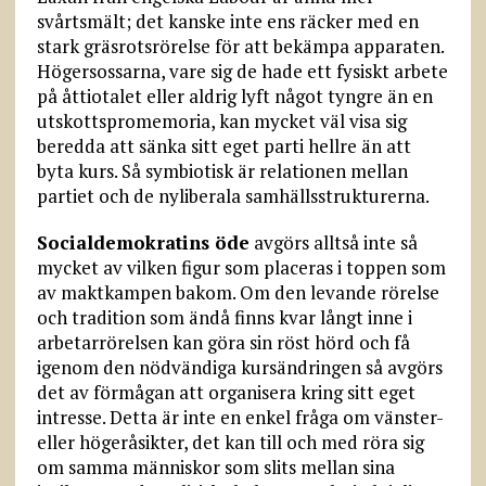
svårtsmält; det kanske inte ens räcker med en
stark gräsrotsrörelse för att bekämpa apparaten.
Höger­sossarna, vare sig de hade ett fysiskt arbete
på åttiotalet eller aldrig lyft något tyngre än en
utskottspromemoria, kan mycket väl visa sig
beredda att sänka sitt eget parti hellre än att
byta kurs. Så symbiotisk är relationen mellan
partiet och de nyliberala samhällsstrukturerna.
Socialdemokratins öde
avgörs alltså inte så
mycket av vilken figur som placeras i toppen som
av maktkampen bakom. Om den levande rörelse
och tradition som ändå finns kvar långt inne i
arbetarrörelsen kan göra sin röst hörd och få
igenom den nödvändiga kursändringen så avgörs
det av förmågan att organisera kring sitt eget
intresse. Detta är inte en enkel fråga om vänster-
eller högeråsikter, det kan till och med röra sig
om samma människor som slits mellan sina