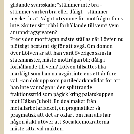
glidande svarsskala; ”stämmer inte bra –
stämmer varken bra eller dåligt – stämmer
mycket bra”. Något utrymme för motfrågor finns
inte. Sköter sitt jobb i förhållande till vem? Vem
är uppdragsgivaren?
Precis den motfrågan måste ställas när Lövfen nu
plötsligt bestämt sig för att avgå. Om domen
över Löfven är att han varit Sveriges sämsta
statsminister, måste motfrågan bli; dålig i
förhållande till vem? Löfven tillsattes lika
märkligt som han nu avgår, inte ens ett år före
val. Han dök upp som partiledarkandidat för att
han inte var någon i den splittrande
fraktionsstrid som pågick kring palatskuppen
mot Håkan Juholt. En deal­maker från
metallarbetarfacket, en pragmatiker så
pragmatisk att det är oklart om han alls har
någon åsikt utöver att Socialdemokraterna
måste sitta vid makten.