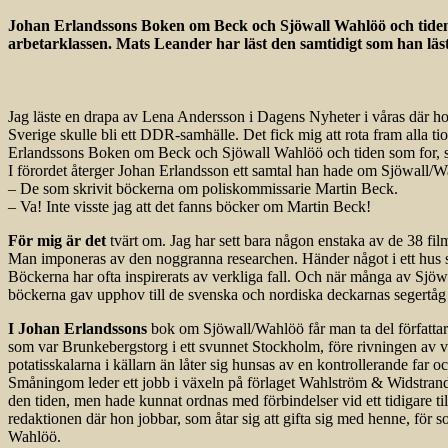
Johan Erlandssons Boken om Beck och Sjöwall Wahlöö och tiden s
arbetarklassen. Mats Leander har läst den samtidigt som han lä
Jag läste en drapa av Lena Andersson i Dagens Nyheter i våras där ho
Sverige skulle bli ett DDR-samhälle. Det fick mig att rota fram alla 
Erlandssons Boken om Beck och Sjöwall Wahlöö och tiden som for, som
I förordet återger Johan Erlandsson ett samtal han hade om Sjöwall/Wahl
– De som skrivit böckerna om poliskommissarie Martin Beck.
– Va! Inte visste jag att det fanns böcker om Martin Beck!
För mig är det
tvärt om. Jag har sett bara någon enstaka av de 38 film
Man imponeras av den noggranna researchen. Händer något i ett hus så 
Böckerna har ofta inspirerats av verkliga fall. Och när många av Sjöwa
böckerna gav upphov till de svenska och nordiska deckarnas segertåg ö
I Johan Erlandssons
bok om Sjöwall/Wahlöö får man ta del författarn
som var Brunkebergstorg i ett svunnet Stockholm, före rivningen av v
potatisskalarna i källarn än låter sig hunsas av en kontrollerande far 
Småningom leder ett jobb i växeln på förlaget Wahlström & Widstrand ti
den tiden, men hade kunnat ordnas med förbindelser vid ett tidigare ti
redaktionen där hon jobbar, som åtar sig att gifta sig med henne, för
Wahlöö.