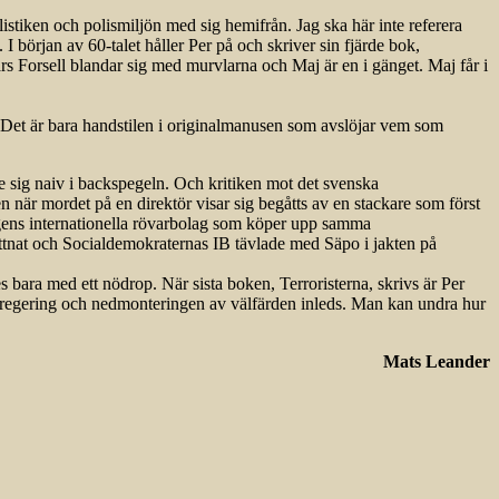
stiken och polismiljön med sig hemifrån. Jag ska här inte referera
 början av 60-talet håller Per på och skriver sin fjärde bok,
rs Forsell blandar sig med murvlarna och Maj är en i gänget. Maj får i
. Det är bara handstilen i originalmanusen som avslöjar vem som
te sig naiv i backspegeln. Och kritiken mot det svenska
 när mordet på en direktör visar sig begåtts av en stackare som först
dagens internationella rövarbolag som köper upp samma
ittnat och Socialdemokraternas IB tävlade med Säpo i jakten på
bara med ett nödrop. När sista boken, Terroristerna, skrivs är Per
 regering och nedmonteringen av välfärden inleds. Man kan undra hur
Mats Leander