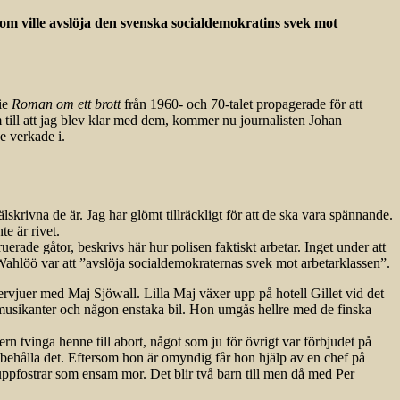
m ville avslöja den svenska socialdemokratins svek mot
rie
Roman om ett brott
från 1960- och 70-talet propagerade för att
 till att jag blev klar med dem, kommer nu journalisten Johan
e verkade i.
skrivna de är. Jag har glömt tillräckligt för att de ska vara spännande.
e är rivet.
rade gåtor, beskrivs här hur polisen faktiskt arbetar. Inget under att
Wahlöö var att ”avslöja socialdemokraternas svek mot arbetarklassen”.
rvjuer med Maj Sjöwall. Lilla Maj växer upp på hotell Gillet vid det
smusikanter och någon enstaka bil. Hon umgås hellre med de finska
n tvinga henne till abort, något som ju för övrigt var förbjudet på
l behålla det. Eftersom hon är omyndig får hon hjälp av en chef på
 uppfostrar som ensam mor. Det blir två barn till men då med Per