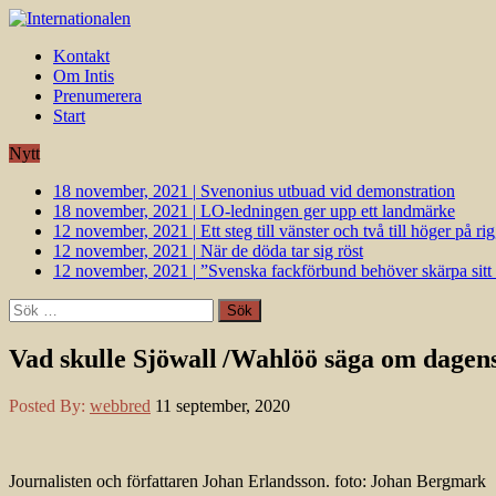
Kontakt
Om Intis
Prenumerera
Start
Nytt
18 november, 2021
|
Svenonius utbuad vid demonstration
18 november, 2021
|
LO-ledningen ger upp ett landmärke
12 november, 2021
|
Ett steg till vänster och två till höger på 
12 november, 2021
|
När de döda tar sig röst
12 november, 2021
|
”Svenska fackförbund behöver skärpa sitt k
Sök
efter:
Vad skulle Sjöwall /Wahlöö säga om dagen
Posted By:
webbred
11 september, 2020
Journalisten och författaren Johan Erlandsson. foto: Johan Bergmark