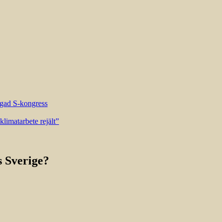
riggad S-kongress
limatarbete rejält”
s Sverige?