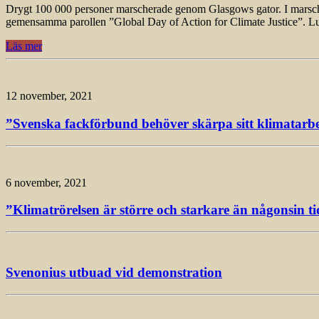
Drygt 100 000 personer marscherade genom Glasgows gator. I marschen, 
gemensamma parollen ”Global Day of Action for Climate Justice”. L
Läs mer
12 november, 2021
”Svenska fackförbund behöver skärpa sitt klimatarbet
6 november, 2021
”Klimatrörelsen är större och starkare än någonsin ti
Svenonius utbuad vid demonstration