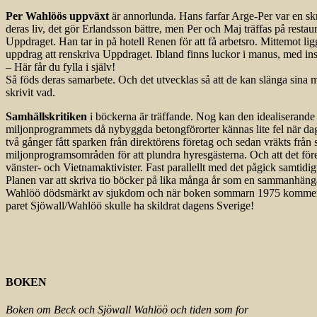
Per Wahlöös uppväxt
är annorlunda. Hans farfar Arge-Per var en skr
deras liv, det gör Erlandsson bättre, men Per och Maj träffas på resta
Uppdraget. Han tar in på hotell Renen för att få arbetsro. Mittemot li
uppdrag att renskriva Uppdraget. Ibland finns luckor i manus, med ins
– Här får du fylla i själv!
Så föds deras samarbete. Och det utvecklas så att de kan slänga sina 
skrivit vad.
Samhällskritiken
i böckerna är träffande. Nog kan den idealiserande 
miljonprogrammets då nybyggda betongförorter kännas lite fel när dage
två gånger fått sparken från direktörens företag och sedan vräkts frå
miljonprogramsområden för att plundra hyresgästerna. Och att det för
vänster- och Vietnamaktivister. Fast parallellt med det pågick samtid
Planen var att skriva tio böcker på lika många år som en sammanhängan
Wahlöö dödsmärkt av sjukdom och när boken sommarn 1975 kommer ut a
paret Sjöwall/Wahlöö skulle ha skildrat dagens Sverige!
BOKEN
Boken om Beck och Sjöwall Wahlöö och tiden som for