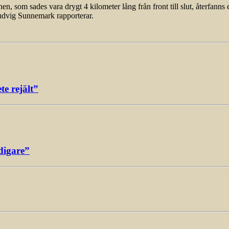
som sades vara drygt 4 kilometer lång från front till slut, återfanns 
udvig Sunnemark rapporterar.
e rejält”
digare”