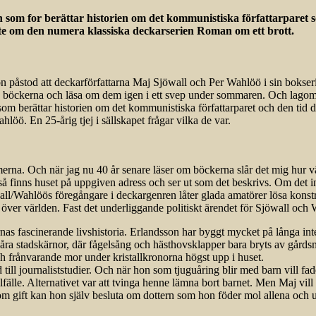
om for berättar historien om det kommunistiska författarparet so
ste om den numera klassiska deckarserien Roman om ett brott.
n påstod att deckarförfattarna Maj Sjöwall och Per Wahlöö i sin bokse
tio böckerna och läsa om dem igen i ett svep under sommaren. Och lagom
 berättar historien om det kommunistiska författarparet och den tid d
öö. En 25-årig tjej i sällskapet frågar vilka de var.
erna. Och när jag nu 40 år senare läser om böckerna slår det mig hur väl
finns huset på uppgiven adress och ser ut som det beskrivs. Om det int
ll/Wahlöös föregångare i deckargenren låter glada amatörer lösa konstrue
ver världen. Fast det underliggande politiskt ärendet för Sjöwall och 
as fascinerande livshistoria. Erlandsson har byggt mycket på långa inte
åra stadskärnor, där fågelsång och hästhovsklapper bara bryts av gård
och frånvarande mor under kristallkronorna högst upp i huset.
ll journaliststudier. Och när hon som tjuguåring blir med barn vill fader
llfälle. Alternativet var att tvinga henne lämna bort barnet. Men Maj vil
 som gift kan hon själv besluta om dottern som hon föder mol allena och