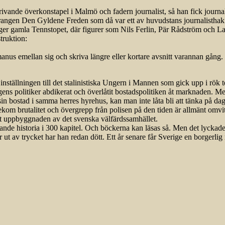
ivande överkonstapel i Malmö och fadern journalist, så han fick journali
urangen Den Gyldene Freden som då var ett av huvudstans journalisthak. I
gger gamla Tennstopet, där figurer som Nils Ferlin, Pär Rådström och La
truktion:
manus emellan sig och skriva längre eller kortare avsnitt varannan gång
inställningen till det stalinistiska Ungern i Mannen som gick upp i rök 
ns politiker abdikerat och överlåtit bostadspolitiken åt marknaden. Men
n sin bostad i samma herres hyrehus, kan man inte låta bli att tänka på 
ekom brutalitet och övergrepp från polisen på den tiden är allmänt omv
igt uppbyggnaden av det svenska välfärdssamhället.
de historia i 300 kapitel. Och böckerna kan läsas så. Men det lyckades 
v trycket har han redan dött. Ett år senare får Sverige en borgerlig