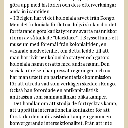
göra upp med historien och dess efterverkningar
ända in i samtiden.
– I Belgien har vi det koloniala arvet från Kongo.
Men det koloniala förflutna döljs i skolan där det
fortfarande görs karikatyrer av svarta människor
i form av så kallade ”blackface” . I Bryssel finns ett
museum med föremål från kolonialtiden, en
växande medvetenhet om detta ledde till att
man har rivit ner koloniala statyer och gators
koloniala namn ersatts med andra namn. Den
sociala rörelsen har pressat regeringen och nu
har man utsett en parlamentarisk kommission
för att utreda vad som verkligen skedde i Kongo.
Också han förordade en antikapitalistisk
antirasism som sammanlänkar olika kamper.
– Det handlar om att stödja de förtrycktas kamp,
att upprätta internationella kontakter för att
förstärka den antirasistiska kampen genom en
konvergerande intersektionalitet. Från att inte