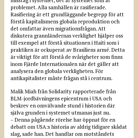
misstag i systemet, det är systemet som är
problemet. Alla samhällen är rasifierade.
Rasifiering är ett grundläggande begrepp för att
förstå kapitalismens globala reproduktion och
det omfattar även migrationsfrågan. Att
diskutera grannländernas verklighet hjälper oss
till exempel att förstå situationen i Haiti som i
praktiken är ockuperat av Brasiliens armé. Detta
är viktigt för att förstå de svårigheter som finns
inom Fjärde Internationalen när det gäller att
analysera den globala verkligheten. För
antikapitalister måste frågan stå i centrum.
Malik Miah från Solidarity rapporterade från
BLM-jordbävningens epicentrum i USA och
beskrev en omvälvande stund i historien där
själva grunden i systemet utmanas just nu.
– Denna pågående rörelse har öppnat för en
debatt om USA:s historia av aldrig tidigare skådat
slag, sade han. Det handlar om motståndets