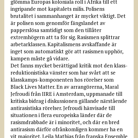
glömma Europas koloniala roll i Afrika till ett
ingripande mot kapitalets milis. Polisens
brutalitet i sammanhanget är mycket viktigt. Det
är polisen som genomför fängslandet av
papperslösa samtidigt som den tillåter
extremhögern att ta för sig. Rasismen splittrar
arbetarklassen. Kapitalismens avskaffande är
inget som automatiskt gör att rasismen upphör,
kampen måste gå vidare.
Det fanns mycket berättigad kritik mot den klass-
reduktionistiska vänster som har svårt att se
klasskamps-komponenten hos rörelser som
Black Lives Matter. En av arrangörerna, Maral
Jefroudi från IIRE i Amsterdam, uppmanade till
kritiska bidrag i diskussionen gällande närstående
antirasistiska rörelser. Jefroudi hänvisade till
situationen i flera europeiska länder där de
rasismdrabbade är i minoritet, och där en bred
antirasism därför ofrånkomligen kommer ha en
vit majoritet. Leila Mathias från franska Ensemble