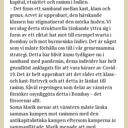
kapital, etnicitet och rasism i Indien.
– Det finns ett samband mellan kast, klass och
genus. Arvet är uppenbart, den härskande
klassen har stigmatiserat den mörka huden. Vi
ser idag detta strukturella tänkande yttra sig i
form av ett riktat hat mot till exempel svarta i
Bombay och mot burmesiska Indier. Det är något
som vi måste förhålla oss till i vår gemensamma
strategi. Detta har blivit ännu tydligare nu i
samband med pandemin, dessa individer har helt
grundlöst anklagats för att vara bärare av Covid-
19. Det är helt uppenbart att det råder ett klass–
och kast-förtryck och att detta är länkat till
rasism. Såväl regeringen som delar av vänstern
försöker osynliggöra detta i Bombay – det
förorenar allt.
Soma Marik menar att vänstern måste länka
samman kampen mot rasismen med den
antikapitalistiska kampen eftersom kamperna är
sammanflätade. Marik menade att med