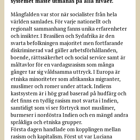
systemet måste utmanas på alla nivåer.
Mångfalden var stor när socialister från hela
världen samlades. För varje nationellt och
regionalt sammanhang fanns unika erfarenheter
och insikter. I Brasilien och Sydafrika är den
svarta befolkningen majoritet men fortfarande
diskriminerad vad gäller arbetsförhållanden,
boende, rättssäkerhet och social service samt är
måltavlor för en vardagsrasism som många
gånger tar sig våldsamma uttryck. I Europa är
etniska minoriteter som afrikanska migranter,
muslimer och romer under attack. Indiens
kastsystem är i hög grad baserad på hudfärg och
det finns en tydlig rasism mot svarta i Indien,
samtidigt som vi ser förtryck mot muslimer,
burmeser i nordöstra Indien och en mängd andra
språkliga och etniska grupper.
Första dagen handlade om kopplingen mellan
rasism och kapitalism. Först ut var Luciana