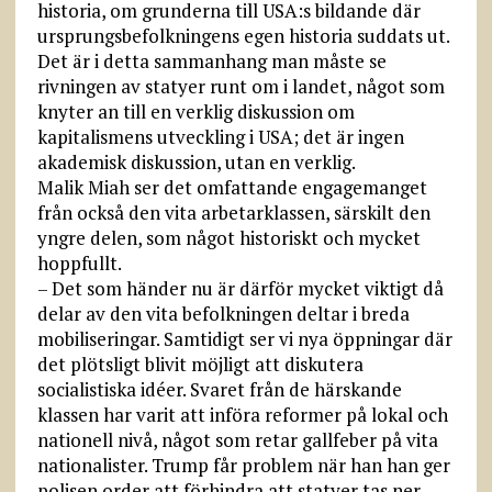
historia, om grunderna till USA:s bildande där
ursprungsbefolkningens egen historia suddats ut.
Det är i detta sammanhang man måste se
rivningen av statyer runt om i landet, något som
knyter an till en verklig diskussion om
kapitalismens utveckling i USA; det är ingen
akademisk diskussion, utan en verklig.
Malik Miah ser det omfattande engagemanget
från också den vita arbetarklassen, särskilt den
yngre delen, som något historiskt och mycket
hoppfullt.
– Det som händer nu är därför mycket viktigt då
delar av den vita befolkningen deltar i breda
mobiliseringar. Samtidigt ser vi nya öppningar där
det plötsligt blivit möjligt att diskutera
socialistiska idéer. Svaret från de härskande
klassen har varit att införa reformer på lokal och
nationell nivå, något som retar gallfeber på vita
nationalister. Trump får problem när han han ger
polisen order att förhindra att statyer tas ner