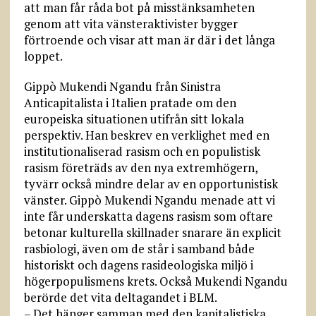
att man får råda bot på misstänksamheten
genom att vita vänsteraktivister bygger
förtroende och visar att man är där i det långa
loppet.
Gippò Mukendi Ngandu från Sinistra
Anticapitalista i Italien pratade om den
europeiska situationen utifrån sitt lokala
perspektiv. Han beskrev en verklighet med en
institutionaliserad rasism och en populistisk
rasism företräds av den nya extremhögern,
tyvärr också mindre delar av en opportunistisk
vänster. Gippò Mukendi Ngandu menade att vi
inte får underskatta dagens rasism som oftare
betonar kulturella skillnader snarare än explicit
rasbiologi, även om de står i samband både
historiskt och dagens rasideologiska miljö i
högerpopulismens krets. Också Mukendi Ngandu
berörde det vita deltagandet i BLM.
– Det hänger samman med den kapitalistiska