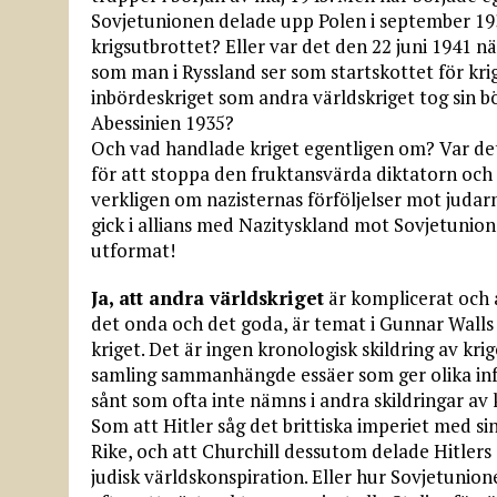
Sovjetunionen delade upp Polen i september 193
krigsutbrottet? Eller var det den 22 juni 1941 n
som man i Ryssland ser som startskottet för kr
inbördeskriget som andra världskriget tog sin b
Abessinien 1935?
Och vad handlade kriget egentligen om? Var d
för att stoppa den fruktansvärda diktatorn oc
verkligen om nazisternas förföljelser mot judar
gick i allians med Nazityskland mot Sovjetunio
utformat!
Ja, att andra världskriget
är komplicerat och 
det onda och det goda, är temat i Gunnar Wall
kriget. Det är ingen kronologisk skildring av kri
samling sammanhängde essäer som ger olika inf
sånt som ofta inte nämns i andra skildringar av 
Som att Hitler såg det brittiska imperiet med sin
Rike, och att Churchill dessutom delade Hitler
judisk världskonspiration. Eller hur Sovjetunio