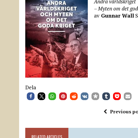
Andra världskriget
– Myten om det god
av
Gunnar Wall
S
Dela
Previous po
RELATED ARTICLES