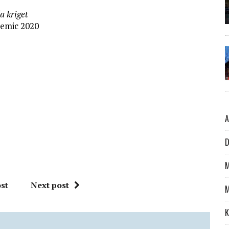
a kriget
emic 2020
A
D
M
st
Next post
M
K