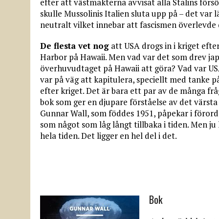
efter att västmakterna avvisat alla Stalins försö
skulle Mussolinis Italien sluta upp på – det var 
neutralt vilket innebar att fascismen överlevd
De flesta vet nog
att USA drogs in i kriget eft
Harbor på Hawaii. Men vad var det som drev jap
överhuvudtaget på Hawaii att göra? Vad var U
var på väg att kapitulera, speciellt med tanke på
efter kriget. Det är bara ett par av de många 
bok som ger en djupare förståelse av det värsta kr
Gunnar Wall, som föddes 1951, påpekar i förord
som något som låg långt tillbaka i tiden. Men ju
hela tiden. Det ligger en hel del i det.
Bok