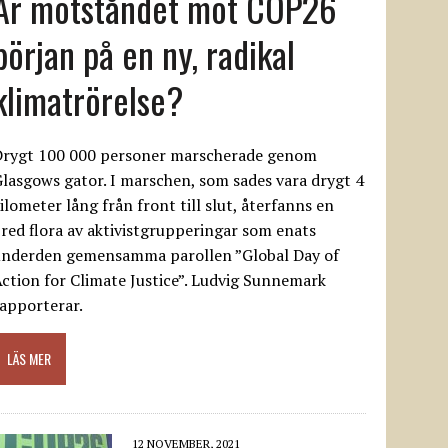
Är motståndet mot COP26
början på en ny, radikal
klimatrörelse?
Drygt 100 000 personer marscherade genom
lasgows gator. I marschen, som sades vara drygt 4
ilometer lång från front till slut, återfanns en
red flora av aktivistgrupperingar som enats
underden gemensamma parollen ”Global Day of
ction for Climate Justice”. Ludvig Sunnemark
apporterar.
LÄS MER
12 NOVEMBER, 2021