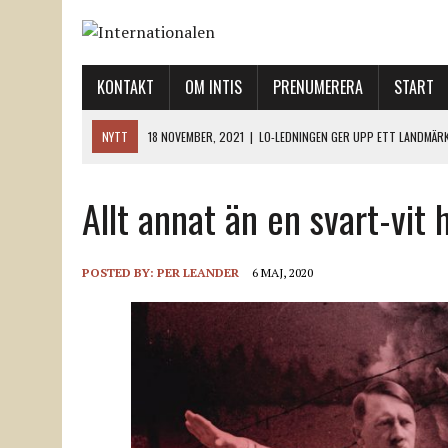
KONTAKT
OM INTIS
PRENUMERERA
START
NYTT
18 NOVEMBER, 2021
|
LO-LEDNINGEN GER UPP ETT LANDMÄR
12 NOVEMBER, 2021
|
ETT STEG TILL VÄNSTER OCH TVÅ TILL HÖGER 
Allt annat än en svart-vit h
12 NOVEMBER, 2021
|
NÄR DE DÖDA TAR SIG RÖST
12 NOVEMBER, 2021
|
”SVENSKA FACKFÖRBUND BEHÖVER SKÄRPA SITT
18 NOVEMBER, 2021
|
SVENONIUS UTBUAD VID DEMONSTRATION
POSTED BY:
PER LEANDER
6 MAJ, 2020