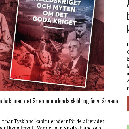
G
k
b
A
r
 bok, men det är en annorlunda skildring än vi är vana
ut när Tyskland kapitulerade inför de allierades
gentligen kriget? Var det när Nazityskland och