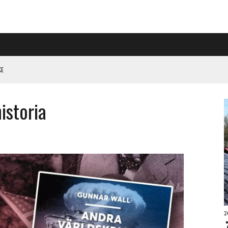
KE
PÅ RIGGAD S-KONGRESS
istoria
 KLIMATARBETE REJÄLT”
2