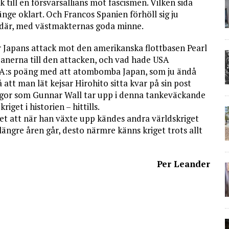
k till en försvarsallians mot fascismen. Vilken sida
länge oklart. Och Francos Spanien förhöll sig ju
e där, med västmakternas goda minne.
er Japans attack mot den amerikanska flottbasen Pearl
anerna till den attacken, och vad hade USA
SA:s poäng med att atombomba Japan, som ju ändå
 att man lät kejsar Hirohito sitta kvar på sin post
frågor som Gunnar Wall tar upp i denna tankeväckande
iget i historien – hittills.
et att när han växte upp kändes andra världskriget
 längre åren går, desto närmre känns kriget trots allt
Per Leander