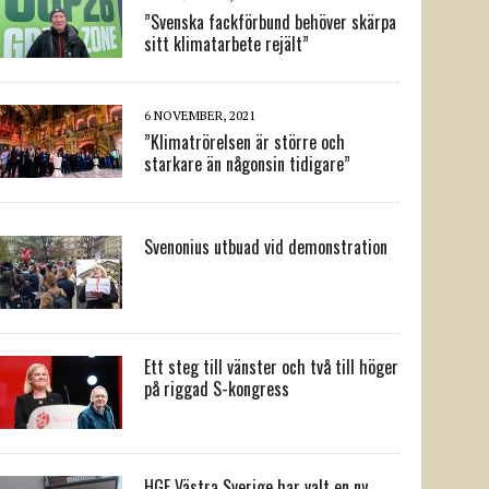
”Svenska fackförbund behöver skärpa
sitt klimatarbete rejält”
6 NOVEMBER, 2021
”Klimatrörelsen är större och
starkare än någonsin tidigare”
Svenonius utbuad vid demonstration
Ett steg till vänster och två till höger
på riggad S-kongress
HGF Västra Sverige har valt en ny