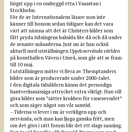
högst upp i en ombyggd etta i Vasastan i
Stockholm.
För de av Internationalens läsare som inte
känner till honom sedan tidigare kan det vara
värt att nämna att det är Christers bilder som
fått pryda tidningens baksida lite då och då under
de senaste månaderna. Just nu är han också
aktuell med utställningen
Upp&nervända världen
på konsthallen Väven i Umeå, som går att se fram
till 10 maj.
I utställningen möter vi flera av Themptanders
bilder som är producerade under 2000-talet.
I den digitala tidsåldern känns det personliga
hantverksmässiga uttrycket extra viktigt. Han vill
göra bilder som ”sätter krokben för vaneseendet”
och som säger något om vår samtid.
– Tiderna vi lever i nu är verkligen upp och
nervända, och man kan ljuga ganska fritt, men
om det görs i rätt forum blir det ett slags sanning.