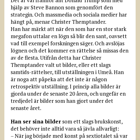
Det är väl framför allt Donald Trump som med
hjälp av Steve Bannon som genomfört den
strategin. Och massmedia och sociala medier har
hängt på, menar Christer Themptander.
Han har märkt att när den som har en stor stark
megafon uttalar en lögn så blir den sant, oavsett
vad till exempel forskningen säger. Och avslöjas
lögnen och det kommer en rättelse så missas den
av de flesta. Utifrån detta har Christer
Themptander valt ut bilder, eller ett slags
samtids-rättelser, till utställningen i Umeå. Han
är noga att påpeka att det inte är någon
retrospektiv utställning. I princip alla bilder är
gjorda under de senaste 20 åren, och ungefär en
tredjedel är bilder som han gjort under det
senaste året.
Han ser sina bilder
som ett slags brukskonst,
det behöver inte alltid vara så jävla allvarligt:
– När jag började med konst på sextiotalet så var