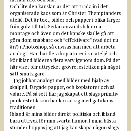
Och lite den känslan är det att träda in i det
organiserade kaos som är Christer Themptanders
ateljé. Det är text, bilder och papper i olika färger
från golv till tak. Sedan används bilderna i
montage och även om det kanske skulle gå att
göra dom snabbare och ”effektivare” (vad det nu
är?) i Photoshop, så envisas han med att arbeta
analogt. Han har flera kopiatorer i sin ateljé och
kör ibland bilderna flera varv igenom dom. På det
här viset blir uttrycket grövre, estetiken på något
sätt smutsigare.
– Jag jobbar analogt med bilder med hjälp av
skalpell, färgade papper, och kopiatorer och så
vidare. På så sett har jag skapat ett slags primitiv
punk-estetik som har korsat sig med gatukonst-
traditionen.
Ibland är mina bilder direkt politiska och ibland
bara uttryck för min svarta humor. I mina bästa
stunder hoppas jag att jag kan skapa någon slags