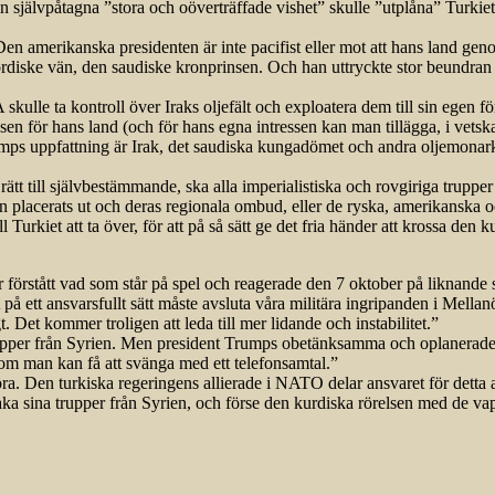
in självpåtagna ”stora och oöverträffade vishet” skulle ”utplåna” Turk
 amerikanska presidenten är inte pacifist eller mot att hans land gen
ordiske vän, den saudiske kronprinsen. Och han uttryckte stor beundran
ulle ta kontroll över Iraks oljefält och exploatera dem till sin egen f
ssen för hans land (och för hans egna intressen kan man tillägga, i vetsk
umps uppfattning är Irak, det saudiska kungadömet och andra oljemonarkie
ts rätt till självbestämmande, ska alla imperialistiska och rovgiriga trupp
n placerats ut och deras regionala ombud, eller de ryska, amerikanska 
urkiet att ta över, för att på så sätt ge det fria händer att krossa den ku
ar förstått vad som står på spel och reagerade den 7 oktober på liknand
å ett ansvarsfullt sätt måste avsluta våra militära ingripanden i Mellan
. Det kommer troligen att leda till mer lidande och instabilitet.”
 trupper från Syrien. Men president Trumps obetänksamma och oplanerade
t som man kan få att svänga med ett telefonsamtal.”
a. Den turkiska regeringens allierade i NATO delar ansvaret för detta a
aka sina trupper från Syrien, och förse den kurdiska rörelsen med de vap