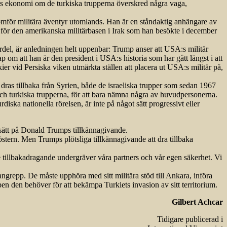
iets ekonomi om de turkiska trupperna överskred några vaga,
omför militära äventyr utomlands. Han är en ståndaktig anhängare av
 för den amerikanska militärbasen i Irak som han besökte i december
ördel, är anledningen helt uppenbar: Trump anser att USA:s militär
ap om att han är den president i USA:s historia som har gått längst i att
r vid Persiska viken utmärkta ställen att placera ut USA:s militär på,
er dras tillbaka från Syrien, både de israeliska trupper som sedan 1967
och turkiska trupperna, för att bara nämna några av huvudpersonerna.
rdiska nationella rörelsen, är inte på något sätt progressivt eller
e sätt på Donald Trumps tillkännagivande.
östern. Men Trumps plötsliga tillkännagivande att dra tillbaka
 tillbakadragande undergräver våra partners och vår egen säkerhet. Vi
ngrepp. De måste upphöra med sitt militära stöd till Ankara, införa
en den behöver för att bekämpa Turkiets invasion av sitt territorium.
Gilbert Achcar
Tidigare publicerad i