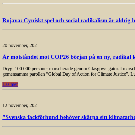
Rojava: Cyniskt spel och social radikalism är aldrig h
20 november, 2021
Är motståndet mot COP26 början på en ny, radikal k
Drygt 100 000 personer marscherade genom Glasgows gator. I marschen, 
gemensamma parollen ”Global Day of Action for Climate Justice”. L
Läs mer
12 november, 2021
”Svenska fackförbund behöver skärpa sitt klimatarbet