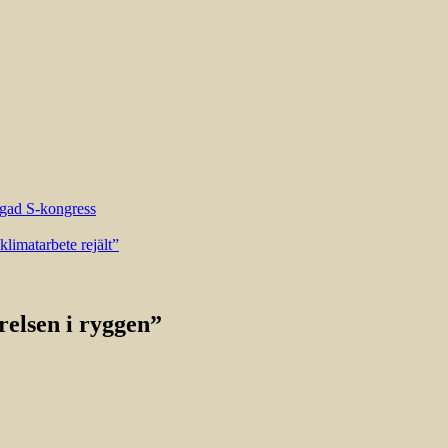
riggad S-kongress
limatarbete rejält”
relsen i ryggen”