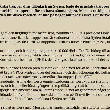
alistiska trupper dras tillbaka från Syrien, både de israeliska tru
 turkiska trupperna, för att bara nämna några. Men ett ensidigt a
sa den kurdiska rörelsen, är inte på något sätt progressivt. Det skri
ighet och likgiltighet för människor, förkunnade USA:s president Donald
v de amerikanska trupper som är stationerade i nordöstra Syrien (totalt 
der ledning av de kurdiska trupperna i Folkets försvarsenheter (YPG) 
enna kamp, och har ådragit sig mer än 10.000 dödsoffer. De bidrog till at
 som är aktiva på syriskt territorium, i synnerhet vad gäller kvinnans s
Kurdistans arbetarparti (PKK), den viktigaste kraft som är aktiv i det av
tens bildande i Syrien (den misstänks till och med för att ha underlätta
 att bryta YPG:s kontroll över det området, och den ockuperar det fortfa
ån det tack vare närvaron av amerikanska trupper jämte SDF.
esidenten är inte den första gången Erdoğan har försökt pressa Trump a
ien, och inte heller första gången Trump tillkännager att han har beslutat 
återspeglar den amerikanska militärens motvilja mot att genomföra något s
tigade farhågor för att ett turkiskt anfall kan ge IS nytt liv, och skapa 
torium via Irak till kustområdena i Syrien och Libanon.
utet av förra året. Men den här gången fullföljde han sitt löfte till Er