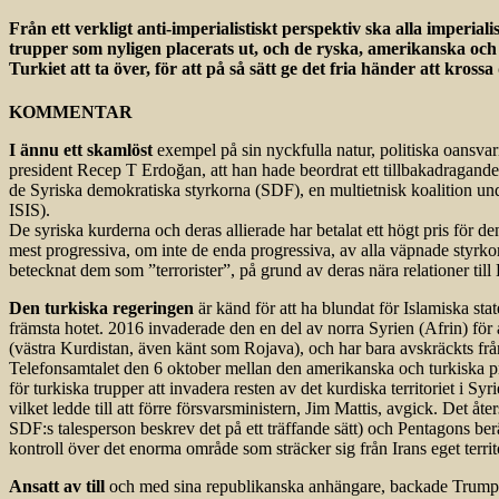
Från ett verkligt anti-imperialistiskt perspektiv ska alla imperi
trupper som nyligen placerats ut, och de ryska, amerikanska och
Turkiet att ta över, för att på så sätt ge det fria händer att kros
KOMMENTAR
I ännu ett skamlöst
exempel på sin nyckfulla natur, politiska oansvar
president Recep T Erdoğan, att han hade beordrat ett tillbakadragande a
de Syriska demokratiska styrkorna (SDF), en multietnisk koalition un
ISIS).
De syriska kurderna och deras allierade har betalat ett högt pris för d
mest progressiva, om inte de enda progressiva, av alla väpnade styrkor
betecknat dem som ”terrorister”, på grund av deras nära relationer till 
Den turkiska regeringen
är känd för att ha blundat för Islamiska sta
främsta hotet. 2016 invaderade den en del av norra Syrien (Afrin) för
(västra Kurdistan, även känt som Rojava), och har bara avskräckts fr
Telefonsamtalet den 6 oktober mellan den amerikanska och turkiska pr
för turkiska trupper att invadera resten av det kurdiska territoriet i Syr
vilket ledde till att förre försvarsministern, Jim Mattis, avgick. Det 
SDF:s talesperson beskrev det på ett träffande sätt) och Pentagons berät
kontroll över det enorma område som sträcker sig från Irans eget terri
Ansatt av till
och med sina republikanska anhängare, backade Trump i sl