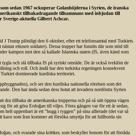
pper som sedan 1967 ockuperar Golanhöjderna i Syrien, de iranska
merikanskt tillbakadragande tillsammans med inbjudan till
ver Sverige-aktuella Gilbert Achcar.
 J Trump plötsligt den 6 oktober, efter ett telefonsamtal med Turkiets
nästan ettusen soldater). Dessa trupper har funnits där som stöd till
under kampen mot den så kallade Islamska staten (IS, även känd som
t tygla och slå tillbaka IS på syriskt område. De är också tveklöst de
tällning och roll. Och ändå har den turkiska regeringen konsekvent
 Turkiet dominerade kurdiska territoriet.
t uppbyggnaden), och ser den kurdiska nationella rörelsen som det
rande. Den har ända sedan dess hotat att invadera nordöstra Syrien
tt dra tillbaka de amerikanska trupperna och på så sätt öppna vägen
sig för att göra Erdoğan till viljes. Förra gången var för ett år sedan,
om helt uppenbart är ett ”hugg i ryggen” på sina allierade (det var så
ett kaos som Iran kommer att försöka utnyttja för att fullborda sin
doğan, och svarade sina kritiker, som beskyller honom för att förråda