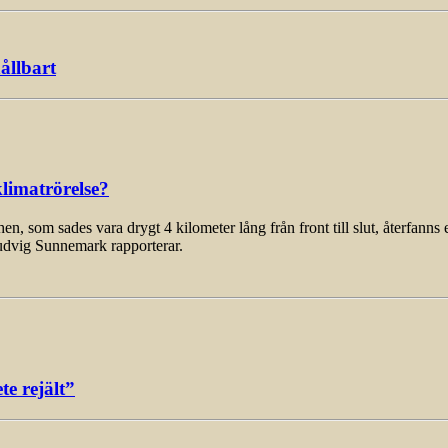
ållbart
limatrörelse?
som sades vara drygt 4 kilometer lång från front till slut, återfanns 
udvig Sunnemark rapporterar.
e rejält”