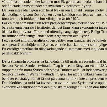
värdefulla allierade under kampen mot IS, genom att hävda att han i s
odefinierade gränser under sin invasion av nordöstra Syrien.
Det kan inte råda någon som helst tvekan om Donald Trumps motiv. Den
det blodiga krig som förs i Jemen av en koalition som leds av hans m
förra året, och förklarade hur viktig den är för USA.
För en man som under sin förra presidentkampanj förkunnade att USA sk
bara ska engagera sig i territorier där det finns klara ekonomiska intre
blanda ihop privata affärer med offentliga angelägenheter). Enligt Tr
till skillnad från fattiga länder som Afghanistan och Syrien.
I ett verkligt anti-imperialistiskt perspektiv, som grundar sig på folke
ockuperar Golanhöjderna i Syrien, eller de iranska trupper som nylige
Ett ensidigt amerikanskt tillbakadragande tillsammans med inbjudan till T
pacifistiskt: tvärtom.
De två främsta
progressiva kandidaterna till nästa års presidentval h
Senator Bernie Sanders twittrade: ”Jag har sedan länge ansett att USA p
trupperna från norra Syrien och stödja Turkiets anfall är helt oansvarigt
Senator Elizabeth Warren twittrade: ”Jag är för att dra tillbaka våra
behöver en strategi för att få slut på denna konflikt, inte en presiden
Den blodtörstiga turkiska invasionen av nordöstra Syrien måste upphör
ekonomiska sanktioner mot den turkiska regeringen tills den drar tillb