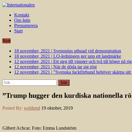
Kontakt
Om Intis
Prenumerera
Start
Nytt
18 november, 2021
|
Svenonius utbuad vid demonstration
18 november, 2021
|
LO-ledningen ger upp ett landmärke
12 november, 2021
|
Ett steg till vänster och två till höger på 
12 november, 2021
|
När de döda tar sig röst
12 november, 2021
|
”Svenska fackförbund behöver skärpa sitt k
Sök
efter:
”Trump hugger den kurdiska nationella rö
Posted By:
webbred
19 oktober, 2019
Gilbert Achcar. Foto: Emma Lundström