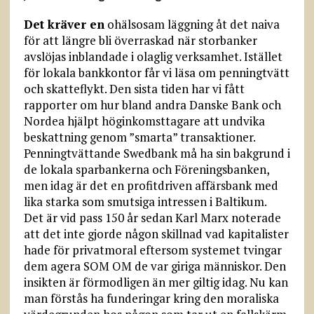
Det kräver en
ohälsosam läggning åt det naiva
för att längre bli överraskad när storbanker
avslöjas inblandade i olaglig verksamhet. Istället
för lokala bankkontor får vi läsa om penningtvätt
och skatteflykt. Den sista tiden har vi fått
rapporter om hur bland andra Danske Bank och
Nordea hjälpt höginkomsttagare att undvika
beskattning genom ”smarta” transaktioner.
Penningtvättande Swedbank må ha sin bakgrund i
de lokala sparbankerna och Föreningsbanken,
men idag är det en profitdriven affärsbank med
lika starka som smutsiga intressen i Baltikum.
Det är vid pass 150 år sedan Karl Marx noterade
att det inte gjorde någon skillnad vad kapitalister
hade för privatmoral eftersom systemet tvingar
dem agera SOM OM de var giriga människor. Den
insikten är förmodligen än mer giltig idag. Nu kan
man förstås ha funderingar kring den moraliska