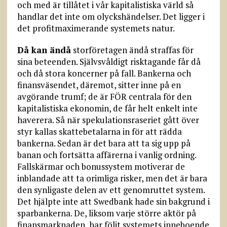
och med är tillåtet i vår kapitalistiska värld så
handlar det inte om olyckshändelser. Det ligger i
det profitmaximerande systemets natur.
Då kan ändå
storföretagen ändå straffas för
sina beteenden. Självsvåldigt risktagande får då
och då stora koncerner på fall. Bankerna och
finansväsendet, däremot, sitter inne på en
avgörande trumf; de är FÖR centrala för den
kapitalistiska ekonomin, de får helt enkelt inte
haverera. Så när spekulationsraseriet gått över
styr kallas skattebetalarna in för att rädda
bankerna. Sedan är det bara att ta sig upp på
banan och fortsätta affärerna i vanlig ordning.
Fallskärmar och bonussystem motiverar de
inblandade att ta orimliga risker, men det är bara
den synligaste delen av ett genomruttet system.
Det hjälpte inte att Swedbank hade sin bakgrund i
sparbankerna. De, liksom varje större aktör på
finansmarknaden, har följt systemets inneboende