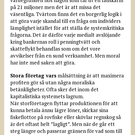
värdegrunden hos någon som tar ut en fallskärm
på 21 miljoner men det är att missa det
väsentliga. Tvärtom finns det en borgerlig logik i
att göra varje skandal till en fråga om individers
lämplighet istället för att ställa de systemkritiska
frågorna. Det är därför varje medialt avslöjande
kring bankernas roll i penningtvätt och
skatteflykt behandlas som om det vore
avvikelser från en sund verksamhet. Men moral
har inte med saken att göra.
Stora företag vars
målsättning är att maximera
profiten gör så utan några moraliska
betänkligheter. Ofta sker det inom det
kapitalistiska systemets lagrum.
När storföretagen flyttar produktionen för att
kunna betala ännu lägre löner, skickar sina
fiskeflottor på rovfiske eller skövlar regnskog så
är det oftast helt ”lagligt”. Men när de går ett
steg längre och passerar gränsen för vad som till