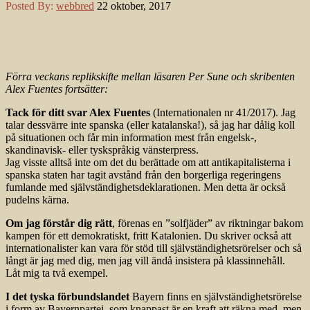
Posted By:
webbred
22 oktober, 2017
Förra veckans replikskifte mellan läsaren Per Sune och skribenten
Alex Fuentes fortsätter:
Tack för ditt svar Alex Fuentes
(Internationalen nr 41/2017). Jag
talar dessvärre inte spanska (eller katalanska!), så jag har dålig koll
på situationen och får min information mest från engelsk-,
skandinavisk- eller tyskspråkig vänsterpress.
Jag visste alltså inte om det du berättade om att antikapitalisterna i
spanska staten har tagit avstånd från den borgerliga regeringens
fumlande med självständighetsdeklarationen. Men detta är också
pudelns kärna.
Om jag förstår dig rätt
, förenas en ”solfjäder” av riktningar bakom
kampen för ett demokratiskt, fritt Katalonien. Du skriver också att
internationalister kan vara för stöd till självständighetsrörelser och så
långt är jag med dig, men jag vill ändå insistera på klassinnehåll.
Låt mig ta två exempel.
I det tyska förbundslandet
Bayern finns en självständighetsrörelse
i form av Bayernpartei, som knappast är en kraft att räkna med, men