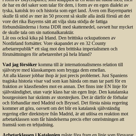
de har en del saker som talar för dem, i form av en egen dialekt av
tyska, katolsk tro och historia som eget land. Även om Bayernpartei
skulle få stöd av mer än 50 procent så skulle alla ändå förstå att det
vore det rika Bayerns sätt att vilja sluta stödja de fattiga
förbundsländerna i forna DDR med skattemedel, oavsett hur mycket
de skulle tala om sin nationalkaraktär.
Låt oss också kika på Irland. Den brittiska ockupationen av
Nordirland fortsätter. Vore skapandet av en 32 County
arbetarrepublik* ett slag mot den brittiska imperialismen och
förutsättningen för arbetarenhet på hela Irland?
Vad jag försöker
komma till är internationalismens relation till
självstyre med klasskampen som brygga dem emellan.
Att alla klasser jobbar ihop är just precis problemet. Just Spaniens
tragiska historia visar vad som kan hända om man tar parti för en
fraktion av klassfienden mot en annan. Det finns inte EN linje för
självständighet, utan varje klass har sin egen linje. Den katalanska
bourgeoisien har skrämts av storstrejken. Det är därför de förhalar
och förhandlar med Madrid och Bryssel. Det första nästa regering
kommer att göra, oavsett om det blir en katalansk självständig
regering eller direktstyre från Madrid, är att utlösa en reaktion mot
arbetarklassen som får händelserna precis efter omröstningen att
framstå som en tebjudning.
Arbetarklassen i Katalonien
måste föra fram en linje som försvarar