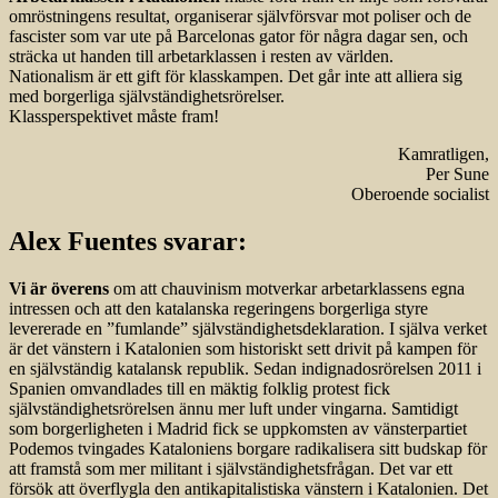
omröstningens resultat, organiserar självförsvar mot poliser och de
fascister som var ute på Barcelonas gator för några dagar sen, och
sträcka ut handen till arbetarklassen i resten av världen.
Nationalism är ett gift för klasskampen. Det går inte att alliera sig
med borgerliga självständighetsrörelser.
Klassperspektivet måste fram!
Kamratligen,
Per Sune
Oberoende socialist
Alex Fuentes svarar:
Vi är överens
om att chauvinism motverkar arbetarklassens egna
intressen och att den katalanska regeringens borgerliga styre
levererade en ”fumlande” självständighetsdeklaration. I själva verket
är det vänstern i Katalonien som historiskt sett drivit på kampen för
en självständig katalansk republik. Sedan indignadosrörelsen 2011 i
Spanien omvandlades till en mäktig folklig protest fick
självständighetsrörelsen ännu mer luft under vingarna. Samtidigt
som borgerligheten i Madrid fick se uppkomsten av vänsterpartiet
Podemos tvingades Kataloniens borgare radikalisera sitt budskap för
att framstå som mer militant i självständighetsfrågan. Det var ett
försök att överflygla den antikapitalistiska vänstern i Katalonien. Det