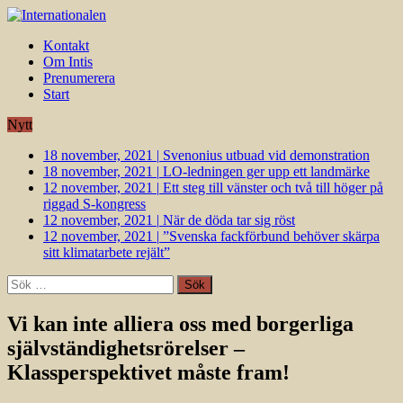
Kontakt
Om Intis
Prenumerera
Start
Nytt
18 november, 2021
|
Svenonius utbuad vid demonstration
18 november, 2021
|
LO-ledningen ger upp ett landmärke
12 november, 2021
|
Ett steg till vänster och två till höger på
riggad S-kongress
12 november, 2021
|
När de döda tar sig röst
12 november, 2021
|
”Svenska fackförbund behöver skärpa
sitt klimatarbete rejält”
Sök
efter:
Vi kan inte alliera oss med borgerliga
självständighetsrörelser –
Klassperspektivet måste fram!