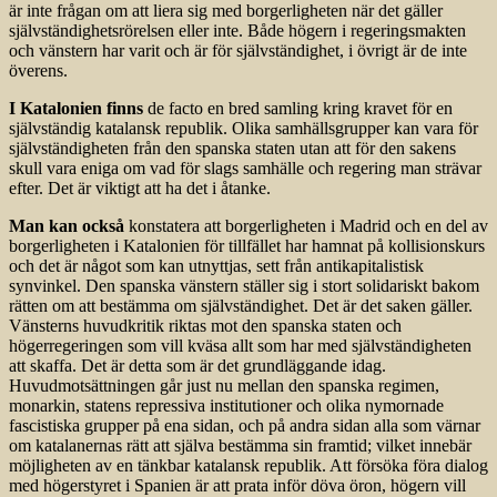
är inte frågan om att liera sig med borgerligheten när det gäller
självständighetsrörelsen eller inte. Både högern i regeringsmakten
och vänstern har varit och är för självständighet, i övrigt är de inte
överens.
I Katalonien finns
de facto en bred samling kring kravet för en
självständig katalansk republik. Olika samhällsgrupper kan vara för
självständigheten från den spanska staten utan att för den sakens
skull vara eniga om vad för slags samhälle och regering man strävar
efter. Det är viktigt att ha det i åtanke.
Man kan också
konstatera att borgerligheten i Madrid och en del av
borgerligheten i Katalonien för tillfället har hamnat på kollisionskurs
och det är något som kan utnyttjas, sett från antikapitalistisk
synvinkel. Den spanska vänstern ställer sig i stort solidariskt bakom
rätten om att bestämma om självständighet. Det är det saken gäller.
Vänsterns huvudkritik riktas mot den spanska staten och
högerregeringen som vill kväsa allt som har med självständigheten
att skaffa. Det är detta som är det grundläggande idag.
Huvudmotsättningen går just nu mellan den spanska regimen,
monarkin, statens repressiva institutioner och olika nymornade
fascistiska grupper på ena sidan, och på andra sidan alla som värnar
om katalanernas rätt att själva bestämma sin framtid; vilket innebär
möjligheten av en tänkbar katalansk republik. Att försöka föra dialog
med högerstyret i Spanien är att prata inför döva öron, högern vill