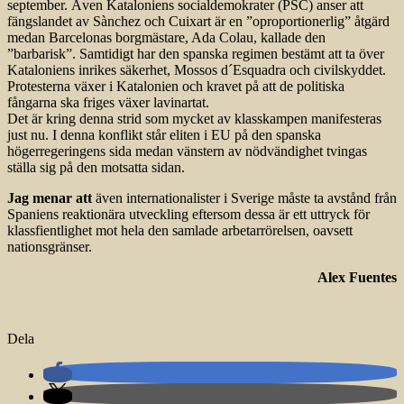
september. Även Kataloniens socialdemokrater (PSC) anser att
fängslandet av Sànchez och Cuixart är en ”oproportionerlig” åtgärd
medan Barcelonas borgmästare, Ada Colau, kallade den
”barbarisk”. Samtidigt har den spanska regimen bestämt att ta över
Kataloniens inrikes säkerhet, Mossos d´Esquadra och civilskyddet.
Protesterna växer i Katalonien och kravet på att de politiska
fångarna ska friges växer lavinartat.
Det är kring denna strid som mycket av klasskampen manifesteras
just nu. I denna konflikt står eliten i EU på den spanska
högerregeringens sida medan vänstern av nödvändighet tvingas
ställa sig på den motsatta sidan.
Jag menar att
även internationalister i Sverige måste ta avstånd från
Spaniens reaktionära utveckling eftersom dessa är ett uttryck för
klassfientlighet mot hela den samlade arbetarrörelsen, oavsett
nationsgränser.
Alex Fuentes
Dela