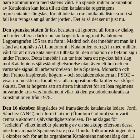
bara kommunicera med statens våld. En spansk militär ockupation
av Katalonien kan leda till att den katalanska regeringens
representanter fängslas, för att inte tala om antikapitalister som i så
fall kan tvingas att gå under jorden. Det är så det ser ut just nu.
Den spanska staten
är fast besluten att ignorera all form av dialog
och intensifierar därför nu sin krigsförklaring mot Katalonien.
Lagparagrafen 155 tas nu fram i Madrid och det innebär att man är i
stånd att upphäva ALL autonomi i Katalonien och gå in med militärt
våld för att driva katalanerna tillbaka till den situation de befann sig i
under Franco. Detta innebär i sin tur inte bara ett mycket hårt slag
mot Kataloniens självständighetsrörelse utan även ett hot och en
varnande signal till arbetarrörelsen i hela Spanien. Monarkin och
den Franco inspirerade högern – och socialdemokraterna i PSOE –
visar nu musklerna för att visa alla oppositionella krafter var skåpet
ska stå. Det är högerns sätt att återta initiativet för att lösa regimens
nuvarande kris vars fundament vilar på den pseudodemokratiska
konstitutionen från 1978.
Den 16 oktober
fängslades två framstående katalanska ledare, Jordi
Sànchez (ANC) och Jordi Cuixart (Òmnium Cultural) som varit
centrala aktörer i självständighetsrörelsen. De anklagas för
”sedición” vilket innebär planering av en statskupp eftersom dessa
inte hörsammade Spaniens krav på att hindra folkomröstningen den
1 oktober och för att ha organiserat Kataloniens nationaldag den 11