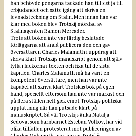
han behövde pengarna tackade han till sist ja till
erbjudandet och satte igång att skriva en
levnadsteckning om Stalin. Men innan han var
klar med boken blev Trotskij mördad av
Stalinagenten Ramon Mercader.
Trots att boken inte var färdig beslutade
förläggarna att ändå publicera den och gav
översättaren Charles Malamuth i uppdrag att
skriva klart Trotskijs manuskript genom att själv
fylla i luckorna i texten och fixa till de sista
kapitlen. Charles Malamuth må ha varit en
kompetent översättare, men han var inte
kapabel att skriva klart Trotskijs bok på egen
hand, speciellt eftersom han inte var marxist och
på flera ställen helt gick emot Trotskijs politiska
uppfattning när han putsade klart på
manuskriptet. Så väl Trotskijs änka Natalja
Sedova, som barnbarnet Esteban Volkov, har vid
olika tillfällen protesterat mot publiceringen av
Charles Malamuths version av Trotskijs