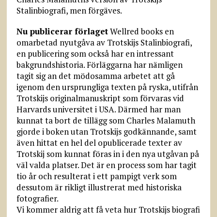
Stalinbiografi, men förgäves.
Nu publicerar förlaget
Wellred books en
omarbetad nyutgåva av Trotskijs Stalinbiografi,
en publicering som också har en intressant
bakgrundshistoria. Förläggarna har nämligen
tagit sig an det mödosamma arbetet att gå
igenom den ursprungliga texten på ryska, utifrån
Trotskijs originalmanuskript som förvaras vid
Harvards universitet i USA. Därmed har man
kunnat ta bort de tillägg som Charles Malamuth
gjorde i boken utan Trotskijs godkännande, samt
även hittat en hel del opublicerade texter av
Trotskij som kunnat föras in i den nya utgåvan på
väl valda platser. Det är en process som har tagit
tio år och resulterat i ett pampigt verk som
dessutom är rikligt illustrerat med historiska
fotografier.
Vi kommer aldrig att få veta hur Trotskijs biografi