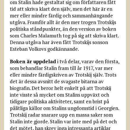
om Stalin hade gestaltat sig om författaren fått
tid att skriva klart den själv, men det här är en
mer eller mindre färdig och sammanhängande
utgåva. Framför allt är den mer trogen Trotskijs
politiska ståndpunkter, än den version av boken
som Charles Malamuth tog på sig att skriva klart.
Denna utgåva har även fått Trotskijs sonson
Esteban Volkovs godkännande.
Boken är uppdelad
i två delar, varav den första,
som behandlar Stalin fram till år 1917, var mer
eller mindre färdigskriven av Trotskij själv. Trots
det är dessa avsnitt de svagaste bitarna av
biografin. Det beror helt enkelt på att Trotskij
inte visste så mycket om Stalins uppväxt och
tidigare politiska aktiviteter, samt en brist på
pålitliga källor om Stalins ungdomstid i Georgien.
Trotskij radar snarare upp en massa saker som
Stalin inte gjorde. Stalin var inte med på det och
det mötet, han skrev inga intressanta artiklar