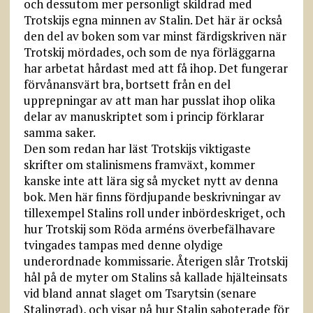
och dessutom mer personligt skildrad med
Trotskijs egna minnen av Stalin. Det här är också
den del av boken som var minst färdigskriven när
Trotskij mördades, och som de nya förläggarna
har arbetat hårdast med att få ihop. Det fungerar
förvånansvärt bra, bortsett från en del
upprepning­ar av att man har pusslat ihop olika
delar av manuskriptet som i princip förklarar
samma saker.
Den som redan har läst Trotskijs viktigaste
skrifter om stalinismens framväxt, kommer
kanske inte att lära sig så mycket nytt av denna
bok. Men här finns fördjupande beskrivningar av
tillexempel Stalins roll under inbördes­kriget, och
hur Trotskij som Röda arméns överbefälhavare
tvingades tampas med denne olydige
underordnade kommissarie. Återigen slår Trotskij
hål på de myter om Stalins så kallade hjälteinsats
vid bland annat slaget om Tsarytsin (senare
Stalingrad), och visar på hur Stalin saboterade för