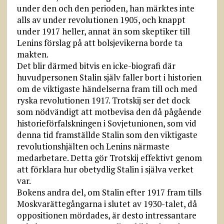
under den och den perioden, han märktes inte
alls av under revolutionen 1905, och knappt
under 1917 heller, annat än som skeptiker till
Lenins förslag på att bolsjevikerna borde ta
makten.
Det blir därmed bitvis en icke-biografi där
huvudpersonen Stalin själv faller bort i historien
om de viktigaste händelserna fram till och med
ryska revolutionen 1917. Trotskij ser det dock
som nödvändigt att motbevisa den då pågående
historieförfalsk­ningen i Sovjetunionen, som vid
denna tid framställde Stalin som den viktigaste
revolutions­hjälten och Lenins närmaste
medarbetare. Detta gör Trotskij effektivt genom
att förklara hur obetydlig Stalin i själva verket
var.
Bokens andra del, om Stalin efter 1917 fram tills
Moskvarättegångarna i slutet av 1930-talet, då
oppositionen mördades, är desto intressantare