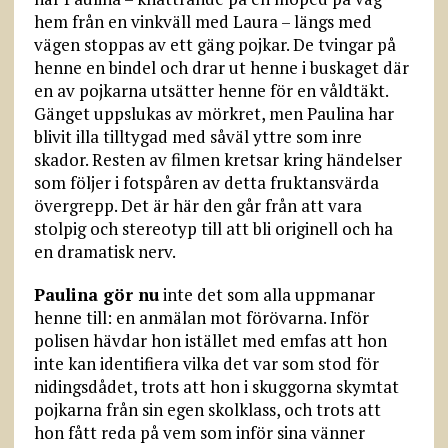
hem från en vinkväll med Laura – längs med
vägen stoppas av ett gäng pojkar. De tvingar på
henne en bindel och drar ut henne i buskaget där
en av pojkarna utsätter henne för en våldtäkt.
Gänget uppslukas av mörkret, men Paulina har
blivit illa tilltygad med såväl yttre som inre
skador. Resten av filmen kretsar kring händelser
som följer i fotspåren av detta fruktansvärda
övergrepp. Det är här den går från att vara
stolpig och stereotyp till att bli originell och ha
en dramatisk nerv.
Paulina gör nu
inte det som alla uppmanar
henne till: en anmälan mot förövarna. Inför
polisen hävdar hon istället med emfas att hon
inte kan identifiera vilka det var som stod för
nidingsdådet, trots att hon i skuggorna skymtat
pojkarna från sin egen skolklass, och trots att
hon fått reda på vem som inför sina vänner