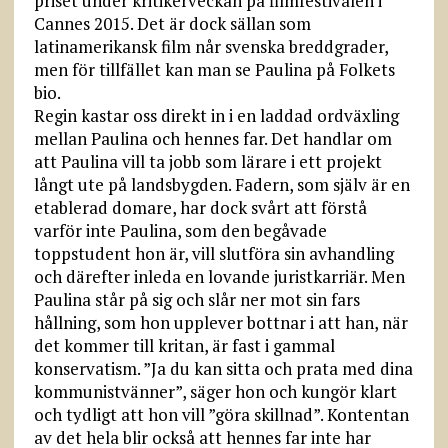
priset under kritikerveckan på filmfestivalen i
Cannes 2015. Det är dock sällan som
latinamerikansk film når svenska breddgrader,
men för tillfället kan man se Paulina på Folkets
bio.
Regin kastar oss direkt in i en laddad ordväxling
mellan Paulina och hennes far. Det handlar om
att Paulina vill ta jobb som lärare i ett projekt
långt ute på landsbygden. Fadern, som själv är en
etablerad domare, har dock svårt att förstå
varför inte Paulina, som den begåvade
toppstudent hon är, vill slutföra sin avhandling
och därefter inleda en lovande juristkarriär. Men
Paulina står på sig och slår ner mot sin fars
hållning, som hon upplever bottnar i att han, när
det kommer till kritan, är fast i gammal
konservatism. ”Ja du kan sitta och prata med dina
kommunistvänner”, säger hon och kungör klart
och tydligt att hon vill ”göra skillnad”. Kontentan
av det hela blir också att hennes far inte har