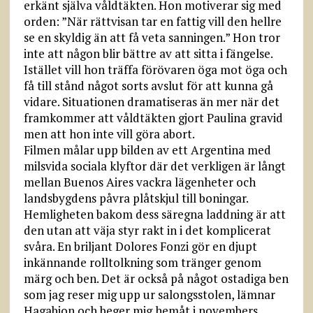
erkänt själva våldtäkten. Hon motiverar sig med
orden: ”När rättvisan tar en fattig vill den hellre
se en skyldig än att få veta sanningen.” Hon tror
inte att någon blir bättre av att sitta i fängelse.
Istället vill hon träffa förövaren öga mot öga och
få till stånd något sorts avslut för att kunna gå
vidare. Situationen dramatiseras än mer när det
framkommer att våldtäkten gjort Paulina gravid
men att hon inte vill göra abort.
Filmen målar upp bilden av ett Argentina med
milsvida sociala klyftor där det verkligen är långt
mellan Buenos Aires vackra lägenheter och
landsbygdens påvra plåtskjul till boningar.
Hemligheten bakom dess säregna laddning är att
den utan att väja styr rakt in i det komplicerat
svåra. En briljant Dolores Fonzi gör en djupt
inkännande rolltolkning som tränger genom
märg och ben. Det är också på något ostadiga ben
som jag reser mig upp ur salongsstolen, lämnar
Hagabion och beger mig hemåt i novembers