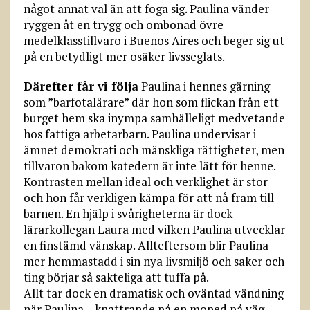
något annat val än att foga sig. Paulina vänder
ryggen åt en trygg och ombonad övre
medelklasstillvaro i Buenos Aires och beger sig ut
på en betydligt mer osäker livsseglats.
Därefter får vi följa
Paulina i hennes gärning
som ”barfotalärare” där hon som flickan från ett
burget hem ska inympa samhälleligt medvetande
hos fattiga arbetarbarn. Paulina undervisar i
ämnet demokrati och mänskliga rättigheter, men
tillvaron bakom katedern är inte lätt för henne.
Kontrasten mellan ideal och verklighet är stor
och hon får verkligen kämpa för att nå fram till
barnen. En hjälp i svårigheterna är dock
lärarkollegan Laura med vilken Paulina utvecklar
en finstämd vänskap. Allteftersom blir Paulina
mer hemmastadd i sin nya livsmiljö och saker och
ting börjar så sakteliga att tuffa på.
Allt tar dock en dramatisk och oväntad vändning
när Paulina – knattrande på en moped på väg