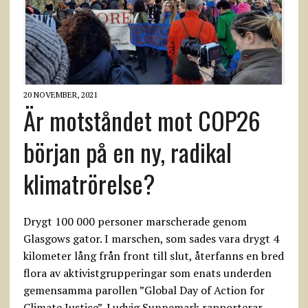
20 NOVEMBER, 2021
Är motståndet mot COP26
början på en ny, radikal
klimatrörelse?
Drygt 100 000 personer marscherade genom
Glasgows gator. I marschen, som sades vara drygt 4
kilometer lång från front till slut, återfanns en bred
flora av aktivistgrupperingar som enats underden
gemensamma parollen ”Global Day of Action for
Climate Justice”. Ludvig Sunnemark rapporterar.