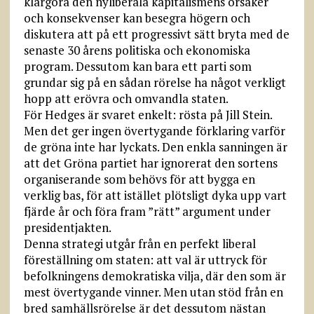
klargöra den nyliberala kapitalismens orsaker
och konsekvenser kan besegra högern och
diskutera att på ett progressivt sätt bryta med de
senaste 30 årens politiska och ekonomiska
program. Dessutom kan bara ett parti som
grundar sig på en sådan rörelse ha något verkligt
hopp att erövra och omvandla staten.
För Hedges är svaret enkelt: rösta på Jill Stein.
Men det ger ingen övertygande förklaring varför
de gröna inte har lyckats. Den enkla sanningen är
att det Gröna partiet har ignorerat den sortens
organiserande som behövs för att bygga en
verklig bas, för att istället plötsligt dyka upp vart
fjärde år och föra fram ”rätt” argument under
presidentjakten.
Denna strategi utgår från en perfekt liberal
föreställning om staten: att val är uttryck för
befolkningens demokratiska vilja, där den som är
mest övertygande vinner. Men utan stöd från en
bred samhällsrörelse är det dessutom nästan