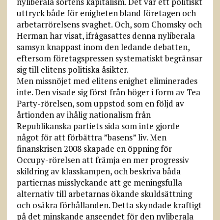
nyliberala sortens kapitalism. Det var ett politiskt
uttryck både för enigheten bland företagen och
arbetarrörelsens svaghet. Och, som Chomsky och
Herman har visat, ifrågasattes denna nyliberala
samsyn knappast inom den ledande debatten,
eftersom företagspressen systematiskt begränsar
sig till elitens politiska åsikter.
Men missnöjet med elitens enighet eliminerades
inte. Den visade sig först från höger i form av Tea
Party-rörelsen, som uppstod som en följd av
årtionden av ihålig nationalism från
Republikanska partiets sida som inte gjorde
något för att förbättra ”basens” liv. Men
finanskrisen 2008 skapade en öppning för
Occupy-rörelsen att främja en mer progressiv
skildring av klasskampen, och beskriva båda
partiernas misslyckande att ge meningsfulla
alternativ till arbetarnas ökande skuldsättning
och osäkra förhållanden. Detta skyndade kraftigt
på det minskande anseendet för den nyliberala