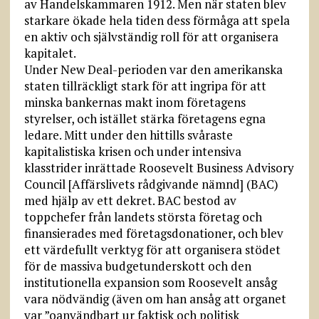
av Handelskammaren 1912. Men när staten blev
starkare ökade hela tiden dess förmåga att spela
en aktiv och självständig roll för att organisera
kapitalet.
Under New Deal-perioden var den amerikanska
staten tillräckligt stark för att ingripa för att
minska bankernas makt inom företagens
styrelser, och istället stärka företagens egna
ledare. Mitt under den hittills svåraste
kapitalistiska krisen och under intensiva
klasstrider inrättade Roosevelt Business Advisory
Council [Affärslivets rådgivande nämnd] (BAC)
med hjälp av ett dekret. BAC bestod av
toppchefer från landets största företag och
finansierades med företagsdonationer, och blev
ett värdefullt verktyg för att organisera stödet
för de massiva budgetunderskott och den
institutionella expansion som Roosevelt ansåg
vara nödvändig (även om han ansåg att organet
var ”oanvändbart ur faktisk och politisk