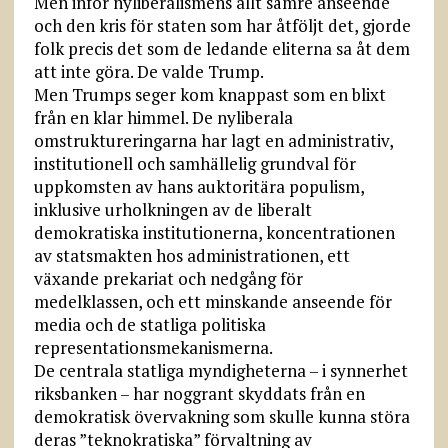
Men inför nyliberalismens allt sämre anseende
och den kris för staten som har åtföljt det, gjorde
folk precis det som de ledande eliterna sa åt dem
att inte göra. De valde Trump.
Men Trumps seger kom knappast som en blixt
från en klar himmel. De nyliberala
omstruktureringarna har lagt en administrativ,
institutionell och samhällelig grundval för
uppkomsten av hans auktoritära populism,
inklusive urholkningen av de liberalt
demokratiska institutionerna, koncentrationen
av statsmakten hos administrationen, ett
växande prekariat och nedgång för
medelklassen, och ett minskande anseende för
media och de statliga politiska
representationsmekanismerna.
De centrala statliga myndigheterna – i synnerhet
riksbanken – har noggrant skyddats från en
demokratisk övervakning som skulle kunna störa
deras ”teknokratiska” förvaltning av