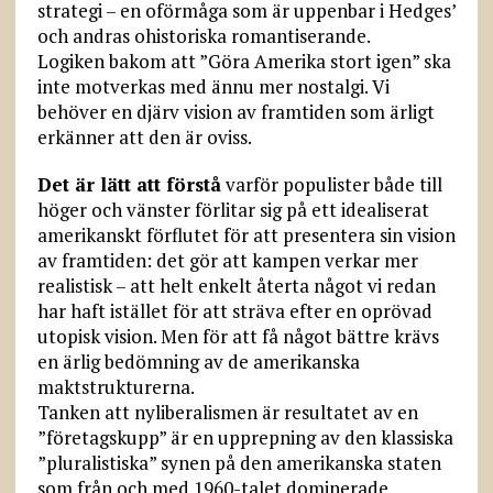
strategi – en oförmåga som är uppenbar i Hedges’
och andras ohistoriska romantiserande.
Logiken bakom att ”Göra Amerika stort igen” ska
inte motverkas med ännu mer nostalgi. Vi
behöver en djärv vision av framtiden som ärligt
erkänner att den är oviss.
Det är lätt att förstå
varför populister både till
höger och vänster förlitar sig på ett idealiserat
amerikanskt förflutet för att presentera sin vision
av framtiden: det gör att kampen verkar mer
realistisk – att helt enkelt återta något vi redan
har haft istället för att sträva efter en oprövad
utopisk vision. Men för att få något bättre krävs
en ärlig bedömning av de amerikanska
maktstrukturerna.
Tanken att nyliberalismen är resultatet av en
”företagskupp” är en upprepning av den klassiska
”pluralistiska” synen på den amerikanska staten
som från och med 1960-talet dominerade