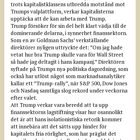
trots kapitalistklassens utbredda motstånd mot
Trumps valplattform, verkar kapitalisterna
upptäcka att de kan arbeta med Trump.
Trump försöker för sin del helt klart vädja till de
dominerande delarna, i synnerhet finanssektorn.
Som en av Goldman Sachs’ verkställande
direktörer nyligen uttryckte det: ”Om jag hade
vetat hur bra Trump skulle vara för Wall Street
så hade jag deltagit i hans kampanj.” Direktören
syftade på Trumps nya politiska dagordning, som
också har utlöst något som marknadsanalytiker
kallar ett ”Trump-rally”, när S&P 500, Dow Jones
och Nasdaq samtliga slog rekord under veckorna
efter valet.
Att Trump verkar vara beredd att ta upp
finanssektorns lagstiftning visar hur osannolikt
det är att hans isolationistiska retorik kommer
att innebära att det sätts upp hinder för
kapitalets fria rörlighet, som har präglat det