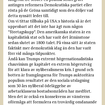
antingen reformera Demokratiska partiet eller
rösta på de Gröna samtidigt som den döljer vad
detta synsätt leder till.
Om vi tittar tillbaka på USA:s historia så är det
uppenbart att det inte har ägt rum någon
”företagskupp”. Den amerikanska staten är en
kapitalistisk stat och har varit det åtminstone
sedan slutet av 1800-talet. På vissa sätt är staten
faktiskt mer demokratisk idag än den har varit
förr vid många tidpunkter.
Ändå kan Trumps extremt högernationalistiska
chauvinism ge kapitalet en extrem högerutväg
för att klara av nyliberalismens kris. I grund och
botten är framgångarna för Trumps auktoritära
populism resultatet av den sociala utslagning
som 30 års nyliberal ödeläggelse av
arbetarklassens bostadsområden har medfört.
Men det är också en konsekvens av vänsterns
oförmåga att formulera en trovärdig omdanande