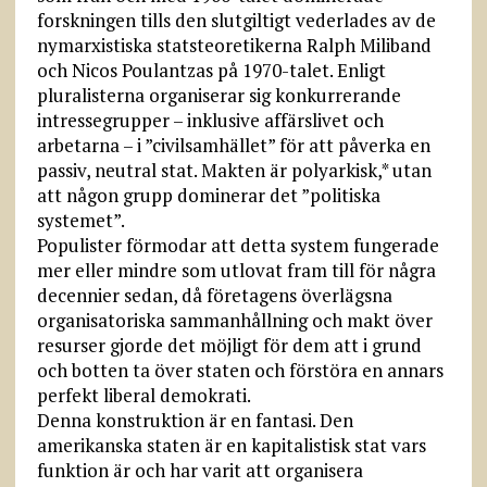
forskningen tills den slutgiltigt vederlades av de
nymarxistiska statsteoretikerna Ralph Miliband
och Nicos Poulantzas på 1970-talet. Enligt
pluralisterna organiserar sig konkurrerande
intressegrupper – inklusive affärslivet och
arbetarna – i ”civilsamhället” för att påverka en
passiv, neutral stat. Makten är polyarkisk,* utan
att någon grupp dominerar det ”politiska
systemet”.
Populister förmodar att detta system fungerade
mer eller mindre som utlovat fram till för några
decennier sedan, då företagens överlägsna
organisatoriska sammanhållning och makt över
resurser gjorde det möjligt för dem att i grund
och botten ta över staten och förstöra en annars
perfekt liberal demokrati.
Denna konstruktion är en fantasi. Den
amerikanska staten är en kapitalistisk stat vars
funktion är och har varit att organisera