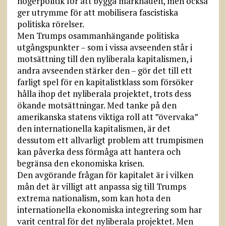
högerpolitik för att bygga marknaden, men också
ger utrymme för att mobilisera fascistiska
politiska rörelser.
Men Trumps osammanhängande politiska
utgångspunkter – som i vissa avseenden står i
motsättning till den nyliberala kapitalismen, i
andra avseenden stärker den – gör det till ett
farligt spel för en kapitalistklass som försöker
hålla ihop det nyliberala projektet, trots dess
ökande motsättningar. Med tanke på den
amerikanska statens viktiga roll att ”övervaka”
den internationella kapitalismen, är det
dessutom ett allvarligt problem att trumpismen
kan påverka dess förmåga att hantera och
begränsa den ekonomiska krisen.
Den avgörande frågan för kapitalet är i vilken
mån det är villigt att anpassa sig till Trumps
extrema nationalism, som kan hota den
internationella ekonomiska integrering som har
varit central för det nyliberala projektet. Men