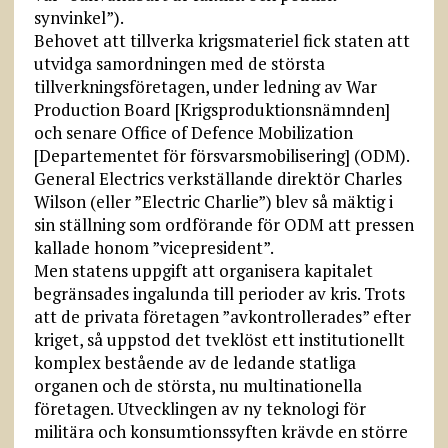
synvinkel”).
Behovet att tillverka krigsmateriel fick staten att
utvidga samordningen med de största
tillverkningsföretagen, under ledning av War
Production Board [Krigsproduktionsnämnden]
och senare Office of Defence Mobilization
[Departementet för försvarsmobilisering] (ODM).
General Electrics verkställande direktör Charles
Wilson (eller ”Electric Charlie”) blev så mäktig i
sin ställning som ordförande för ODM att pressen
kallade honom ”vicepresident”.
Men statens uppgift att organisera kapitalet
begränsades ingalunda till perioder av kris. Trots
att de privata företagen ”avkontrollerades” efter
kriget, så uppstod det tveklöst ett institutionellt
komplex bestående av de ledande statliga
organen och de största, nu multinationella
företagen. Utvecklingen av ny teknologi för
militära och konsumtionssyften krävde en större