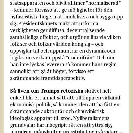
statsapparaten och blivit alltmer ”normaliserad”
– kommer förvisso att ge möjligheter för den
nyfascistiska högern att mobilisera och bygga upp
sig. Presidentskapets makt att utforma
verkligheten ger diffusa, decentraliserade
samhälleliga effekter, och utgör en lins via vilken
folk ser och tolkar världen kring sig – och
uppviglar till och uppmuntrar en dynamik och
logik som verkar uppstå ”underifrån”. Och om
han inte lyckas leverera så kommer hans regim
sannolikt att gå åt höger, förvisso ett
skrämmande framtidsperspektiv.
Så även om Trumps retoriska
skrävel helt
enkelt blir ett annat sätt att tillämpa en välkänd
ekonomisk politik, så kommer den att ha fått en
skrämmande auktoritär och chauvinistisk
ideologisk apparat till stöd. Nyliberalismens
grundvalar har inbegripit rätten att yttra sig,
pluralism, mångkultur, pressfrihet och så vidare –