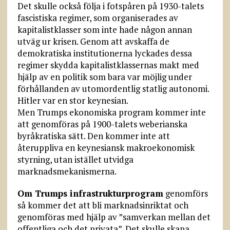
Det skulle också följa i fotspåren på 1930-talets
fascistiska regimer, som organiserades av
kapitalistklasser som inte hade någon annan
utväg ur krisen. Genom att avskaffa de
demokratiska institutionerna lyckades dessa
regimer skydda kapitalistklassernas makt med
hjälp av en politik som bara var möjlig under
förhållanden av utomordentlig statlig autonomi.
Hitler var en stor keynesian.
Men Trumps ekonomiska program kommer inte
att genomföras på 1900-talets weberianska
byråkratiska sätt. Den kommer inte att
återuppliva en keynesiansk makroekonomisk
styrning, utan istället utvidga
marknadsmekanismerna.
Om Trumps infrastrukturprogram
genomförs
så kommer det att bli marknadsinriktat och
genomföras med hjälp av ”samverkan mellan det
offentliga och det privata”. Det skulle skapa