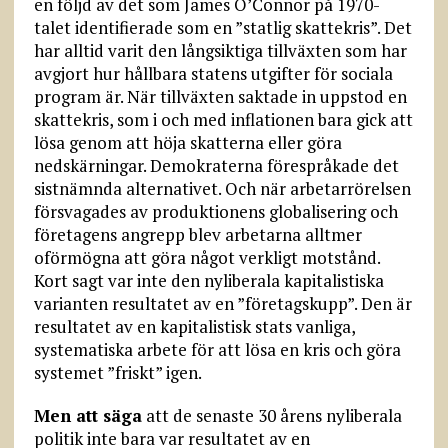
en följd av det som James O’Connor på 1970-
talet identifierade som en ”statlig skattekris”. Det
har alltid varit den långsiktiga tillväxten som har
avgjort hur hållbara statens utgifter för sociala
program är. När tillväxten saktade in uppstod en
skattekris, som i och med inflationen bara gick att
lösa genom att höja skatterna eller göra
nedskärningar. Demokraterna förespråkade det
sistnämnda alternativet. Och när arbetarrörelsen
försvagades av produktionens globalisering och
företagens angrepp blev arbetarna alltmer
oförmögna att göra något verkligt motstånd.
Kort sagt var inte den nyliberala kapitalistiska
varianten resultatet av en ”företagskupp”. Den är
resultatet av en kapitalistisk stats vanliga,
systematiska arbete för att lösa en kris och göra
systemet ”friskt” igen.
Men att säga
att de senaste 30 årens nyliberala
politik inte bara var resultatet av en