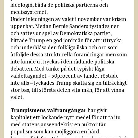
ideologin, båda de politiska partierna och
mediasystemet.
Under inledningen av valet i november var krisen
uppenbar. Medan Bernie Sanders tystades ner
och sattes ur spel av Demokratiska partiet,
hittade Trump en god jordmån för att uttrycka
och underblåsa den folkliga ilska och oro som
åtföljde dessa strukturella förändringar men som
inte kunde uttryckas i den rådande politiska
debatten. Med tanke på det typiskt låga
valdeltagandet – 50procent av landet röstade
inte alls – lyckades Trump skaffa sig en tillräckligt
stor bas, till största delen vita män, för att vinna
valet.
Trumpismens valframgångar
har givit
kapitalet ett lockande nytt medel för att ta itu
med statens anseendekris: en auktoritär
populism som kan möjliggöra en hård