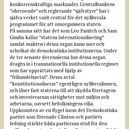
konkurrenskraftiga marknader. Centralbankens
”oberoende” och reglerande ”självstyre” har i
själva verket varit central för det nyliberala
programmet för att omorganisera staten.
På samma sätt har det som Leo Panitch och Sam
Gindin kallar ”statens internationalisering”
samlat makten i dessa organ ännu mer och
urholkat de demokratiska institutionerna. Under
de tre senaste decennierna har dessa organ
dragits in i transnationella institutionella regimer
som har upprättats med hjälp av
”frihandelsavtal”. Dessa avtal
”konstitutionaliserar” egentligen nyliberalismen,
och låser fast staterna till att skydda företagens
och investerarnas rättigheter mot miljön och
arbetarna, oavsett befolkningens vilja.
Uppkomsten av en flygel inom det Demokratiska
partiet som förenade Clinton och partiets
ledning stärkte båda partiernas stöd för den