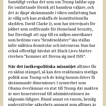
Samtidigt verkar det som om Trump laddar upp
för omfattande försök att bannlysa väljare, och
det är djupt skrämmande i viken omfattning han
är villig och kan avskaffa de konstitutionella
skydden. David Clarke Jr, som har intervjuats för
jobbet som ordförande för Homeland Security,
har föreslagit att upp till en miljon amerikaner
som bedöms vara ”fiendesoldater” ska ställas
inför militära domstolar och interneras. Han har
också offentligt hävdat att Black Lives Matter-
rörelsen ”kommer att förena sig med ISIS”.
När det inrikespolitiska missnöjet
alltmer får
en sådan stämpel, så kan den reaktionära statliga
politik som Trump och de kring honom driver få
skrämmande dimensioner. I synnerhet som
Obama överlämnar en stat till Trump där makten
är mer koncentrerad till administrationen än
någonsin tidigare. Bland annat en enorm, hemlig
underrättelse-säkerhets-apparat som alltmer är