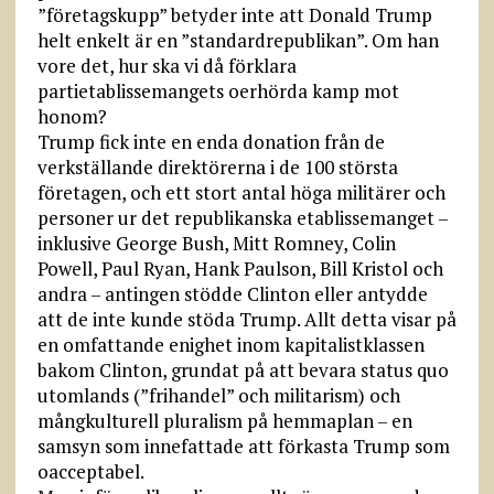
”företagskupp” betyder inte att Donald Trump
helt enkelt är en ”standardrepublikan”. Om han
vore det, hur ska vi då förklara
partietablissemangets oerhörda kamp mot
honom?
Trump fick inte en enda donation från de
verkställande direktörerna i de 100 största
företagen, och ett stort antal höga militärer och
personer ur det republikanska etablissemanget –
inklusive George Bush, Mitt Romney, Colin
Powell, Paul Ryan, Hank Paulson, Bill Kristol och
andra – antingen stödde Clinton eller antydde
att de inte kunde stöda Trump. Allt detta visar på
en omfattande enighet inom kapitalistklassen
bakom Clinton, grundat på att bevara status quo
utomlands (”frihandel” och militarism) och
mångkulturell pluralism på hemmaplan – en
samsyn som innefattade att förkasta Trump som
oacceptabel.