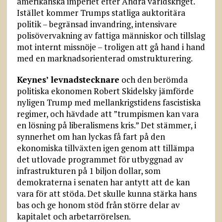
amerikanska imperiet efter Andra världskriget.
Istället kommer Trumps statliga auktoritära
politik – begränsad invandring, intensivare
polisövervakning av fattiga människor och tillslag
mot internt missnöje – troligen att gå hand i hand
med en marknadsorienterad omstrukturering.
Keynes’ levnadstecknare
och den berömda
politiska ekonomen Robert Skidelsky jämförde
nyligen Trump med mellankrigstidens fascistiska
regimer, och hävdade att ”trumpismen kan vara
en lösning på liberalismens kris.” Det stämmer, i
synnerhet om han lyckas få fart på den
ekonomiska tillväxten igen genom att tillämpa
det utlovade programmet för utbyggnad av
infrastrukturen på 1 biljon dollar, som
demokraterna i senaten har antytt att de kan
vara för att stöda. Det skulle kunna stärka hans
bas och ge honom stöd från större delar av
kapitalet och arbetarrörelsen.