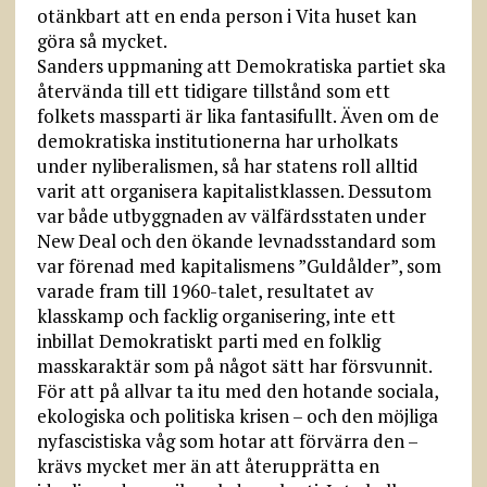
otänkbart att en enda person i Vita huset kan
göra så mycket.
Sanders uppmaning att Demokratiska partiet ska
återvända till ett tidigare tillstånd som ett
folkets massparti är lika fantasifullt. Även om de
demokratiska institutionerna har urholkats
under nyliberalismen, så har statens roll alltid
varit att organisera kapitalistklassen. Dessutom
var både utbyggnaden av välfärdsstaten under
New Deal och den ökande levnadsstandard som
var förenad med kapitalismens ”Guldålder”, som
varade fram till 1960-talet, resultatet av
klasskamp och facklig organisering, inte ett
inbillat Demokratiskt parti med en folklig
masskaraktär som på något sätt har försvunnit.
För att på allvar ta itu med den hotande sociala,
ekologiska och politiska krisen – och den möjliga
nyfascistiska våg som hotar att förvärra den –
krävs mycket mer än att återupprätta en