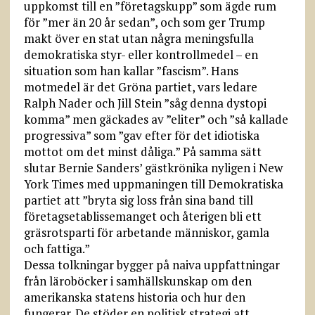
uppkomst till en ”företagskupp” som ägde rum
för ”mer än 20 år sedan”, och som ger Trump
makt över en stat utan några meningsfulla
demokratiska styr- eller kontrollmedel – en
situation som han kallar ”fascism”. Hans
motmedel är det Gröna partiet, vars ledare
Ralph Nader och Jill Stein ”såg denna dystopi
komma” men gäckades av ”eliter” och ”så kallade
progressiva” som ”gav efter för det idiotiska
mottot om det minst dåliga.” På samma sätt
slutar Bernie Sanders’ gästkrönika nyligen i New
York Times med uppmaningen till Demokratiska
partiet att ”bryta sig loss från sina band till
företagsetablissemanget och återigen bli ett
gräsrotsparti för arbetande människor, gamla
och fattiga.”
Dessa tolkningar bygger på naiva uppfattningar
från läroböcker i samhällskunskap om den
amerikanska statens historia och hur den
fungerar. De stöder en politisk strategi att