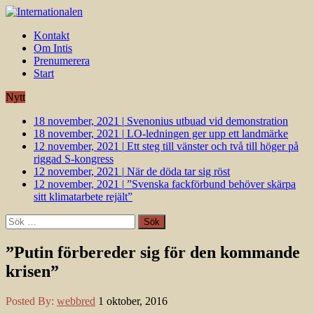
Kontakt
Om Intis
Prenumerera
Start
Nytt
18 november, 2021
|
Svenonius utbuad vid demonstration
18 november, 2021
|
LO-ledningen ger upp ett landmärke
12 november, 2021
|
Ett steg till vänster och två till höger på
riggad S-kongress
12 november, 2021
|
När de döda tar sig röst
12 november, 2021
|
”Svenska fackförbund behöver skärpa
sitt klimatarbete rejält”
Sök
efter:
”Putin förbereder sig för den kommande
krisen”
Posted By:
webbred
1 oktober, 2016