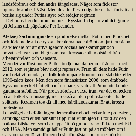
landsfördrevs och den andra fängslades. Något som fick stor
uppmärksamhet i Väst. Men de allra flesta oligarkerna har fortsatt att
berika sig under Putins styre och stödjer regimen.
– Det finns fler dollarmiljardärer i Ryssland idag än vad det gjorde
på Jeltsins tid, påpekade Per Leander.
Aleksej Sachnin gjorde
en jämförelse mellan Putin med Pinochet
och förklarade att de ryska liberalerna hade drömt om just en sådan
stark ledare för att driva igenom sociala nedskärningar och
privatiseringar, samtidigt som man krossade allt motstånd från
arbetarrörelsen och vänstern.
Men det var först under Putins tredje mandatperiod, från och med
2012, som regimen blev riktigt repressiv. Fram till dess hade Putin
varit relativt populär, då folk förknippade honom med stabilitet efter
1990-talets kaos. Men den stora finanskrisen 2008, som drabbade
Ryssland mycket hårt ett par år senare, visade att Putin inte kunde
garantera stabilitet. När proteströrelsen växte fram var det ett tecken
på att folket var missnöjt, men också att den politiska eliten hade
splittrats. Regimen tog då till med hårdhandskarna för att krossa
protesterna.
I dagsläget är befolkningen demo­raliserad och orkar inte protestera,
samtidigt som eliten har slutit upp runt Putin igen till följd av den
nationalistiska yra som har uppstått på grund av konflikten med EU
och USA. Men samtidigt håller Putin just nu på att möblera om i
statsapparaten för att förbereda sig för nästa stora protest­rörelse,