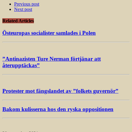
Previous post
Next post
Related Articles
Östeuropas socialister samlades i Polen
”Antinazisten Ture Nerman förtjänar att
återupptäckas”
Protester mot fängslandet av ”folkets guvernör”
Bakom kulisserna hos den ryska oppositionen