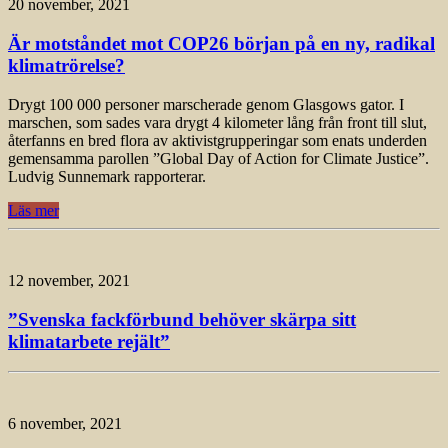
20 november, 2021
Är motståndet mot COP26 början på en ny, radikal
klimatrörelse?
Drygt 100 000 personer marscherade genom Glasgows gator. I
marschen, som sades vara drygt 4 kilometer lång från front till slut,
återfanns en bred flora av aktivistgrupperingar som enats underden
gemensamma parollen ”Global Day of Action for Climate Justice”.
Ludvig Sunnemark rapporterar.
Läs mer
12 november, 2021
”Svenska fackförbund behöver skärpa sitt
klimatarbete rejält”
6 november, 2021