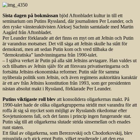
Sista dagen på bokmässan
bjöd Aftonbladet kultur in till ett
seminarium om Putins Ryssland, där journalisten Per Leander, och
den ryske vänsteraktivisten Aleksej Sachnin samtalade med Martin
Aagård från Aftonbladet.
Per Leander förklarade att det finns en myt om att Jeltsin och Putin
är varandras motsatser. Det vill säga att Jeltsin skulle ha stått för
demokrati, men att sedan Putin kom och vred tillbaka de
”demokratiska” landvinningarna från 1990-talet.
– I själva verket är Putin på alla sätt Jeltsins arvtagare. Han valdes ut
och tillsattes av Jeltsin själv för att försvara privatiseringarna och
fortsätta Jeltsins ekonomiska reformer. Putin står för samma
nyliberala politik som Jeltsin, och även regimens auktoritära karaktär
är ett arv från Jeltsins konstitution från 1993, som ger presidenten
nästan absolut makt i Ryssland, förklarade Per Leander.
Putins viktigaste roll blev
att konsolidera oligarkernas makt. På
1990-talet hade de olika oligarkgrupperna stridit mot varandra för att
roffa åt sig så mycket som möjligt av Rysslands rikedomar efter
Sovjetunionens fall, och det fanns i princip ingen fungerande stat.
Putin såg till att oligarkerna slutade strida sinsemellan och enades
runt staten.
Ett fåtal av oligarkerna, som Berezov­skij och Chodorkovskij, blev
missnöjda och gick emot Putin, vilket resulterade i att den ena