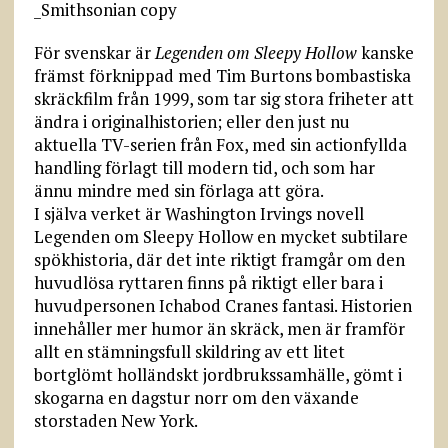
För svenskar är
Legenden om Sleepy Hollow
kanske
främst förknippad med Tim Burtons bombastiska
skräckfilm från 1999, som tar sig stora friheter att
ändra i originalhistorien; eller den just nu
aktuella TV-serien från Fox, med sin actionfyllda
handling förlagt till modern tid, och som har
ännu mindre med sin förlaga att göra.
I själva verket är Washington Irvings novell
Legenden om Sleepy Hollow en mycket subtilare
spökhistoria, där det inte riktigt framgår om den
huvudlösa ryttaren finns på riktigt eller bara i
huvudpersonen Ichabod Cranes fantasi. Historien
innehåller mer humor än skräck, men är framför
allt en stämningsfull skildring av ett litet
bortglömt holländskt jordbrukssamhälle, gömt i
skogarna en dagstur norr om den växande
storstaden New York.