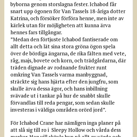
byborna genom storslagna fester. Ichabod får
snart upp ögonen för Van Tassels 18-åriga dotter
Katrina, och försöker förföra henne, men inte av
kärlek utan för möjligheten att kunna ärva
hennes fars tillgångar.
”Medan den förtjuste Ichabod fantiserade om
allt detta och lät sina stora gröna ögon spela
över de bördiga ängarna, de rika fälten med vete,
råg, majs, bovete och korn, och trädgårdarna, där
träden dignade av rodnande frukter runt
omkring Van Tassels varma manbyggnad,
sträckte sig hans hjärta efter den jungfru, som
skulle ärva dessa ägor, och hans inbillning
svävade ut i tankar på hur de snabbt skulle
förvandlas till reda pengar, som sedan skulle
investeras i väldiga områden orörd jord”.
För Ichabod Crane har nämligen inga planer på
att slå sig till ro i Sleepy Hollow och vårda dess
marker. Han vill skövla byn på allt av värde och