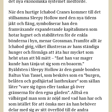
det nya ekonomiska systemet medförde.
När den hurtige Ichabod Cranes kommer till det
stillsamma Sleepy Hollow med den nya tidens
jäkt och fläng, symboliserar han den
framväxande expanderande kapitalismen som
hotar lugnet och stabiliteten för de enkla
bönderna i byn, menar Grossman. Framför allt är
Ichabod girig, vilket illustreras av hans ständiga
hunger och förmåga att äta hur mycket som
helst utan att bli mätt – ”fast han var mager
kunde han tänja ut sig som en boaorm.”
Byäldsten i Sleepy Hollow är den gamle bonden
Baltus Van Tassel, som beskrivs som en ”burgen,
belåten och godhjärtad lantbrukare” som sällan
låter ”vare sig ögon eller tankar gå över
gränserna för den egna gården”. Alltså en
välbärgad man som är nöjd med vad han har och
som istället för att önska mer än han behöver
delar med sig av sitt överflöd till de andra