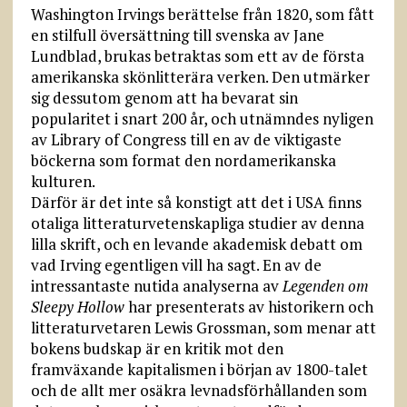
Washington Irvings berättelse från 1820, som fått
en stilfull översättning till svenska av Jane
Lundblad, brukas betraktas som ett av de första
amerikanska skönlitterära verken. Den utmärker
sig dessutom genom att ha bevarat sin
popularitet i snart 200 år, och utnämndes nyligen
av Library of Congress till en av de viktigaste
böckerna som format den nordamerikanska
kulturen.
Därför är det inte så konstigt att det i USA finns
otaliga litteraturvetenskapliga studier av denna
lilla skrift, och en levande akademisk debatt om
vad Irving egentligen vill ha sagt. En av de
intressantaste nutida analyserna av
Legenden om
Sleepy Hollow
har presenterats av historikern och
litteraturvetaren Lewis Grossman, som menar att
bokens budskap är en kritik mot den
framväxande kapitalis­men i början av 1800-talet
och de allt mer osäkra levnadsförhållanden som