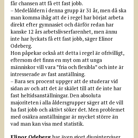
får chansen att få ett fast jobb.
– Medelåldern i denna grupp är 31 år, men då ska
man komma ihåg att de i regel har börjat arbeta
direkt efter gymnasiet och därför redan har
kanske 12 års arbetslivserfarenhet, men ännu
inte har lyckats få ett fast jobb, säger Elinor
Odeberg.
Hon påpekar också att detta i regel är ofrivilligt,
eftersom det finns en myt om att unga
människor vill vara ”fria och flexibla” och inte är
intresserade av fast anställning.
– Bara sex procent uppger att de studerar vid
sidan av och att det är skälet till att de inte har
fast heltidsanställningar. Den absoluta
majoriteten i alla åldersgrupper säger att de vill
ha fast jobb och aktivt söker det. Men problemet
med osäkra anställningar är mycket större än
vad man kan visa med statistik.
Elinor Odeberg
har även gjort djupintervjuer