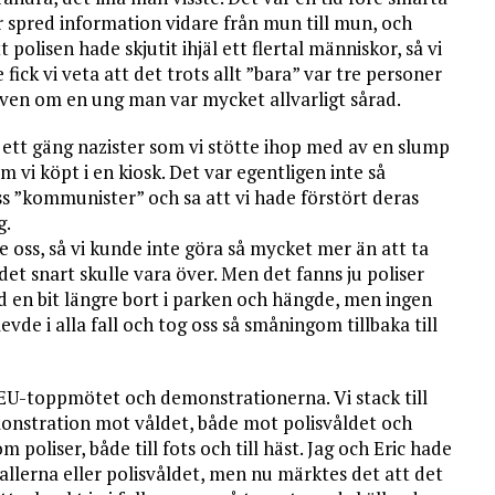
 spred information vidare från mun till mun, och
polisen hade skjutit ihjäl ett flertal människor, så vi
fick vi veta att det trots allt ”bara” var tre personer
 även om en ung man var mycket allvarligt sårad.
v ett gäng nazister som vi stötte ihop med av en slump
 vi köpt i en kiosk. Det var egentligen inte så
 oss ”kommunister” och sa att vi hade förstört deras
g.
 oss, så vi kunde inte göra så mycket mer än att ta
et snart skulle vara över. Men det fanns ju poliser
od en bit längre bort i parken och hängde, men ingen
evde i alla fall och tog oss så småningom tillbaka till
r EU-toppmötet och demonstrationerna. Vi stack till
monstration mot våldet, både mot polisvåldet och
 poliser, både till fots och till häst. Jag och Eric hade
avallerna eller polisvåldet, men nu märktes det att det