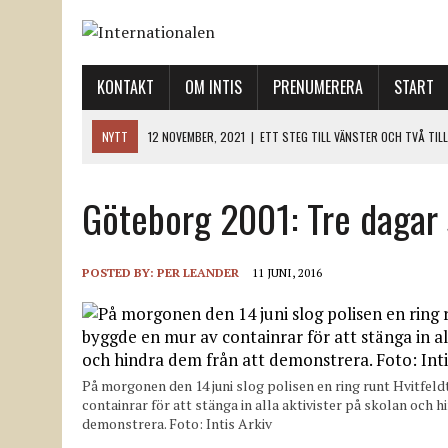
KONTAKT
OM INTIS
PRENUMERERA
START
NYTT
12 NOVEMBER, 2021
|
ETT STEG TILL VÄNSTER OCH TVÅ TIL
12 NOVEMBER, 2021
|
NÄR DE DÖDA TAR SIG RÖST
Göteborg 2001: Tre dagar
12 NOVEMBER, 2021
|
”SVENSKA FACKFÖRBUND BEHÖVER SKÄRPA SITT
18 NOVEMBER, 2021
|
SVENONIUS UTBUAD VID DEMONSTRATION
18 NOVEMBER, 2021
|
LO-LEDNINGEN GER UPP ETT LANDMÄRKE
POSTED BY:
PER LEANDER
11 JUNI, 2016
På morgonen den 14 juni slog polisen en ring runt Hvitfel
containrar för att stänga in alla aktivister på skolan och h
demonstrera. Foto: Intis Arkiv