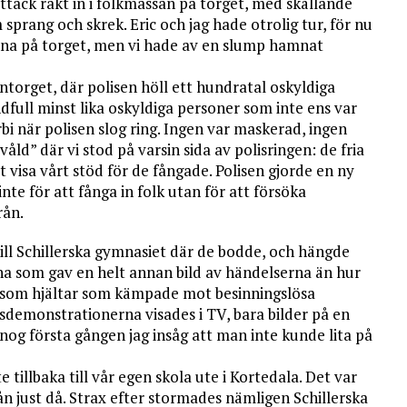
ttack rakt in i folkmassan på torget, med skällande
prang och skrek. Eric och jag hade otrolig tur, för nu
na på torget, men vi hade av en slump hamnat
ntorget, där polisen höll ett hundratal oskyldiga
full minst lika oskyldiga personer som inte ens var
bi när polisen slog ring. Ingen var maskerad, ingen
ld” där vi stod på varsin sida av polisringen: de fria
tt visa vårt stöd för de fångade. Polisen gjorde en ny
te för att fånga in folk utan för att försöka
rån.
ill Schillerska gymnasiet där de bodde, och hängde
na som gav en helt annan bild av händelserna än hur
es som hjältar som kämpade mot besinningslösa
ssdemonstrationerna visades i TV, bara bilder på en
nog första gången jag insåg att man inte kunde lita på
te tillbaka till vår egen skola ute i Kortedala. Det var
från just då. Strax efter stormades nämligen Schillerska