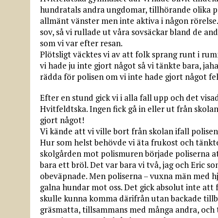
hundratals andra ungdomar, tillhörande olika pol
allmänt vänster men inte aktiva i någon rörelse.
sov, så vi rullade ut våra sovsäckar bland de a
som vi var efter resan.
Plötsligt väcktes vi av att folk sprang runt i r
vi hade ju inte gjort något så vi tänkte bara, jah
rädda för polisen om vi inte hade gjort något fe
Efter en stund gick vi i alla fall upp och det visa
Hvitfeldtska. Ingen fick gå in eller ut från skolan
gjort något!
Vi kände att vi ville bort från skolan ifall poli
Hur som helst behövde vi äta frukost och tänkte
skolgården mot polismuren började poliserna att
bara ett bröl. Det var bara vi två, jag och Eric
obeväpnade. Men poliserna – vuxna män med hjäl
galna hundar mot oss. Det gick absolut inte att 
skulle kunna komma därifrån utan backade tillb
gräsmatta, tillsammans med många andra, och 