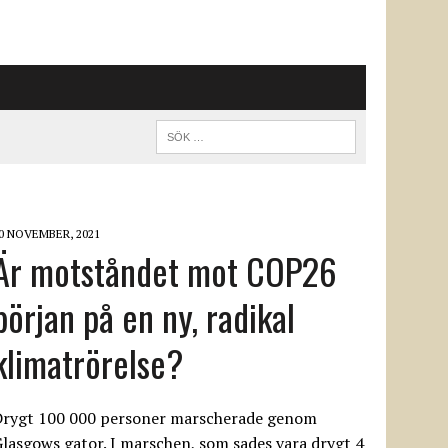
0 NOVEMBER, 2021
Är motståndet mot COP26
början på en ny, radikal
klimatrörelse?
Drygt 100 000 personer marscherade genom
lasgows gator. I marschen, som sades vara drygt 4