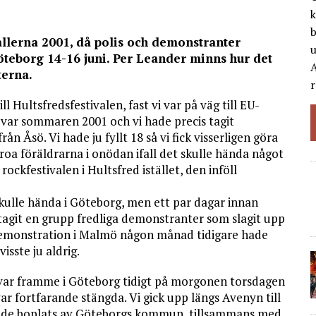
k
b
allerna 2001, då polis och demonstranter
eborg 14-16 juni. Per Leander minns hur det
A
terna.
r
ill Hultsfredsfestivalen, fast vi var på väg till EU-
var sommaren 2001 och vi hade precis tagit
n Åsö. Vi hade ju fyllt 18 så vi fick visserligen göra
 oroa föräldrarna i onödan ifall det skulle hända något
 rockfestivalen i Hultsfred istället, den inföll
skulle hända i Göteborg, men ett par dagar innan
agit en grupp fredliga demonstranter som slagit upp
 demonstration i Malmö någon månad tidigare hade
sste ju aldrig.
 var framme i Göteborg tidigt på morgonen torsdagen
 var fortfarande stängda. Vi gick upp längs Avenyn till
delade boplats av Göteborgs kommun, tillsammans med