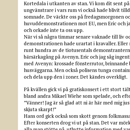
Kortedala i utkanten av stan. Vi kom dit sent 
ungvänstrare i vars rum vi också hade blivit till
somnade. De väckte oss på fredagsmorgonen och 
huvuddemonstrationen mot EU, men Eric och jag
och orkade inte ta oss upp.
När vi så några timmar senare vaknade till liv oc
demonstrationen hade urartat i kravaller. Eller 
runt hundra av de tiotusentals demonstranterna
bärsärkagång på Avenyn. Eric och jag såg ingenti
med Avenyn: krossade fönsterrutor, brinnande b
husväggarna. Men också polisens tunga containra
och dela upp den i zoner. Det kändes overkligt.
På kvällen gick vi på gratiskonsert i ett stort tält
bland andra Mikael Wiehe som spelade, och efter
”Vänner! Jag är så glad att ni är här med mig jus
skjuta skarpt!”
Hans ord gick också som skott genom folkmass
Efter konserten drog vi ut på stan. Det var mö
alla man stötte på, utbytte information med vara