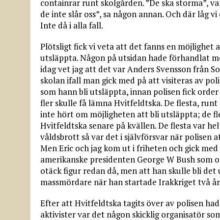
containrar runt skolgården. ”De ska storma”, va
de inte slår oss”, sa någon annan. Och där låg 
Inte då i alla fall.
Plötsligt fick vi veta att det fanns en möjlighet a
utsläppta. Någon på utsidan hade förhandlat m
idag vet jag att det var Anders Svensson från S
skolan ifall man gick med på att visiteras av pol
som hann bli utsläppta, innan polisen fick order
fler skulle få lämna Hvitfeldtska. De flesta, runt
inte hört om möjligheten att bli utsläppta; de fl
Hvitfeldtska senare på kvällen. De flesta var h
våldsbrott så var det i självförsvar när polisen
Men Eric och jag kom ut i friheten och gick me
amerikanske presidenten George W Bush som ock
otäck figur redan då, men att han skulle bli det
massmördare när han startade Irakkriget två år s
Efter att Hvitfeldtska tagits över av polisen ha
aktivister var det någon skicklig organisatör som