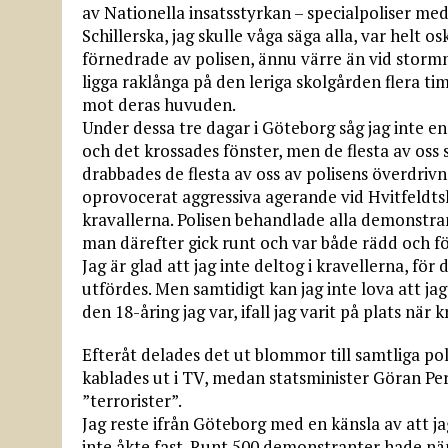
av Nationella insatsstyrkan – specialpoliser me
Schillerska, jag skulle våga säga alla, var helt
förnedrade av polisen, ännu värre än vid stormni
ligga raklånga på den leriga skolgården flera 
mot deras huvuden.
Under dessa tre dagar i Göteborg såg jag inte en
och det krossades fönster, men de flesta av oss 
drabbades de flesta av oss av polisens överdrivn
oprovocerat aggressiva agerande vid Hvitfeldt
kravallerna. Polisen behandlade alla demonstrant
man därefter gick runt och var både rädd och f
Jag är glad att jag inte deltog i kravellerna, fö
utfördes. Men samtidigt kan jag inte lova att ja
den 18-åring jag var, ifall jag varit på plats när 
Efteråt delades det ut blommor till samtliga p
kablades ut i TV, medan statsminister Göran Pe
”terrorister”.
Jag reste ifrån Göteborg med en känsla av att 
inte åkte fast. Runt 500 demonstranter hade näml