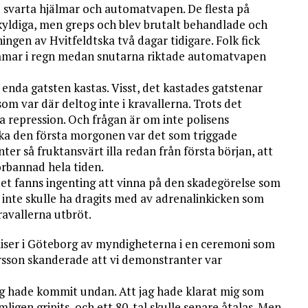
d svarta hjälmar och automatvapen. De flesta på
 oskyldiga, men greps och blev brutalt behandlade och
ngen av Hvitfeldtska två dagar tidigare. Folk fick
timmar i regn medan snutarna riktade automatvapen
 enda gatsten kastas. Visst, det kastades gatstenar
som var där deltog inte i kravallerna. Trots det
a repression. Och frågan är om inte polisens
ska den första morgonen var det som triggade
er så fruktansvärt illa redan från första början, att
örbannad hela tiden.
r det fanns ingenting att vinna på den skadegörelse som
g inte skulle ha dragits med av adrenalinkicken som
kravallerna utbröt.
oliser i Göteborg av myndigheterna i en ceremoni som
rsson skanderade att vi demonstranter var
jag hade kommit undan. Att jag hade klarat mig som
igen gripits, och ett 80-tal skulle senare åtalas. Men