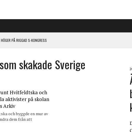
L HÖGER PÅ RIGGAD S-KONGRESS
 som skakade Sverige
 KLIMATARBETE REJÄLT”
2
dtska och byggde en mur av
indra dem från att
G