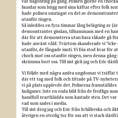
var någonting på gång. Polisen gjorde en chocka
hundar som högg med sina käftar efter folk som s
hade polisen omringat en del av demonstranter
utanför ringen.
Så inleddes en fyra timmar lång belägring av Jär
demonstranter gisslan, tillsammans med en hand
där för att demonstrera utan bara råkade gå för
hade använt våld. Tvärtom skanderade vi ”icke-vå
utanför, de fångade inuti. Vi fria stod kvar för a
chock mot oss utanför ringen, men denna gång in
skrämma bort oss. Till sist gick jag och Eric därif
Vi följde med några andra ungdomar vi träffat t
där ett tag med folk och tittade på TV-nyheter
vi på plats upplevde det. Poliserna framställd
huliganer. Inte en enda bild från de fredliga ma
handfull svartklädda som kastade sten. Det var 
vad som sades i media.
Till sist drog jag och Eric från Schillerska och åk
återigen en otrolig tur för oss att vi stack däri