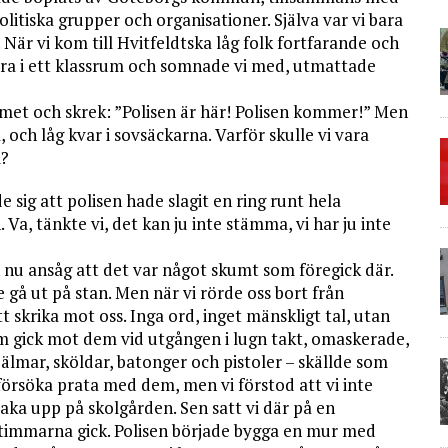
itiska grupper och organisationer. Själva var vi bara
 När vi kom till Hvitfeldtska låg folk fortfarande och
ndra i ett klassrum och somnade vi med, utmattade
ummet och skrek: ”Polisen är här! Polisen kommer!” Men
a, och låg kvar i sovsäckarna. Varför skulle vi vara
l?
de sig att polisen hade slagit en ring runt hela
. Va, tänkte vi, det kan ju inte stämma, vi har ju inte
sen nu ansåg att det var något skumt som föregick där.
 gå ut på stan. Men när vi rörde oss bort från
 skrika mot oss. Inga ord, inget mänskligt tal, utan
 som gick mot dem vid utgången i lugn takt, omaskerade,
mar, sköldar, batonger och pistoler – skällde som
försöka prata med dem, men vi förstod att vi inte
aka upp på skolgården. Sen satt vi där på en
timmarna gick. Polisen började bygga en mur med