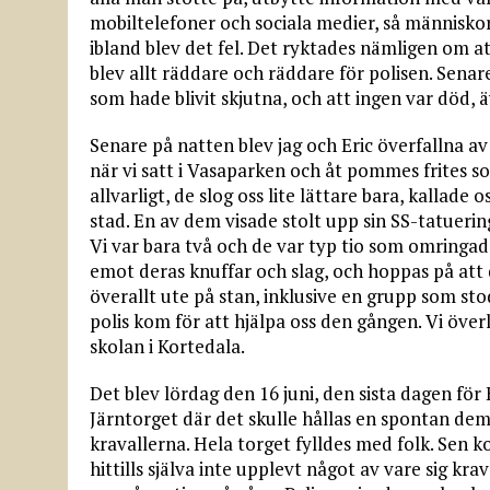
mobiltelefoner och sociala medier, så människor
ibland blev det fel. Det ryktades nämligen om att 
blev allt räddare och räddare för polisen. Senare 
som hade blivit skjutna, och att ingen var död,
Senare på natten blev jag och Eric överfallna a
när vi satt i Vasaparken och åt pommes frites som
allvarligt, de slog oss lite lättare bara, kallade
stad. En av dem visade stolt upp sin SS-tatuerin
Vi var bara två och de var typ tio som omringade
emot deras knuffar och slag, och hoppas på att d
överallt ute på stan, inklusive en grupp som st
polis kom för att hjälpa oss den gången. Vi överl
skolan i Kortedala.
Det blev lördag den 16 juni, den sista dagen fö
Järntorget där det skulle hållas en spontan de
kravallerna. Hela torget fylldes med folk. Sen kom
hittills själva inte upplevt något av vare sig kr