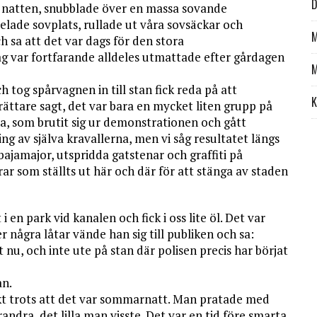
D
på natten, snubblade över en massa sovande
delade sovplats, rullade ut våra sovsäckar och
M
sa att det var dags för den stora
 var fortfarande alldeles utmattade efter gårdagen
M
h tog spårvagnen in till stan fick reda på att
K
rättare sagt, det var bara en mycket liten grupp på
, som brutit sig ur demonstrationen och gått
ng av själva kravallerna, men vi såg resultatet längs
ajamajor, utspridda gatstenar och graffiti på
r som ställts ut här och där för att stänga av staden
 i en park vid kanalen och fick i oss lite öl. Det var
 några låtar vände han sig till publiken och sa:
t nu, och inte ute på stan där polisen precis har börjat
an.
rkt trots att det var sommarnatt. Man pratade med
ndra, det lilla man visste. Det var en tid före smarta