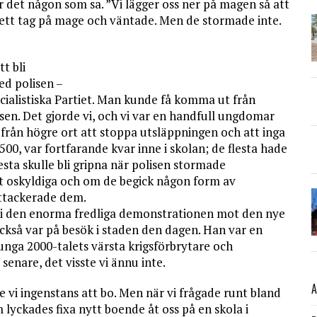
r det någon som sa. ”Vi lägger oss ner på magen så att
vi ett tag på mage och väntade. Men de stormade inte.
tt bli
ed polisen –
ocialistiska Partiet. Man kunde få komma ut från
isen. Det gjorde vi, och vi var en handfull ungdomar
 från högre ort att stoppa utsläppningen och att inga
 500, var fortfarande kvar inne i skolan; de flesta hade
esta skulle bli gripna när polisen stormade
elt oskyldiga och om de begick någon form av
 attackerade dem.
d i den enorma fredliga demonstrationen mot den nye
så var på besök i staden den dagen. Han var en
 unga 2000-talets värsta krigsförbrytare och
enare, det visste vi ännu inte.
A
de vi ingenstans att bo. Men när vi frågade runt bland
 lyckades fixa nytt boende åt oss på en skola i