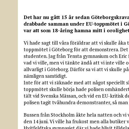
Det har nu gått 15 år sedan Göteborgskrav
drabbade samman under EU-toppmötet i Göt
var att som 18-åring hamna mitt i orolighe
Vi hade sagt till våra föräldrar att vi skulle åka t
toppmötet i Göteborg för att demonstrera. Det 
studenten. Jag från Tensta gymnasium och Eric frå
vad vi ville, men vi tänkte ändå att vi inte ville
allvarligt i Göteborg. Därför sa vi att vi skulle på
nämligen samtidigt.
Inte för att vi räknade med att något speciellt 
toppmötet skulle börja hade polisen omhändert
tält vid Svenska Mässan, och vid en EU-kritisk
polisen tagit tvåhundra demonstranter, så man vi
Bussen från Stockholm åkte hela natten och vi
den 14 juni. Vi ville ha frukost men alla butiker
Hvitfeldtska gymnasiet där vi hade blivit till