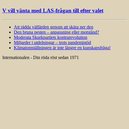
V vill vänta med LAS-frågan till efter valet
Att rädda välfärden genom att skära ner den
Den bruna pesten – anpassning eller motstånd?
Moderata Skurkpartiets kontrarevolution
Miljarder i utdelningar – trots pandemistöd
Klimatomställningen är inte längre en kunskapsfråga!
Internationalen - Din röda röst sedan 1971