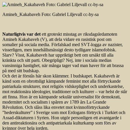
Amineh_Kakabaveh Foto: Gabriel Liljevall cc-by-sa
Naturligtvis var det
ett groteskt misstag av riksdagsledamoten
Amineh Kakabaveh (V), att dela vidare en rasistisk post om
somalier på sociala media. Förfalskad med SVT-logga av nazister,
visserligen, men innehållsmässigt desto tydligare islamofobisk.
Slarv? Visst, Kakabaveh har uppriktigt bett om ursäkt till alla
kränkta och sitt parti. Obegripligt? Nej, inte i sociala medias
vansinniga hastighet, när många tager vad man haver för att brassa
på med sitt budskap.
Och det är förstås här skon klämmer. I budskapet. Kakabaveh är
känd som en obrottsligt kämpande feminist mot alla förtryckande
patriarkala strukturer, mot religiös vidskeplighet och underkastelse,
mot reaktionära ideologier, traditioner och kulturer – var helst de står
att finna. Hon är en kämpande sekulär universalist för demokrati,
modernitet och socialism i spåren av 1789 års La Grande
Révolution. Och slåss lika envetet mot kvinnoförtryckande
”hederskulturer” i Sverige som mot Erdogans förtryck i Turkiet och
Assad-diktaturen i Syrien. Hon utgör personligen ett avantgarde i
den antireaktionära och antipatriarkala kulturkamp som förs av
kvinnor över hela jorden.