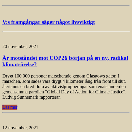
V:s framgångar säger något livsviktigt
20 november, 2021
Är motståndet mot COP26 början på en ny, radikal
klimatrörelse?
Drygt 100 000 personer marscherade genom Glasgows gator. I
marschen, som sades vara drygt 4 kilometer lång från front till slut,
återfanns en bred flora av aktivistgrupperingar som enats underden
gemensamma parollen ”Global Day of Action for Climate Justice”.
Ludvig Sunnemark rapporterar.
Läs mer
12 november, 2021