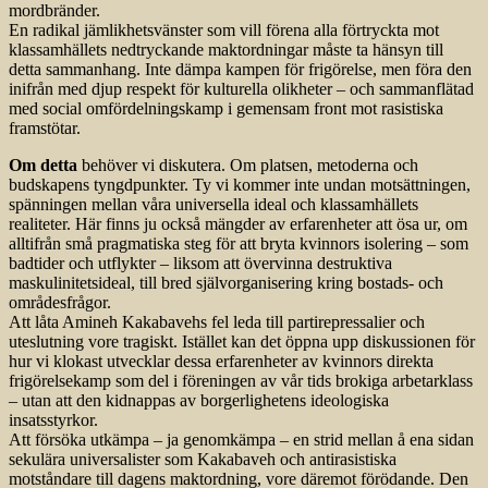
mordbränder.
En radikal jämlikhetsvänster som vill förena alla förtryckta mot
klassamhällets nedtryckande maktordningar måste ta hänsyn till
detta sammanhang. Inte dämpa kampen för frigörelse, men föra den
inifrån med djup respekt för kulturella olikheter – och sammanflätad
med social omfördelningskamp i gemensam front mot rasistiska
framstötar.
Om detta
behöver vi diskutera. Om platsen, metoderna och
budskapens tyngdpunkter. Ty vi kommer inte undan motsättningen,
spänningen mellan våra universella ideal och klassamhällets
realiteter. Här finns ju också mängder av erfarenheter att ösa ur, om
alltifrån små pragmatiska steg för att bryta kvinnors isolering – som
badtider och utflykter – liksom att övervinna destruktiva
maskulinitetsideal, till bred självorganisering kring bostads- och
områdesfrågor.
Att låta Amineh Kakabavehs fel leda till partirepressalier och
uteslutning vore tragiskt. Istället kan det öppna upp diskussionen för
hur vi klokast utvecklar dessa erfarenheter av kvinnors direkta
frigörelsekamp som del i föreningen av vår tids brokiga arbetarklass
– utan att den kidnappas av borgerlighetens ideologiska
insatsstyrkor.
Att försöka utkämpa – ja genomkämpa – en strid mellan å ena sidan
sekulära universalister som Kakabaveh och antirasistiska
motståndare till dagens maktordning, vore däremot förödande. Den