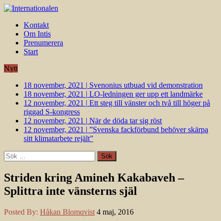
Kontakt
Om Intis
Prenumerera
Start
Nytt
18 november, 2021
|
Svenonius utbuad vid demonstration
18 november, 2021
|
LO-ledningen ger upp ett landmärke
12 november, 2021
|
Ett steg till vänster och två till höger på
riggad S-kongress
12 november, 2021
|
När de döda tar sig röst
12 november, 2021
|
”Svenska fackförbund behöver skärpa
sitt klimatarbete rejält”
Sök
efter:
Striden kring Amineh Kakabaveh –
Splittra inte vänsterns själ
Posted By:
Håkan Blomqvist
4 maj, 2016