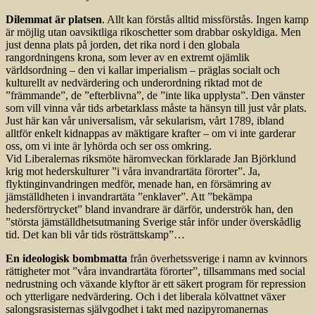
Dilemmat är platsen
. Allt kan förstås alltid missförstås. Ingen kamp
är möjlig utan oavsiktliga rikoschetter som drabbar oskyldiga. Men
just denna plats på jorden, det rika nord i den globala
rangordningens krona, som lever av en extremt ojämlik
världsordning – den vi kallar imperialism – präglas socialt och
kulturellt av nedvärdering och underordning riktad mot de
”främmande”, de ”efterblivna”, de ”inte lika upplysta”. Den vänster
som vill vinna vår tids arbetarklass måste ta hänsyn till just vår plats.
Just här kan vår universalism, vår sekularism, vårt 1789, ibland
alltför enkelt kidnappas av mäktigare krafter – om vi inte garderar
oss, om vi inte är lyhörda och ser oss omkring.
Vid Liberalernas riksmöte häromveckan förklarade Jan Björklund
krig mot hederskulturer ”i våra invandrartäta förorter”. Ja,
flyktinginvandringen medför, menade han, en försämring av
jämställdheten i invandrartäta ”enklaver”. Att ”bekämpa
hedersförtrycket” bland invandrare är därför, underströk han, den
”största jämställdhetsutmaning Sverige står inför under överskådlig
tid. Det kan bli vår tids rösträttskamp”…
En ideologisk bombmatta
från överhetssverige i namn av kvinnors
rättigheter mot ”våra invandrartäta förorter”, tillsammans med social
nedrustning och växande klyftor är ett säkert program för repression
och ytterligare nedvärdering. Och i det liberala kölvattnet växer
salongsrasisternas självgodhet i takt med nazipyromanernas