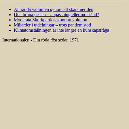
Att rädda välfärden genom att skära ner den
Den bruna pesten – anpassning eller motstånd?
Moderata Skurkpartiets kontrarevolution
Miljarder i utdelningar – trots pandemistöd
Klimatomställningen är inte längre en kunskapsfråga!
Internationalen - Din röda röst sedan 1971