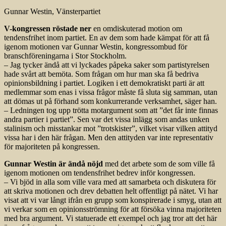
Gunnar Westin, Vänsterpartiet
V-kongressen röstade ner
en omdiskuterad motion om
tendensfrihet inom partiet. En av dem som hade kämpat för att få
igenom motionen var Gunnar Westin, kongressombud för
branschföreningarna i Stor Stockholm.
– Jag tycker ändå att vi lyckades påpeka saker som partistyrelsen
hade svårt att bemöta. Som frågan om hur man ska få bedriva
opinionsbildning i partiet. Logiken i ett demokratiskt parti är att
medlemmar som enas i vissa frågor måste få sluta sig samman, utan
att dömas ut på förhand som konkurrerande verksamhet, säger han.
– Ledningen tog upp trötta motargument som att ”det får inte finnas
andra partier i partiet”. Sen var det vissa inlägg som andas unken
stalinism och misstankar mot ”trotskister”, vilket visar vilken attityd
vissa har i den här frågan. Men den attityden var inte representativ
för majoriteten på kongressen.
Gunnar Westin är ändå nöjd
med det arbete som de som ville få
igenom motionen om tendensfrihet bedrev inför kongressen.
– Vi bjöd in alla som ville vara med att samarbeta och diskutera för
att skriva motionen och drev debatten helt offentligt på nätet. Vi har
visat att vi var långt ifrån en grupp som konspirerade i smyg, utan att
vi verkar som en opinionsströmning för att försöka vinna majoriteten
med bra argument. Vi statuerade ett exempel och jag tror att det här