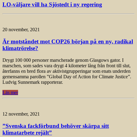
LO-väljare vill ha Sjöstedt i ny regering
20 november, 2021
Är motståndet mot COP26 början på en ny, radikal
klimatrörelse?
Drygt 100 000 personer marscherade genom Glasgows gator. I
marschen, som sades vara drygt 4 kilometer lång från front till slut,
återfanns en bred flora av aktivistgrupperingar som enats underden
gemensamma parollen ”Global Day of Action for Climate Justice”.
Ludvig Sunnemark rapporterar.
Läs mer
12 november, 2021
”Svenska fackförbund behöver skärpa sitt
klimatarbete rejält”