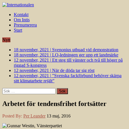
Kontakt
Om Intis
Prenumerera
Start
Nytt
18 november, 2021
|
Svenonius utbuad vid demonstration
18 november, 2021
|
LO-ledningen ger upp ett landmärke
12 november, 2021
|
Ett steg till vänster och två till höger på
riggad S-kongress
12 november, 2021
|
När de döda tar sig röst
12 november, 2021
|
”Svenska fackförbund behöver skärpa
sitt klimatarbete rejält”
Sök
efter:
Arbetet för tendensfrihet fortsätter
Posted By:
Per Leander
13 maj, 2016