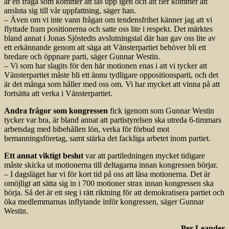
är en fråga som kommer att tas upp igen och att fler kommer att
ansluta sig till vår uppfattning, säger han.
– Även om vi inte vann frågan om tendensfrihet känner jag att vi
flyttade fram positionerna och satte oss lite i respekt. Det märktes
bland annat i Jonas Sjöstedts avslutningstal där han gav oss lite av
ett erkännande genom att säga att Vänsterpartiet behöver bli ett
bredare och öppnare parti, säger Gunnar Westin.
– Vi som har slagits för den här motionen enas i att vi tycker att
Vänsterpartiet måste bli ett ännu tydligare oppositions­parti, och det
är det många som håller med oss om. Vi har mycket att vinna på att
fortsätta att verka i Vänsterpartiet.
Andra frågor som kongressen
fick igenom som Gunnar Westin
tycker var bra, är bland annat att partistyrelsen ska utreda 6-timmars
arbetsdag med bibehållen lön, verka för förbud mot
bemanningsföretag, samt stärka det fackliga arbetet inom partiet.
Ett annat viktigt beslut
var att partiledningen mycket tidigare
måste skicka ut motionerna till deltagarna innan kongressen börjar.
– I dagsläget har vi för kort tid på oss att läsa motionerna. Det är
omöjligt att sätta sig in i 700 motioner strax innan kongressen ska
börja. Så det är ett steg i rätt riktning för att demokratisera partiet och
öka medlemmarnas inflytande inför kongressen, säger Gunnar
Westin.
Per Leander