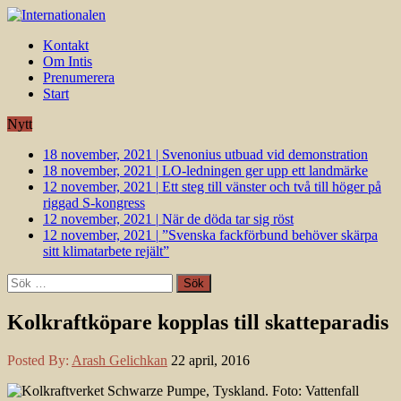
Kontakt
Om Intis
Prenumerera
Start
Nytt
18 november, 2021
|
Svenonius utbuad vid demonstration
18 november, 2021
|
LO-ledningen ger upp ett landmärke
12 november, 2021
|
Ett steg till vänster och två till höger på
riggad S-kongress
12 november, 2021
|
När de döda tar sig röst
12 november, 2021
|
”Svenska fackförbund behöver skärpa
sitt klimatarbete rejält”
Sök
efter:
Kolkraftköpare kopplas till skatteparadis
Posted By:
Arash Gelichkan
22 april, 2016