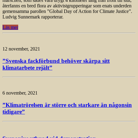
marschen, som sades vara drygt 4 kilometer lång från front till slut,
återfanns en bred flora av aktivistgrupperingar som enats underden
gemensamma parollen ”Global Day of Action for Climate Justice”.
Ludvig Sunnemark rapporterar.
Läs mer
12 november, 2021
”Svenska fackförbund behöver skärpa sitt
klimatarbete rejält”
6 november, 2021
”Klimatrörelsen är större och starkare än någonsin
tidigare”