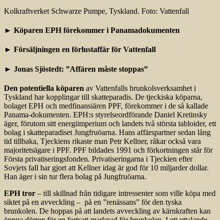
Kolkraftverket Schwarze Pumpe, Tyskland. Foto: Vattenfall
► Köparen EPH förekommer i Panamadokumenten
► Försäljningen en förlustaffär för Vattenfall
► Jonas Sjöstedt: ”Affären måste stoppas”
Den potentiella köparen
av Vattenfalls brunkolsverksamhet i
Tyskland har kopplingar till skatteparadis. De tjeckiska köparna,
bolaget EPH och medfinansiären PPF, förekommer i de så kallade
Panama-dokumenten. EPH:s styrelseordförande Daniel Kretinsky
äger, förutom sitt energiimperium och landets två största tabloider, ett
bolag i skatteparadiset Jungfruöarna. Hans affärspartner sedan lång
tid tillbaka, Tjeckiens rikaste man Petr Kellner, råkar också vara
majoritetsägare i PPF. PPF bildades 1991 och förkortningen står för
Första privatiseringsfonden. Privatiseringarna i Tjeckien efter
Sovjets fall har gjort att Kellner idag är god för 10 miljarder dollar.
Han äger i sin tur flera bolag på Jungfruöarna.
EPH tror
– till skillnad från tidigare intressenter som ville köpa med
siktet på en avveckling – på en ”renässans” för den tyska
brunkolen. De hoppas på att landets avveckling av kärnkraften kan
öppna dörren för en fortsatt marknad för brunkolen. I ett uttalande