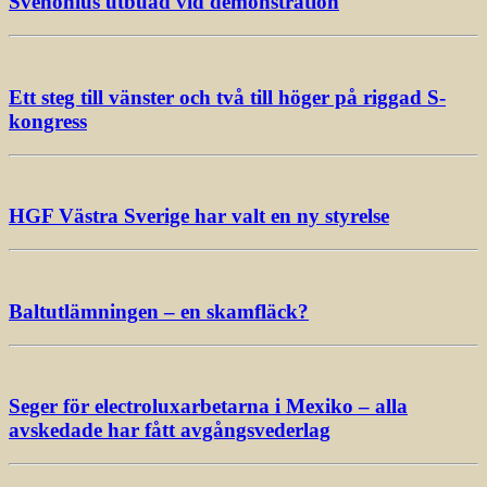
Svenonius utbuad vid demonstration
Ett steg till vänster och två till höger på riggad S-
kongress
HGF Västra Sverige har valt en ny styrelse
Baltutlämningen – en skamfläck?
Seger för electroluxarbetarna i Mexiko – alla
avskedade har fått avgångsvederlag