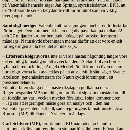
på Vattenfalls hemsida säger Jan Špringl, styrelseledamot i EPH, att
de ”fortfarande ser en betydande roll för brunkol som en viktig
övergångsteknik”.
Samtidigt medger
Vattenfall att försäljningen innebär en förlustaffär
för bolaget. Den kommer att ha en negativ påverkan på mellan 22
och 27 miljarder kronor berättade bolaget på presskonferensen i
måndags. Naturskyddsföreningen menar därför att det vore enkelt
för regeringen att ta beslutet att inte sälja.
– Eftersom kolgruvorna
inte är värda nästan någonting längre vore
det en billig klimatåtgärd att avveckla dem. Stefan Löfven borde
lyfta på luren och ringa Angela Merkel för att komma överens om
hur kolgruvorna kan avvecklas på ett ansvarsfullt sätt, säger Svante
Axelsson, generalsekreterare för Naturskyddsföreningen i ett
pressmeddelande.
För att affären ska gå i lås måste riksdagen godkänna den.
Regeringspartiet MP som tidigare profilerat sig som motståndare till
en försäljning var i veckan mycket försiktiga i sina kommentarer.
– Jag ser att regeringen måste göra sin analys och i den har
Vallenfall presenterat sitt fall, sade regeringens klimatminister Åsa
Romson (MP) till Dagens Nyheter i måndags.
Carl Schlyter (MP)
, ordförande i EU-nämnden, och andra
partitoppar kräver att regeringen stoppar försäljningen. Frågan kan