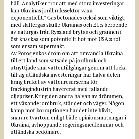
håll. Analytiker tror att med stora investeringar
kan Ukrainas jordbrukssektor växa
exponentiellt.” Gas betonades också som viktigt,
med skiffergas skulle Ukrainas och EU:s beroende
av naturgas från Ryssland brytas och grannen i
öst knäckas som potentiellt hot mot USA:s roll
som ensam supermakt.
Av Porosjenkos dröm om att omvandla Ukraina
till ett land som satsade på jordbruk och
utnyttjade sina vatten­till­gångar genom att locka
till sig utländska investeringar har halva delen
kring bruket av vattenresurserna för
frackingindustrin havererat med fallande
oljepriser. Kring den andra halvan av drömmen,
ett växande jordbruk, står det och väger. Någon
kamp mot korruptionen har det inte blivit,
snarare tvärtom enligt både opinionsmätningar i
Ukraina, avhoppande regeringsmedlemmar och
utländska bedömare.