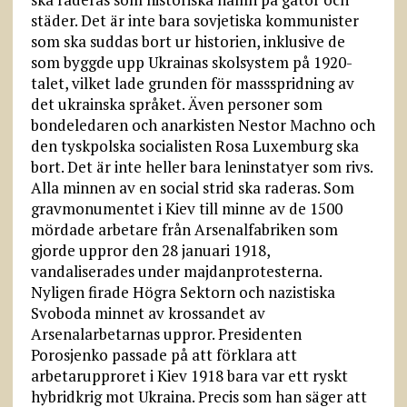
städer. Det är inte bara sovjetiska kommunister
som ska suddas bort ur historien, inklusive de
som byggde upp Ukrainas skolsystem på 1920-
talet, vilket lade grunden för mass­spridning av
det ukrainska språket. Även personer som
bondeledaren och anarkisten Nestor Machno och
den tyskpolska socialisten Rosa Luxemburg ska
bort. Det är inte heller bara leninstatyer som rivs.
Alla minnen av en social strid ska raderas. Som
gravmonumentet i Kiev till minne av de 1500
mördade arbetare från Arsenalfabriken som
gjorde uppror den 28 januari 1918,
vandaliserades under majdanprotesterna.
Nyligen firade Högra Sektorn och nazistiska
Svoboda minnet av krossandet av
Arsenalarbetarnas uppror. Presidenten
Porosjenko passade på att förklara att
arbetarupproret i Kiev 1918 bara var ett ryskt
hybridkrig mot Ukraina. Precis som han säger att