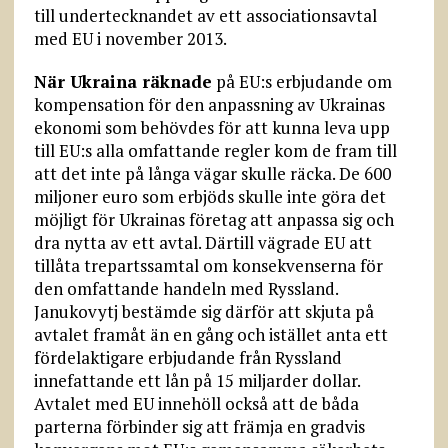
till undertecknandet av ett associationsavtal
med EU i november 2013.
När Ukraina räknade
på EU:s erbjudande om
kompensation för den anpassning av Ukrainas
ekonomi som behövdes för att kunna leva upp
till EU:s alla omfattande regler kom de fram till
att det inte på långa vägar skulle räcka. De 600
miljoner euro som erbjöds skulle inte göra det
möjligt för Ukrainas företag att anpassa sig och
dra nytta av ett avtal. Därtill vägrade EU att
tillåta trepartssamtal om konsekvenserna för
den omfattande handeln med Ryssland.
Janukovytj bestämde sig därför att skjuta på
avtalet framåt än en gång och istället anta ett
fördelaktigare erbjudande från Ryssland
innefattande ett lån på 15 miljarder dollar.
Avtalet med EU innehöll också att de båda
parterna förbinder sig att främja en gradvis