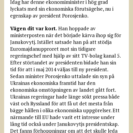
Idag har denne ekonomiminister i hög grad
lyckats med sin ekonomiska förutsägelse, nu i
egenskap av president Porosjenko.
Vägen dit var kort.
Han hoppade av
ministerposten när det började kärva ihop sig för
Janukovytj. Istället satsade han på att stödja
Euromajdanupproret mot sin tidigare
regeringschef med hjälp av sitt TV-bolag kanal 5.
Efter störtandet av presidenten bidade han sin
tid för att i maj 2014 väljas till ny president.
Sedan minister Porosjenko uttalade sin syn på
Ukrainas ekonomiska framtid har den
ekonomiska omstöpningen av landet gått fort.
Ukrainas regeringar hade länge sökt pressa både
väst och Ryssland för att få ut det mesta från
bägge hållen i olika ekonomiska uppgörelser. Ett
närmande till EU hade varit ett intresse under
lång tid också under Janukovytjs presidentskap.
Det fanns förhoppningar om att det skulle leda