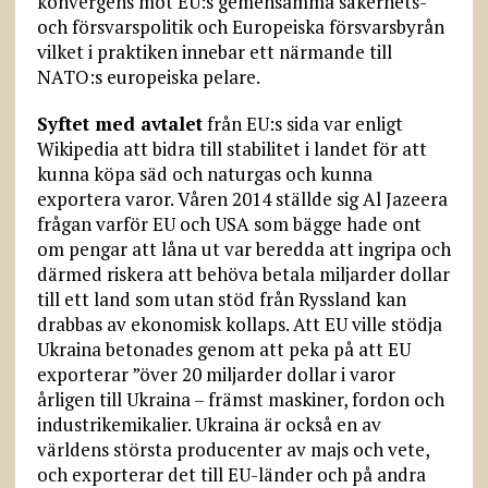
konvergens mot EU:s gemensamma säkerhets-
och försvars­politik och Europeiska försvarsbyrån
vilket i praktiken innebar ett närmande till
NATO:s europeiska pelare.
Syftet med avtalet
från EU:s sida var enligt
Wikipedia att bidra till stabilitet i landet för att
kunna köpa säd och naturgas och kunna
exportera varor. Våren 2014 ställde sig Al Jazeera
frågan varför EU och USA som bägge hade ont
om pengar att låna ut var beredda att ingripa och
därmed riskera att behöva betala miljarder dollar
till ett land som utan stöd från Ryssland kan
drabbas av ekonomisk kollaps. Att EU ville stödja
Ukraina betonades genom att peka på att EU
exporterar ”över 20 miljarder dollar i varor
årligen till Ukraina – främst maskiner, fordon och
industrikemikalier. Ukraina är också en av
världens största producenter av majs och vete,
och exporterar det till EU-länder och på andra