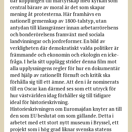
där kopplingen till martyrskap med kyrkan som
central bärare av moral är det som skapar
mening åt protesterna. Här framhävs en
nationell gemenskap av 1800-talstyp, utan
antydan till klassgränser innan arbetarrörelsens
och bonderörelsens framväxt med sociala
landvinningar och jordreformer. En bild av
verkligheten där demokratiskt valda politiker är
främmande och ekonomin och ekologin en icke-
fråga. I hela sitt upplägg strider denna film mot
alla upplysningens regler för hur en dokumentär
med hjälp av rationellt förnuft och kritik ska
förhålla sig till ett ämne. Att den i år nominerats
till en Oscar kan därmed ses som ett utryck för
hur västvärlden idag förhåller sig till tidigare
ideal för historieskrivning.
Historieskrivningen om Euromajdan knyter an till
den som EU beslutat om som gällande. Detta i
arbetet med ett stort nytt museum i Bryssel, ett
projekt som i hög grad liknar svenska statens