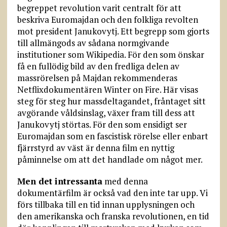
begreppet revolution varit centralt för att
beskriva Euromajdan och den folkliga revolten
mot president Janukovytj. Ett begrepp som gjorts
till allmängods av sådana normgivande
institutioner som Wikipedia. För den som önskar
få en fullödig bild av den fredliga delen av
massrörelsen på Majdan rekommenderas
Netflixdokumentären Winter on Fire. Här visas
steg för steg hur massdeltagandet, fråntaget sitt
avgörande våldsinslag, växer fram till dess att
Janukovytj störtas. För den som ensidigt ser
Euromajdan som en fascistisk rörelse eller enbart
fjärrstyrd av väst är denna film en nyttig
påminnelse om att det handlade om något mer.
Men det intressanta
med denna
dokumentärfilm är också vad den inte tar upp. Vi
förs tillbaka till en tid innan upplysningen och
den amerikanska och franska revolutionen, en tid