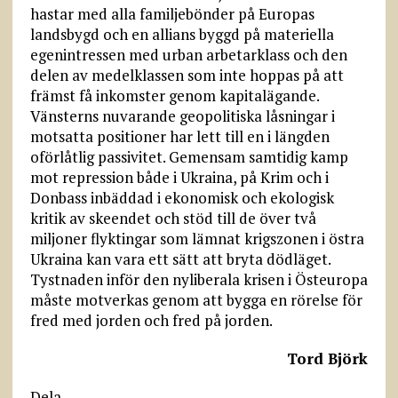
hastar med alla familjebönder på Europas
landsbygd och en allians byggd på materiella
egenintressen med urban arbetarklass och den
delen av medel­klassen som inte hoppas på att
främst få inkomster genom kapitalägande.
Vänsterns nuvarande geopolitiska låsningar i
motsatta positioner har lett till en i längden
oförlåtlig passivitet. Gemensam samtidig kamp
mot repression både i Ukraina, på Krim och i
Donbass inbäddad i ekonomisk och ekologisk
kritik av skeendet och stöd till de över två
miljoner flyktingar som lämnat krigszonen i östra
Ukraina kan vara ett sätt att bryta dödläget.
Tystnaden inför den nyliberala krisen i Östeuropa
måste motverkas genom att bygga en rörelse för
fred med jorden och fred på jorden.
Tord Björk
Dela