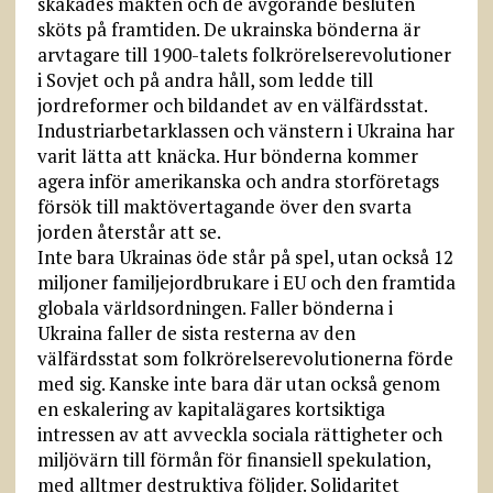
skakades makten och de avgörande besluten
sköts på framtiden. De ukrainska bönderna är
arvtagare till 1900-talets folkrörelserevolutioner
i Sovjet och på andra håll, som ledde till
jordreformer och bildandet av en välfärdsstat.
Industriarbetarklassen och vänstern i Ukraina har
varit lätta att knäcka. Hur bönderna kommer
agera inför amerikanska och andra storföretags
försök till maktövertagande över den svarta
jorden återstår att se.
Inte bara Ukrainas öde står på spel, utan också 12
miljoner familjejordbrukare i EU och den framtida
globala världsordningen. Faller bönderna i
Ukraina faller de sista resterna av den
välfärdsstat som folkrörelserevolutionerna förde
med sig. Kanske inte bara där utan också genom
en eskalering av kapitalägares kortsiktiga
intressen av att avveckla sociala rättigheter och
miljövärn till förmån för finansiell spekulation,
med alltmer destruktiva följder. Solidari­tet