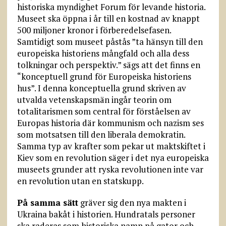
historiska myndighet Forum för levande historia.
Museet ska öppna i år till en kostnad av knappt
500 miljoner kronor i förberedelsefasen.
Samtidigt som museet påstås ”ta hänsyn till den
europeiska historiens mångfald och alla dess
tolkningar och perspektiv.” sägs att det finns en
“konceptuell grund för Europeiska historiens
hus”. I denna konceptuella grund skriven av
utvalda vetenskapsmän ingår teorin om
totalitarismen som central för förståelsen av
Europas historia där kommunism och nazism ses
som motsatsen till den liberala demokratin.
Samma typ av krafter som pekar ut maktskiftet i
Kiev som en revolution säger i det nya europeiska
museets grunder att ryska revolutionen inte var
en revolution utan en statskupp.
På samma sätt
gräver sig den nya makten i
Ukraina bakåt i historien. Hundratals personer
ska raderas som historiska namn på gator och