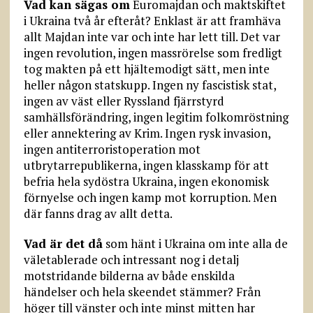
Vad kan sägas om
Euromajdan och maktskiftet
i Ukraina två år efteråt? Enklast är att framhäva
allt Majdan inte var och inte har lett till. Det var
ingen revolution, ingen massrörelse som fredligt
tog makten på ett hjältemodigt sätt, men inte
heller någon statskupp. Ingen ny fascistisk stat,
ingen av väst eller Ryssland fjärrstyrd
samhällsförändring, ingen legitim folkomröstning
eller annektering av Krim. Ingen rysk invasion,
ingen antiterroristoperation mot
utbrytarrepublikerna, ingen klasskamp för att
befria hela sydöstra Ukraina, ingen ekonomisk
förnyelse och ingen kamp mot korruption. Men
där fanns drag av allt detta.
Vad är det då
som hänt i Ukraina om inte alla de
väletablerade och intressant nog i detalj
motstridande bilderna av både enskilda
händelser och hela skeendet stämmer? Från
höger till vänster och inte minst mitten har