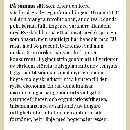
På samma sätt
som efter den förra
västinspirerade regimförändringen i Ukraina 2004
vid den orangea revolutionen, är de två ledande
politikerna i fullt krig med varandra. Handeln
med Ryssland har på ett år rasat med 60 procent,
som önskat, men samtidigt har handeln med EU
rasat med 38 procent, tvärtemot vad man
önskat. Som önskat har väst förlorat en
konkurrent i flygindustrin genom att tillverkaren
av världens största jetflygplan Antonov tvingats
lägga ner tillsammans med mycken annan
högteknologisk industri nära knuten till den
ryska ekonomin. En rad demokratiska
inskränkningar har genomförts vad gäller
yttrandefriheten och organisationsfriheten,
tillsammans med avskaffande av tidigare
rättigheter för arbetare och andra sociala
förmåner, helt i linje med högerns intressen.