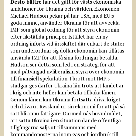
Desto bättre
har det gått för västs ekonomiska
ambitioner för Ukraina och världen. Ekonomen
Michael Hudson pekar på hur USA, med EU:s
goda minne, använder Ukraina för att avveckla
IMF som global ordning för att styra ekonomin
efter likställda principer. Istället har en ny
ordning införts vid årsskiftet där enbart de stater
som underordnar sig dollarekonomin kan tillåtas
använda IMF för att få sina fordringar betalda.
Hudson ser detta som led i en strategi för att
med påtvingad nyliberalism styra över ekonomin
till finansiell spekulation. I brott mot IMF:s
stadgar ges därför Ukraina lån trots att landet är
i krig och inte heller kan betala tillbaka lånen.
Genom lånen kan Ukraina fortsätta driva kriget
och driva ut Ryssland ur sin ekonomi för att på så
sätt bli ännu fattigare. Därmed nås huvudmålet,
att sätta Ukraina i en situation där de offentliga
tillgångarna säljs ut tillsammans med
kommandoposterna inom gas och jordbruk till