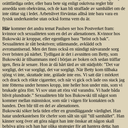
orättfärdiga order, eller bara bete sig enligt oskrivna regler blir
ansedda som obekväma, och de kan bli straffade av samhället om de
inte rättar sig i ledet. Arbetslivet förväntas alltså inte bara vara en
fysisk underkastelse utan också forma vem du är.
Här
kommer det andra temat Paulsen ser hos Postverket fram:
kvinnor och sexualiteten som en del av alienationen. Kvinnor hos
Bukowski är kroppar, eller egentligen bara ”bröst och bak”.
Sexualiteten är rått beskriven; utlämnande, avklädd och
avromantiserad. Men det finns också en ständigt närvarande sorg
över bristen på närhet. Tydligast är det i avsnitten om Betty, som
Bukowski är tillsammans med i början av boken och sedan träffar
igen, flera år senare. Hon är då hårt tärd av sitt städjobb: ”Det var
sorgligt, det var sorgligt, det var sorgligt. När Betty kom tillbaka
sjöng vi inte, skrattade inte, grälade inte ens. Vi satt där i mörkret
och drack och rökte cigaretter, och när vi gick och lade oss stack jag
inte fötterna under hennes kropp, inte heller hon under min, som vi
brukade göra förr. Vi sov utan att röra vid varandra. Vi hade båda
blivit plundrade.” Sexualiteten blir hos Bukowski till något som
kommer mellan människor, som står i vägen för kontakten och
banden. Den blir till en del av alienationen.
Bukowski söker hela tiden efter en grundläggande värdighet. Han
hatar underkastelsen för chefer som sålt sin själ ”till samhället”. Han
känner sorg över att göra något han inte önskar att någon skall
behöva göra och han har olika strategier för att hantera detta; han