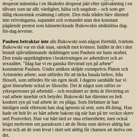
desperat människa i en likaledes desperat jakt efter självaktning i en
tillvaro som tar allt; värdighet, hälsa och ungdom – och som ger
dålig ekonomisk ersättning i utbyte. Den röda tråden blev därmed
inte erövringarna, supandet och svinandet utan den kons­tant
pågående protest som kännetecknade Bukowskis utsiktslösa dag-
för-dag-leverne.
Paulsen betraktar inte
alls Bukowski som någon förebild, tvärtom.
Bukowski var en elak man, särskilt mot kvinnor. Istället är det i den
brutalt självutlämnande skildringen som Paulsen ser hans storhet.
Den totala uppriktigheten i beskrivningen av arbetslivet och av
sexualitet. ”Idag har vi en ganska förvirrad syn på arbete”
konstaterar Paulsen. Under antiken skiljde exempelvis Platon och
Aristoteles arbete, som utfördes för att täcka basala behov, från
filosofi, som utfördes för sin egen skull. I dagens samhälle har vi
gjort lönearbete också av filosofin. Det är något som utförs av
yrkespersoner på arbetstid – och resultatet av detta är förvirring av
vad arbete innebär och betyder. Bukowski har däremot en helt
konkret syn på vad arbete är: en plåga. Som författare är han
tämligen unik eftersom han slog igenom så sent, som 49-åring. Han
hade ett helt liv av hårt arbete bakom sig när han på tre veckor skrev
ned Postverket. Han var hårt tärd av sina erfarenheter, men också
högst medveten om paradoxen i att de flesta som skriver aldrig har
levat och att de som levat i stort sett aldrig får chansen att skriva om
det.