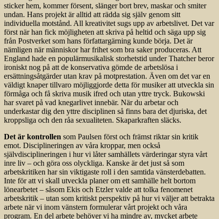
sticker hem, kommer försent, slänger bort brev, maskar och smiter
undan. Hans projekt är alltid att rädda sig själv genom sitt
individuella motstånd. All kreativitet sugs upp av arbetslivet. Det var
först när han fick möjligheten att skriva på heltid och säga upp sig
från Postverket som hans författargärning kunde börja. Det är
nämligen när människor har frihet som bra saker produceras. Att
England hade en populärmusikalisk storhets­tid under Thatcher beror
ironiskt nog på att de konservativa gömde de arbetslösa i
ersättningsåtgärder utan krav på motprestation. Även om det var en
väldigt knaper tillvaro möjliggjorde detta för musiker att utveckla sin
förmåga och få skriva musik ifred och utan yttre tryck. Bukowski
har svaret på vad knegarlivet innebär. När du arbetar och
underkastar dig den yttre disciplinen så finns bara det djuriska, det
kroppsliga och den råa sexualiteten. Skaparkraften släcks.
Det är kontrollen
som Paulsen först och främst riktar sin kritik
emot. Disciplineringen av våra kroppar, men också
självdisciplineringen i hur vi låter samhällets värderingar styra vårt
inre liv – och göra oss olyckliga. Kanske är det just så som
arbetskritiken har sin viktigaste roll i den samtida vänsterdebatten.
Inte för att vi skall utveckla planer om ett samhälle helt bortom
lönearbetet – såsom Ekis och Etzler valde att tolka fenomenet
arbetskritik – utan som kritiskt perspektiv på hur vi väljer att betrakta
arbete när vi inom vänstern formulerar vårt projekt och våra
program. En del arbete behöver vi ha mindre av, mycket arbete