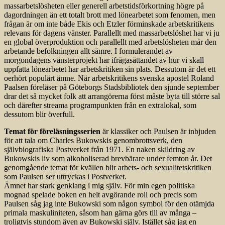
massarbetslösheten eller generell arbetstidsförkortning högre på
dagordningen än ett totalt brott med lönearbetet som fenomen, men
frågan är om inte både Ekis och Etzler förminskade arbetskritikens
relevans för dagens vänster. Parallellt med massarbetslöshet har vi ju
en global överproduktion och parallellt med arbetslösheten mår den
arbetande befolkningen allt sämre. I formulerandet av
morgondagens vänsterprojekt har ifrågasättandet av hur vi skall
uppfatta lönearbetet har arbetskritiken sin plats. Dessutom är det ett
oerhört populärt ämne. När arbetskritikens svenska apostel Roland
Paalsen föreläser på Göteborgs Stadsbibliotek den sjunde september
drar det så mycket folk att arrangörerna först måste byta till större sal
och därefter streama programpunkten från en extralokal, som
dessutom blir överfull.
Temat för föreläsningsserien
är klassiker och Paulsen är inbjuden
för att tala om Charles Bukowskis genombrottsverk, den
självbiografiska Postverket från 1971. En naken skildring av
Bukowskis liv som alkoholiserad brevbärare under femton år. Det
genomgående temat för kvällen blir arbets- och sexualitet­skritiken
som Paulsen ser uttryckas i Postverket.
Ämnet har stark genklang i mig själv. För min egen politiska
mognad spelade boken en helt avgörande roll och precis som
Paulsen såg jag inte Bukowski som någon symbol för den otämjda
primala maskuliniteten, såsom han gärna görs till av många –
troligtvis stundom även av Bukowski själv. Istället såg jag en