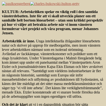
KULTUR: Arbetskritiken spelar en viktig roll i den samtida
vänsterdebatten. Inte för att vi skall utveckla planer om ett
samhälle helt bortom lönearbetet – utan som kritiskt perspektiv
på hur vi väljer att betrakta arbete när vi inom vänstern
formulerar vårt projekt och våra program, menar Johannes
Jensen.
Arbetskritik är inne.
Unga intellektuella ifrågasätter lönearbetets
natur och skriver på upprop för medborgarlön, men inom vänstern
lever arbetskritiken närmast som en isolerad strömning.
Avfärdad av fackkämpar, vänsterekonomer och politiker som ett
slags lyxaktivism. Under Vänsterdagarna i Malmö föregående helg
kom ämnet upp under ett panelsamtal mellan Vänsterpartiets Aron
Etzler och journalistaktivisten Kajsa Ekis Ekman och blev avskrivet
nästan all relevans. ”Samtidigt som världens industriarbetare är fler
än någonsin historiskt, samtidigt som Europa står inför
massarbetslöshet och utflyttning av produktionen till Sydostasien, så
känns det lite märkligt att det sitter massa medelklassmänniskor och
säger typ ’vi vill inte arbeta’. Det känns lite verklighetsfrämmande”,
menade Ekis. Etzler konstaterade att vi snarare borde försöka dela
på de arbets­uppgifter som ingen egentligen vill utföra.
Och det är klart
att vi i en dagspolitisk situation bör sätta