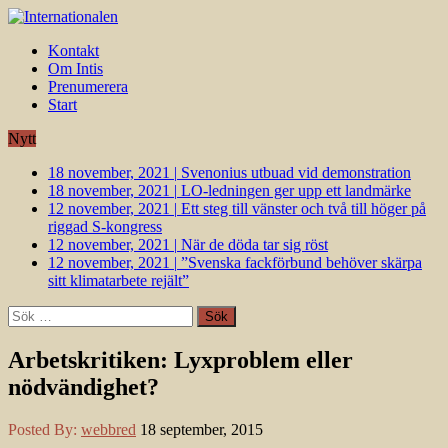
Kontakt
Om Intis
Prenumerera
Start
Nytt
18 november, 2021
|
Svenonius utbuad vid demonstration
18 november, 2021
|
LO-ledningen ger upp ett landmärke
12 november, 2021
|
Ett steg till vänster och två till höger på
riggad S-kongress
12 november, 2021
|
När de döda tar sig röst
12 november, 2021
|
”Svenska fackförbund behöver skärpa
sitt klimatarbete rejält”
Sök
efter:
Arbetskritiken: Lyxproblem eller
nödvändighet?
Posted By:
webbred
18 september, 2015