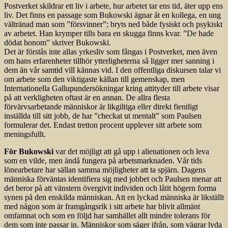
Postverket skildrar ett liv i arbete, hur arbetet tar ens tid, äter upp ens
liv. Det finns en passage som Bukowski ägnar åt en kollega, en ung
vältränad man som ”försvinner”; bryts ned både fysiskt och psykiskt
av arbetet. Han krymper tills bara en skugga finns kvar. ”De hade
dödat honom” skriver Bukowski.
Det är förstås inte allas yrkesliv som fångas i Postverket, men även
om hans erfarenheter tillhör ytterligheterna så ligger mer sanning i
dem än vår samtid vill kännas vid. I den offentliga diskursen talar vi
om arbete som den viktigaste källan till gemenskap, men
Internationella Gallupundersökningar kring attityder till arbete visar
på att verkligheten oftast är en annan. De allra flesta
förvärvsarbetande människor är likgiltiga eller direkt fientligt
inställda till sitt jobb, de har ”checkat ut mentalt” som Paulsen
formulerar det. Endast tretton procent upplever sitt arbete som
meningsfullt.
För Bukowski
var det möjligt att gå upp i alienationen och leva
som en vilde, men ändå fungera på arbetsmarknaden. Vår tids
lönearbetare har sällan samma möjligheter att ta spjärn. Dagens
människa förväntas identifiera sig med jobbet och Paulsen menar att
det beror på att vänstern övergivit individen och låtit högern forma
synen på den enskilda människan. Att en lyckad människa är likställt
med någon som är framgångsrik i sitt arbete har blivit allmänt
omfamnat och som en följd har samhället allt mindre tolerans för
dem som inte passar in. Människor som säger ifrån, som vägrar lyda